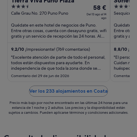
Tierra Viva Puno Plaza
Sonesta
3.5
El
4
58 €
Titicaca
out
precio
out
Calle Grau No. 270 Puno Puno
Sesquicente
Del 13 ago al 14
ago
of
es
of
Quédate en este hotel de negocios de Puno.
Quédate en 
5
de
5
Entre otras cosas, cuenta con desayuno gratis, wifi
Entre otras 
58 €
gratis y un servicio de recepción las 24 horas. Algo
gratis y apa
por
que los huéspedes ...
huéspedes d
noche
9,2
/
10
¡Impresionante! (769 comentarios)
8,8
/
10
¡Exce
del
"Excelente atención de parte de todo el personal,
"El personal
13
todos están dispuestos para ayudarte. En
Cuidan much
ago
independencia de que toda la zona donde se
huésped. Las
al
encuentra el hotel, se quedó sin luz desde las
excelentes 
Comentario del 29 de jun de 2026
Comentario de
14
5:00 de la mañana, el personal se esmeró por
ago
mantenernos cómodos y con un desayuno
adecuado."
Ver los 233 alojamientos en Coata
Precio más bajo por noche encontrado en las últimas 24 horas para una
estancia de 1 noche y 2 adultos. Los precios y la disponibilidad están
sujetos a cambios. Pueden aplicarse términos y condiciones adicionales.