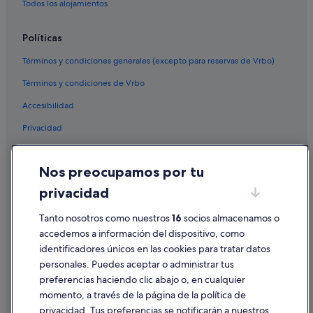
Todos los alojamientos
Políticas
Términos y condiciones generales (excepto para reservas de Vrbo)
Términos y condiciones de Vrbo
Accesibilidad
Privacidad
Cookies
Nos preocupamos por tu
Condiciones de uso
privacidad
Información legal/contacto
Pautas sobre el contenido y cómo denunciar contenido
Tanto nosotros como nuestros
16
socios almacenamos o
accedemos a información del dispositivo, como
identificadores únicos en las cookies para tratar datos
Ayuda
personales. Puedes aceptar o administrar tus
Ayuda
preferencias haciendo clic abajo o, en cualquier
momento, a través de la página de la política de
Cancelar un vuelo
privacidad. Tus preferencias se notificarán a nuestros