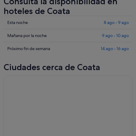
Consulta la disponibilidad en
hoteles de Coata
Comprueba
Esta noche
8 ago - 9 ago
los
precios
Comprueba
Mañana por la noche
9 ago - 10 ago
en
los
Coata
precios
Comprueba
Próximo fin de semana
14 ago - 16 ago
para
en
los
esta
Coata
precios
Ciudades cerca de Coata
noche,
para
en
8
mañana
Coata
ago
por
para
-
la
el
9
noche,
próximo
ago
9
fin
ago
de
-
semana,
10
14
ago
ago
-