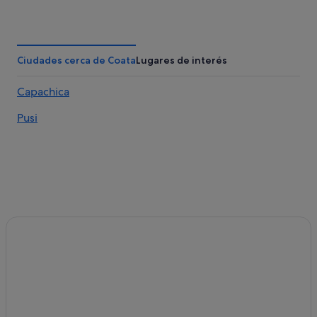
Juliaca hoteles
Ocosuyo hoteles
Hoteles con bodega en Puno
Ciudades cerca de Coata
Lugares de interés
Hoteles baratos en Puno
Capachica
Isla Amantaní hoteles
Pusi
Hoteles de 3 estrellas en Puno
Casas barco en Puno
Luquina Chico hoteles
Casas de huéspedes en Isla Amantaní
Albergues en Juliaca
Camino Real hoteles en Puno
Hoteles cerca de Parque Pino
Puno hoteles
Hoteles boutique en Puno
Hoteles LGTBQIA en Puno