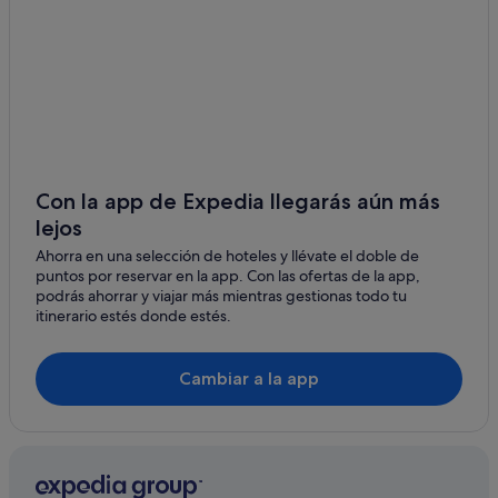
Hoteles históricos en Puno
Hoteles con wifi en Islas flotantes de los Uros
Casas de campo en Puno
Con la app de Expedia llegarás aún más
lejos
Ahorra en una selección de hoteles y llévate el doble de
puntos por reservar en la app. Con las ofertas de la app,
podrás ahorrar y viajar más mientras gestionas todo tu
itinerario estés donde estés.
Cambiar a la app