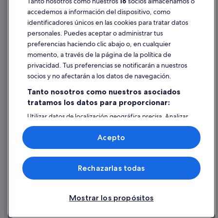
Pautas sobre el contenido y cómo denunciar contenido
Tanto nosotros como nuestros
16
socios almacenamos o
accedemos a información del dispositivo, como
identificadores únicos en las cookies para tratar datos
Ayuda
personales. Puedes aceptar o administrar tus
Ayuda
preferencias haciendo clic abajo o, en cualquier
momento, a través de la página de la política de
Cancelar un vuelo
privacidad. Tus preferencias se notificarán a nuestros
Cancelar una reserva de hotel o de un alquiler vacacional
socios y no afectarán a los datos de navegación.
Plazos de reembolso
Tanto nosotros como nuestros asociados
tratamos los datos para proporcionar:
Utilizar un cupón de Expedia
Utilizar datos de localización geográfica precisa. Analizar
Documentos para viajes internacionales
activamente las características del dispositivo para su
identificación. Almacenar la información en un dispositivo
Acepto
y/o acceder a ella. Publicidad y contenido personalizados,
medición de publicidad y contenido, investigación de
audiencia y desarrollo de servicios.
© 2026 Expedia, Inc., una empresa de Expedia Group. Todos los
Rechazarlas todas
Lista de asociados (proveedores)
derechos reservados. Expedia y el logotipo de Expedia son marcas
comerciales o marcas comerciales registradas de Expedia, Inc.
Vacationspot, S.L., Agencia de Viajes, I-AV-0000631.3.
Mostrar los propósitos