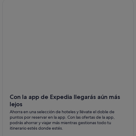
Hotelpartner en Puno
Hoteles LGTBQIA en Puno
Hoteles baratos en Puno
Ayapata hoteles
Pisacoma hoteles
Mañazo hoteles
Ilave hoteles
Albergues en Juliaca
Moteles en Puno
Ácora hoteles
Hoteles con spa en Puno
Con la app de Expedia llegarás aún más
lejos
Casas de campo en Puno
Ahorra en una selección de hoteles y llévate el doble de
Juliaca hoteles
puntos por reservar en la app. Con las ofertas de la app,
Chucuito hoteles
podrás ahorrar y viajar más mientras gestionas todo tu
itinerario estés donde estés.
Independent hoteles en Puno