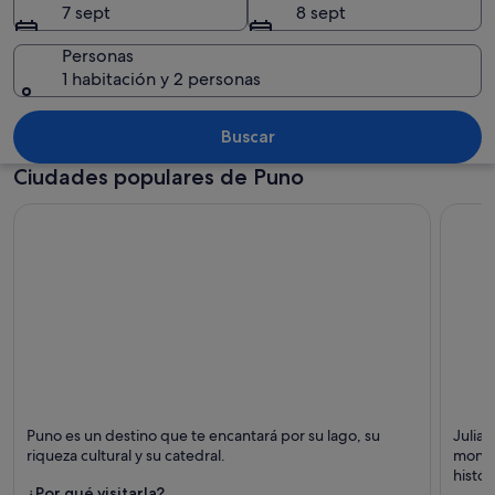
7 sept
8 sept
Personas
1 habitación y 2 personas
Un grupo de personas en un bote, rod
Buscar
Ciudades populares de Puno
Puno
Juliaca
Puno es un destino que te encantará por su lago, su
Juliac
Puntos fuertes: Lagos, Visitas guiadas y Islas
Puntos
riqueza cultural y su catedral.
monum
Patrim
histór
¿Por qué visitarla?