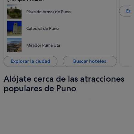
Exp
Plaza de Armas de Puno
Catedral de Puno
Mirador Puma Uta
Explorar la ciudad
Buscar hoteles
Alójate cerca de las atracciones
populares de Puno