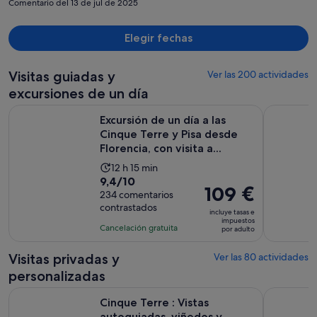
Comentario del 13 de jul de 2025
Elegir fechas
Visitas guiadas y
Ver las 200 actividades
excursiones de un día
Excursión de un día a las Cinque Terre y Pisa desde Florencia, 
Cinque Ter
Excursión de un día a las
Cinque Terre y Pisa desde
Florencia, con visita a...
La
12 h 15 min
9.4
9,4/10
duración
El
109 €
sobre
234 comentarios
de
precio
contrastados
10
la
incluye tasas e
es
impuestos
con
actividad
Cancelación gratuita
por adulto
de
234
es
109 €
comentarios
de
Visitas privadas y
Ver las 80 actividades
por
12 horas
personalizadas
adulto
y
Se abre
Cinque Terre : Vistas autoguiadas, viñedos y pueblos
Pisa e Gol
15 minutos
Cinque Terre : Vistas
autoguiadas, viñedos y