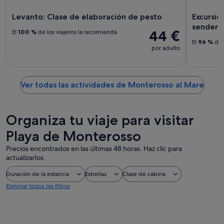
Levanto: Clase de elaboración de pesto
Excursio
senderis
44 €
El
100 %
de los viajeros la recomienda
El
96 %
de 
por adulto
Ver todas las actividades de Monterosso al Mare
Organiza tu viaje para visitar
Playa de Monterosso
Precios encontrados en las últimas 48 horas. Haz clic para
actualizarlos.
Duración de la estancia
Estrellas
Clase de cabina
Eliminar todos los filtros