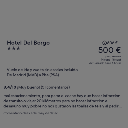
El
Hotel Del Borgo
606 €
precio
500 €
3
era
out
por persona
de
of
14 sept - 18 sept
Actualizado hace 4 horas
606 €,
5
Vuelo de ida y vuelta sin escalas incluido
ahora
De Madrid (MAD) a Pisa (PSA)
es
de
8,4
/
10
¡Muy bueno! (51 comentarios)
500 €
por
mal estacionamiento, para parar el coche hay que hacer infraccion
de transito o viajar 20 kilómetros para no hacer infraccion el
persona
desayuno muy pobre no nos gustaron las toallas de tela y al pedir
otras nos miraron mal y no había la limpieza del cuarto deja mucho
Comentario del 21 de may de 2017
que decir