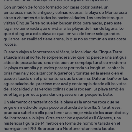
Con un telón de fondo formado por casas color pastel, un
pintoresco muelle antiguo y colinas rocosas, la playa de Monterosso
atrae a visitantes de todas las nacionalidades. Los senderistas que
visitan Cinque Terre no suelen buscar sitios para nadar, pero este
lugar no tiene nada que envidiar a las playas del mar de Liguria. Lo
que distingue a esta playa es que, en vez de tener solo grandes
guijarros, en realidad tiene arena, lo que no es común en esta costa
rocosa.
Cuando viajes a Monterosso al Mare, la localidad de Cinque Terre
situada más al norte, te sorprenderá ver que no parece una antigua
aldea de pescadores, sino más bien un complejo turístico moderno.
La playa es amplia y puedes pasear por toda su longitud, aspirar la
brisa marina y socializar con lugareños y turistas en la arena o en el
paseo situado en el promontorio que la domina. Date un baño en las
aguas saladas del precioso mar azul y contempla desde allí las vistas
de la localidad y las verdes colinas que la rodean. La playa también
es el lugar perfecto para dar un paseo en un pequeño bote.
Un elemento característico de la playa es la enorme roca que se
erige en medio del agua poco profunda de la orilla. Si te atreves,
prueba a subirte a ella para tener una mejor vista de los acantilados y
del horizonte a lo lejos. Otra atracción especial es Il Gigante, una
misteriosa figura de 14 metros en forma de hombre tallada en el
hormigón en 1910. Representa a Neptuno reteniendo las olas,