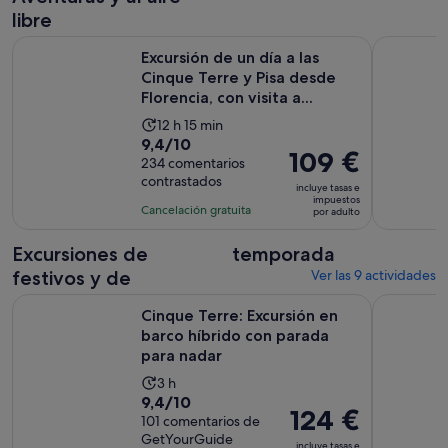
adulto
libre
Excursión de un día a las Cinque Terre y Pisa desde Florencia, 
Excursión 
Excursión de un día a las
Cinque Terre y Pisa desde
Florencia, con visita a...
La
12 h 15 min
9.4
9,4/10
duración
El
109 €
sobre
234 comentarios
de
precio
contrastados
10
la
incluye tasas e
es
impuestos
con
actividad
Cancelación gratuita
por adulto
de
234
es
109 €
comentarios
de
Excursiones de
temporada
por
12 horas
festivos y de
Ver las 9 actividades
adulto
y
Cinque Terre: Excursión en barco híbrido con parada para n
Monterosso
15 minutos
Cinque Terre: Excursión en
barco híbrido con parada
para nadar
La
3 h
9.4
9,4/10
duración
El
124 €
sobre
101 comentarios de
de
precio
GetYourGuide
10
la
incluye tasas e