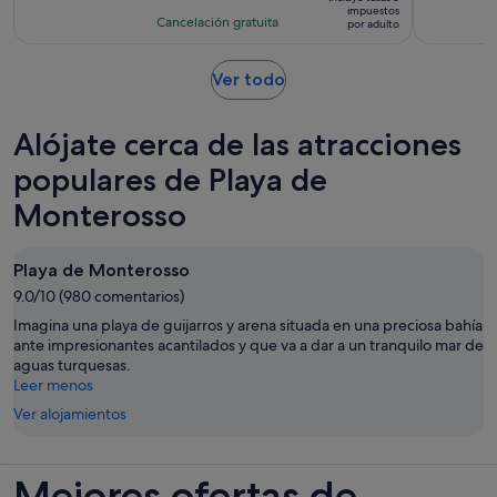
es
impuestos
con
actividad
Cancelación gratuita
por adulto
de
101
es
124 €
comentarios
de
por
Se
Ver todo
3 horas
abre
adulto
en
Alójate cerca de las atracciones
una
pestaña
populares de Playa de
nueva
Monterosso
Playa de Monterosso
9.0/10 (980 comentarios)
Imagina una playa de guijarros y arena situada en una preciosa bahía
ante impresionantes acantilados y que va a dar a un tranquilo mar de
aguas turquesas.
Leer menos
Ver alojamientos
Mejores ofertas de