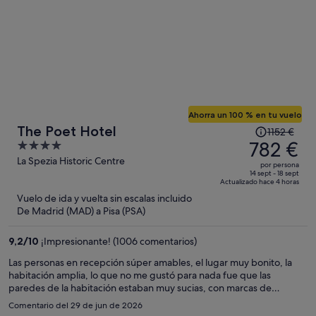
Ahorra un 100 % en tu vuelo
El
The Poet Hotel
1152 €
precio
782 €
4
era
out
La Spezia Historic Centre
por persona
de
of
14 sept - 18 sept
Actualizado hace 4 horas
1152 €,
5
Vuelo de ida y vuelta sin escalas incluido
ahora
De Madrid (MAD) a Pisa (PSA)
es
de
9,2
/
10
¡Impresionante! (1006 comentarios)
782 €
por
Las personas en recepción súper amables, el lugar muy bonito, la
habitación amplia, lo que no me gustó para nada fue que las
persona
paredes de la habitación estaban muy sucias, con marcas de
líquidos escurridos y eso da la sensación de que la habitación
Comentario del 29 de jun de 2026
estaban sucia y lo demás estaba bien. Fuera de eso todo estuvo muy