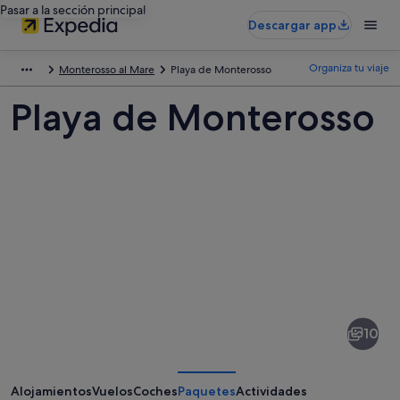
Pasar a la sección principal
Descargar app
Organiza tu viaje
Monterosso al Mare
Playa de Monterosso
Playa de Monterosso
Fotos
de
Playa
10
de
Monterosso
Alojamientos
Vuelos
Coches
Paquetes
Actividades