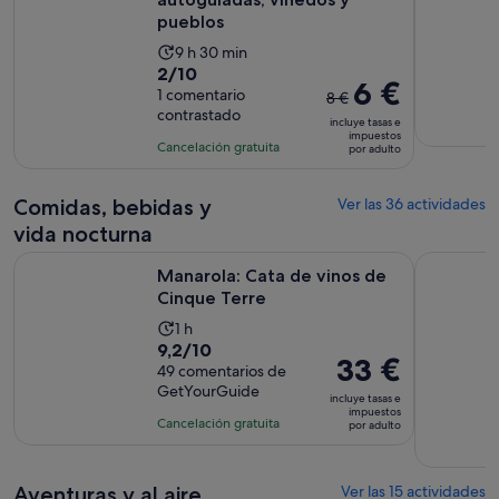
pueblos
La
9 h 30 min
2.0
2/10
duración
El
6 €
sobre
1 comentario
de
8 €
precio
contrastado
10
la
incluye tasas e
anterior
impuestos
con
actividad
Cancelación gratuita
por adulto
era
1
es
de
comentario
de
8 €
Comidas, bebidas y
Ver las 36 actividades
9 horas
y
vida nocturna
y
el
Se abre en una pes
Manarola: Cata de vinos de Cinque Terre
Tour en gr
30 minutos
actual
Manarola: Cata de vinos de
es
Cinque Terre
de
La
1 h
6 €
9.2
9,2/10
duración
El
33 €
por
sobre
49 comentarios de
de
precio
adulto
GetYourGuide
10
la
incluye tasas e
es
impuestos
con
actividad
Cancelación gratuita
por adulto
de
49
es
33 €
comentarios
de
por
Aventuras y al aire
1 hora
Ver las 15 actividades