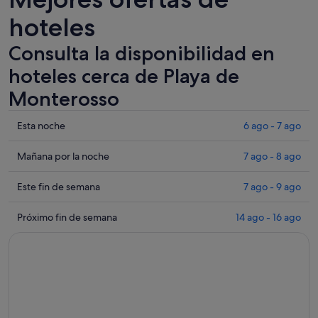
hoteles
Consulta la disponibilidad en
hoteles cerca de Playa de
Monterosso
Comprueba
Esta noche
6 ago - 7 ago
los
precios
Comprueba
Mañana por la noche
7 ago - 8 ago
cerca
los
de
precios
Comprueba
Este fin de semana
7 ago - 9 ago
Playa
cerca
los
de
de
precios
Comprueba
Próximo fin de semana
14 ago - 16 ago
Monterosso
Playa
cerca
los
para
de
de
precios
esta
Monterosso
Playa
cerca
noche,
para
de
de
6
mañana
Monterosso
Playa
ago
por
para
de