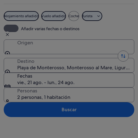
Alojamiento añadido
Vuelo añadido
Coche
Turista
Un pueblo costero con edificios colori
Añadir varias fechas o destinos
Origen
Destino
Playa de Monterosso, Monterosso al Mare, Liguria, Ital
Fechas
vie., 21 ago. - lun., 24 ago.
Personas
2 personas, 1 habitación
Buscar
Ver mapa