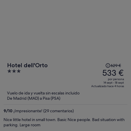
bien.
El
Hotel dell'Orto
629 €
precio
533 €
3
era
out
por persona
de
of
14 sept - 18 sept
Actualizado hace 4 horas
629 €,
5
Vuelo de ida y vuelta sin escalas incluido
ahora
De Madrid (MAD) a Pisa (PSA)
es
de
9
/
10
¡Impresionante! (29 comentarios)
533 €
por
Nice little hotel in small town. Basic Nice people. Bad situation with
parking. Large room
persona