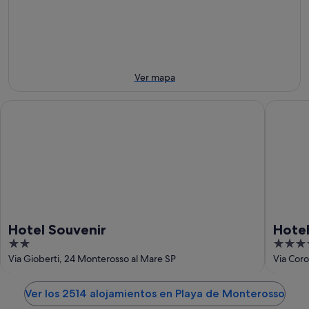
-
la
este
Monterosso
7
noche,
fin
para
ago
7
de
el
ago
semana,
próximo
-
7
fin
8
ago
de
Ver mapa
ago
-
semana,
9
14
Hotel Souvenir
Hotel Po
ago
ago
-
16
ago
Hotel Souvenir
Hotel
2
4
out
out
Via Gioberti, 24 Monterosso al Mare SP
Via Coro
of
of
5
5
Ver los 2514 alojamientos en Playa de Monterosso