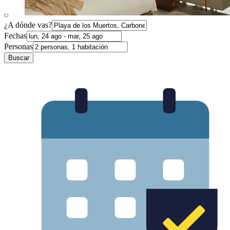
¿A dónde vas?
Fechas
Personas
Buscar