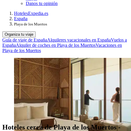
Danos tu opinión
Hoteles
Expedia.es
España
Playa de los Muertos
Organiza tu viaje
Guía de viaje de España
Alquileres vacacionales en España
Vuelos a
España
Alquiler de coches en Playa de los Muertos
Vacaciones en
Playa de los Muertos
Hoteles cerca de Playa de los Muertos -