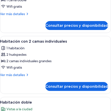
1 cama doble
DOBLE
Wifi gratis
CON
Más
Ver más detalles
BALCON
detalles
de
Consultar precios y disponibilidad
HABITACIÓN
DOBLE
CON
Abrir
Una habitación con dos camas, un escri
5
BALCON
Habitación con 2 camas individuales
todas
1 habitación
las
2 huéspedes
fotos
de
2 camas individuales grandes
Habitación
Wifi gratis
con
Más
Ver más detalles
2
detalles
camas
de
Consultar precios y disponibilidad
Habitación
individuales
con
2
Abrir
Un dormitorio con cama, mesita de noc
5
camas
Habitación doble
todas
individuales
Vistas a la ciudad
las