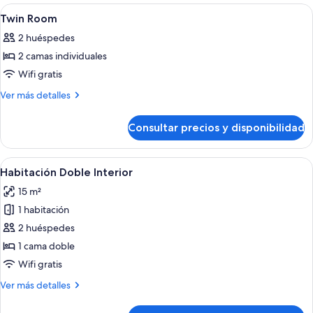
Abrir
Habitación de hotel con cama, escritori
4
Twin Room
todas
2 huéspedes
las
2 camas individuales
fotos
de
Wifi gratis
Twin
Más
Ver más detalles
Room
detalles
de
Consultar precios y disponibilidad
Twin
Room
Abrir
Un dormitorio con dos camas, un espejo
4
Habitación Doble Interior
todas
15 m²
las
1 habitación
fotos
de
2 huéspedes
Habitación
1 cama doble
Doble
Wifi gratis
Interior
Más
Ver más detalles
detalles
de