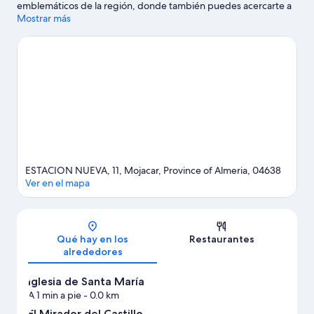
emblemáticos de la región, donde también puedes acercarte a
atractivos turísticos como Extreme Adventure Mojácar y Karting
Mostrar más
Garrucha.
Ver guía de viaje de Mojácar
ESTACION NUEVA, 11, Mojacar, Province of Almeria, 04638
Ver en el mapa
Mapa
Qué hay en los
Restaurantes
alrededores
Iglesia de Santa María
A 1 min a pie
- 0.0 km
El Mirador del Castillo