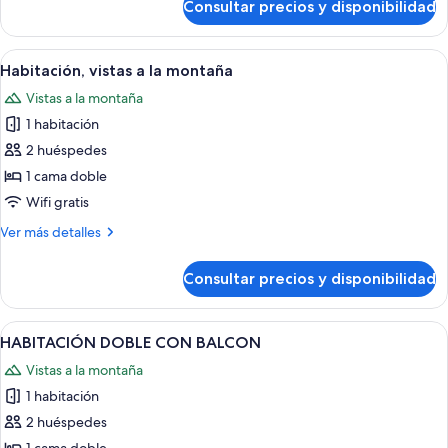
Consultar precios y disponibilidad
Habitación
Doble
Interior
Abrir
Un dormitorio con pared de madera, u
13
Habitación, vistas a la montaña
todas
Vistas a la montaña
las
1 habitación
fotos
de
2 huéspedes
Habitación,
1 cama doble
vistas
Wifi gratis
a
Más
Ver más detalles
la
detalles
montaña
de
Consultar precios y disponibilidad
Habitación,
vistas
a
Abrir
Un dormitorio con una cama grande, un
20
la
HABITACIÓN DOBLE CON BALCON
todas
montaña
Vistas a la montaña
las
1 habitación
fotos
de
2 huéspedes
HABITACIÓN