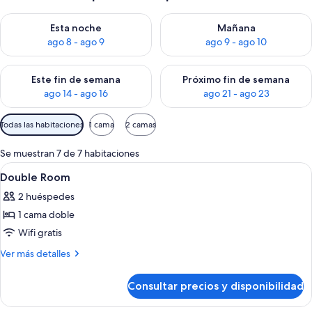
Consulta la disponibilidad para esta noche, ago 8 - ago 9
Consulta la disponibilidad pa
Esta noche
Mañana
ago 8 - ago 9
ago 9 - ago 10
Consulta la disponibilidad para este fin de semana, ago 14 - a
Consulta la disponibilidad par
Este fin de semana
Próximo fin de semana
ago 14 - ago 16
ago 21 - ago 23
Filtros
Todas las habitaciones
1 cama
2 camas
disponibles
para
Se muestran 7 de 7 habitaciones
las
Abrir
Un dormitorio con cama, mesitas de noc
4
Double Room
habitaciones
todas
2 huéspedes
las
1 cama doble
fotos
de
Wifi gratis
Double
Más
Ver más detalles
Room
detalles
de
Consultar precios y disponibilidad
Double
Room