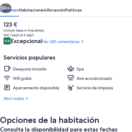
Olivar
erior
Siguiente
83+
Resumen
Habitaciones
Ubicación
Políticas
El
123 €
precio
incluye tasas e impuestos
actual
Del 1 sept al 2 sept
es
Comentarios
Excepcional
9,8
Ver 140 comentarios
9,8 de 10
de
123 €
Servicios populares
Desayuno incluido
Spa
Playa
Wifi gratis
Aire acondicionado
Aparcamiento disponible
Servicio de limpieza
Abrir todos
Opciones de la habitación
Consulta la disponibilidad para estas fechas