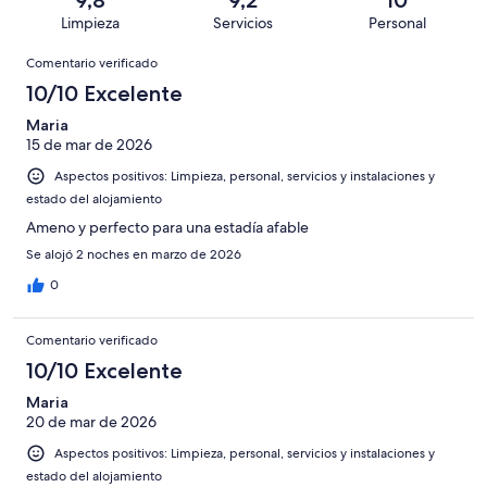
de
con
total
puntuación
140
Limpieza
Servicios
Personal
10
una
de
de
con
Comentarios
-
puntuación
140
8
Comentario verificado
una
Excelente
de
con
-
puntuación
10/10 Excelente
6
una
Bueno
de
-
puntuación
Maria
4
Normal
15 de mar de 2026
de
-
2
Aspectos positivos: Limpieza, personal, servicios y instalaciones y
Mediocre
-
estado del alojamiento
Horrible
Ameno y perfecto para una estadía afable
Se alojó 2 noches en marzo de 2026
0
Comentario verificado
10/10 Excelente
Maria
20 de mar de 2026
Aspectos positivos: Limpieza, personal, servicios y instalaciones y
estado del alojamiento