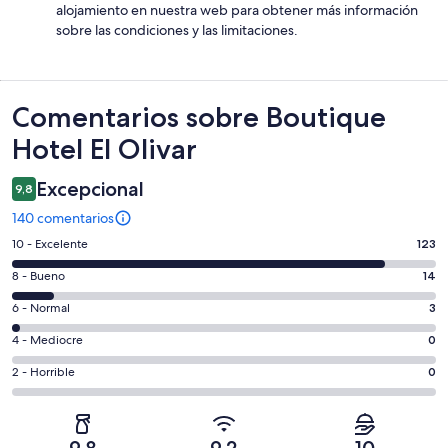
alojamiento en nuestra web para obtener más información
sobre las condiciones y las limitaciones.
Comentarios
Comentarios sobre Boutique
Hotel El Olivar
Excepcional
9,8
140 comentarios
123
10 - Excelente
123
comentarios
14
8 - Bueno
14
de
comentarios
un
3
6 - Normal
3
de
total
comentarios
un
0
4 - Mediocre
0
de
de
total
comentarios
140
un
0
2 - Horrible
0
de
de
con
total
comentarios
140
un
una
de
de
con
total
puntuación
140
un
una
de
9,8
9,2
10