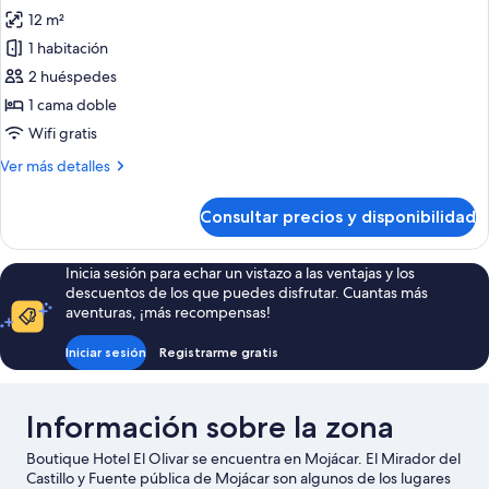
12 m²
fotos
de
1 habitación
Habitación
2 huéspedes
doble
1 cama doble
Wifi gratis
Más
Ver más detalles
detalles
de
Consultar precios y disponibilidad
Habitación
doble
Inicia sesión para echar un vistazo a las ventajas y los
descuentos de los que puedes disfrutar. Cuantas más
aventuras, ¡más recompensas!
Iniciar sesión
Registrarme gratis
Información sobre la zona
Boutique Hotel El Olivar se encuentra en Mojácar. El Mirador del
Castillo y Fuente pública de Mojácar son algunos de los lugares