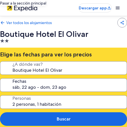
Pasar a la sección principal
Descargar app
Ver todos los alojamientos
Boutique Hotel El Olivar
Alojamiento
de
2.0 estrellas
Elige las fechas para ver los precios
¿A dónde vas?
Fechas
Personas
Buscar