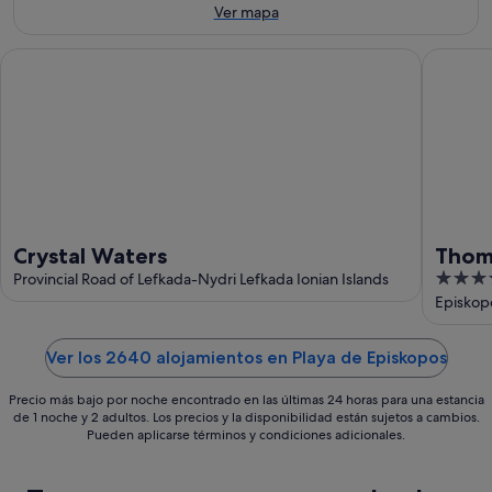
8
ago
de
Ver mapa
ago
-
semana,
9
14
Crystal Waters
Thomais 
ago
ago
-
16
ago
Crystal Waters
Thoma
4
Provincial Road of Lefkada-Nydri Lefkada Ionian Islands
out
Episkopo
of
5
Ver los 2640 alojamientos en Playa de Episkopos
Precio más bajo por noche encontrado en las últimas 24 horas para una estancia
de 1 noche y 2 adultos. Los precios y la disponibilidad están sujetos a cambios.
Pueden aplicarse términos y condiciones adicionales.