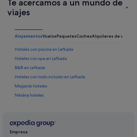
Te acercamos a un mundo de
viajes
Alojamientos
Vuelos
Paquetes
Coches
Alquileres de vacaci
Hoteles con piscina en Lefkada
Hoteles con spa en Lefkada
B&B en Lefkada
Hoteles con todo incluido en Lefkada
Meganisi hoteles
Nikiána hoteles
Hoteles para bodas en Lefkada
Unidad periférica de Léucade hoteles
Villas en Lefkada
Hoteles de lujo en Lefkada
Empresa