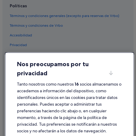
Hoteles de 4 estrellas en Lefkada
Políticas
Hoteles baratos en Lefkada
Términos y condiciones generales (excepto para reservas de Vrbo)
Perigiali hoteles
Términos y condiciones de Vrbo
Accesibilidad
Privacidad
Cookies
Nos preocupamos por tu
Condiciones de uso
privacidad
Información legal/contacto
Pautas sobre el contenido y cómo denunciar contenido
Tanto nosotros como nuestros
16
socios almacenamos o
accedemos a información del dispositivo, como
identificadores únicos en las cookies para tratar datos
Ayuda
personales. Puedes aceptar o administrar tus
Ayuda
preferencias haciendo clic abajo o, en cualquier
momento, a través de la página de la política de
Cancelar un vuelo
privacidad. Tus preferencias se notificarán a nuestros
Cancelar una reserva de hotel o de un alquiler vacacional
socios y no afectarán a los datos de navegación.