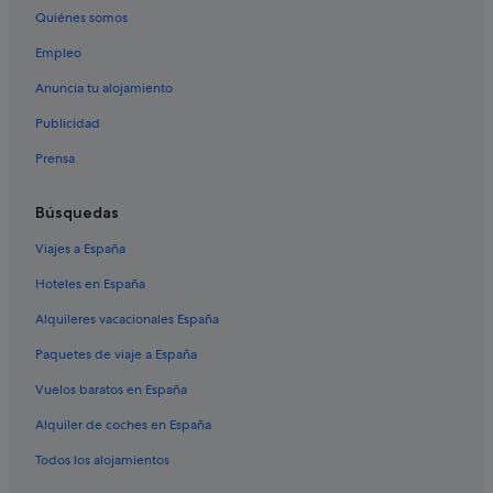
Nidri hoteles
Quiénes somos
Hoteles de 5 estrellas en Lefkada
Empleo
Ciudad de Lefkada hoteles
Anuncia tu alojamiento
Hoteles en la playa en Lefkada
Publicidad
Cruceros en Lefkada
Prensa
Sivota hoteles
Campings de caravanas en Lefkada
Búsquedas
Hoteles de 3 estrellas en Lefkada
Viajes a España
Hoteles LGTBQIA en Lefkada
Hoteles en España
Apartamentos en Lefkada
Alquileres vacacionales España
Ágios Nikitas hoteles
Paquetes de viaje a España
Hoteles con gimnasio en Lefkada
Vuelos baratos en España
Vassilikí hoteles
Alquiler de coches en España
Lefkada hoteles
Todos los alojamientos
Hoteles románticos en Lefkada