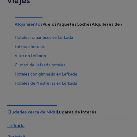
viajes
Alojamientos
Vuelos
Paquetes
Coches
Alquileres de vacaci
Hoteles románticos en Lefkada
Lefkada hoteles
Villas en Lefkada
Ciudad de Lefkada hoteles
Hoteles con gimnasio en Lefkada
Hoteles de 4 estrellas en Lefkada
Hoteles LGTBQIA en Lefkada
Hoteles de 5 estrellas en Lefkada
B&B en Lefkada
Ciudades cerca de Nidri
Lugares de interés
Hoteles en la playa en Lefkada
Lefkada
Hoteles con todo incluido en Lefkada
Perigiali