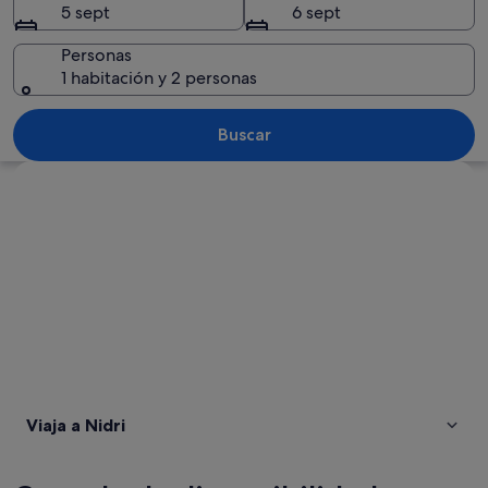
5 sept
6 sept
Personas
1 habitación y 2 personas
Un pueblo costero con playa, barcos 
Buscar
Ver mapa
Viaja a Nidri