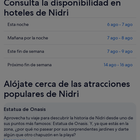
Consulta la disponibilidad en
hoteles de Nidri
Comprueba
Esta noche
6 ago - 7 ago
los
precios
Comprueba
Mañana por la noche
7 ago - 8 ago
en
los
Nidri
precios
Comprueba
Este fin de semana
7 ago - 9 ago
para
en
los
esta
Nidri
precios
Comprueba
Próximo fin de semana
14 ago - 16 ago
noche,
para
en
los
6
mañana
Nidri
precios
Alójate cerca de las atracciones
ago
por
para
en
-
la
este
Nidri
populares de Nidri
7
noche,
fin
para
ago
7
de
el
Estatua de Onasis
ago
semana,
próximo
-
7
fin
Aprovecha tu viaje para descubrir la historia de Nidri desde uno de
8
ago
sus puntos más famosos: Estatua de Onasis. Y, ya que estás en la
de
zona, ¿por qué no pasear por sus sorprendentes jardines y darte
ago
-
semana,
algún que otro chapuzón en la playa?
9
14