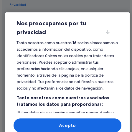
Privacidad
Cookies
Nos preocupamos por tu
Condiciones de uso
privacidad
Información legal/contacto
Pautas sobre el contenido y cómo denunciar contenido
Tanto nosotros como nuestros
16
socios almacenamos o
accedemos a información del dispositivo, como
identificadores únicos en las cookies para tratar datos
Ayuda
personales. Puedes aceptar o administrar tus
Ayuda
preferencias haciendo clic abajo o, en cualquier
momento, a través de la página de la política de
Cancelar un vuelo
privacidad. Tus preferencias se notificarán a nuestros
Cancelar una reserva de hotel o de un alquiler vacacional
socios y no afectarán a los datos de navegación.
Plazos de reembolso
Tanto nosotros como nuestros asociados
tratamos los datos para proporcionar:
Utilizar un cupón de Expedia
Utilizar datos de localización geográfica precisa. Analizar
Documentos para viajes internacionales
activamente las características del dispositivo para su
identificación. Almacenar la información en un dispositivo
Acepto
y/o acceder a ella. Publicidad y contenido personalizados,