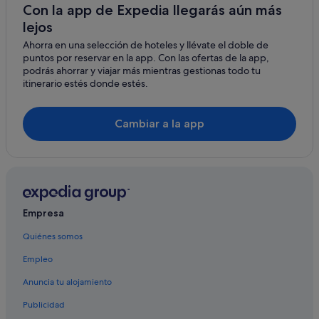
Nidri hoteles
Con la app de Expedia llegarás aún más
lejos
Hoteles de 3 estrellas en Lefkada
Ahorra en una selección de hoteles y llévate el doble de
puntos por reservar en la app. Con las ofertas de la app,
podrás ahorrar y viajar más mientras gestionas todo tu
itinerario estés donde estés.
Cambiar a la app
Empresa
Quiénes somos
Empleo
Anuncia tu alojamiento
Publicidad