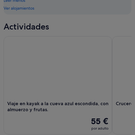
Leer menos
ago
ago
Ver alojamientos
-
16
ago
Actividades
Viaje en kayak a la cueva azul escondida, con almuerzo y frut
Crucero de
Viaje en kayak a la cueva azul escondida, con
Crucero 
almuerzo y frutas.
55 €
por adulto