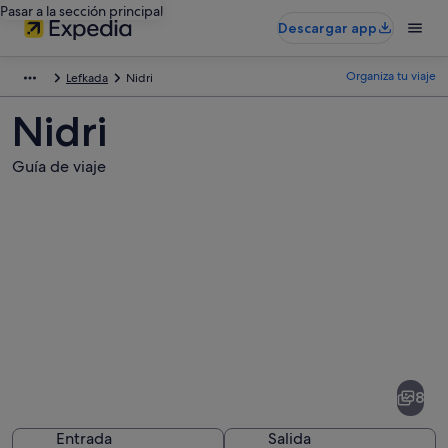
Pasar a la sección principal
Descargar app
Organiza tu viaje
Lefkada
Nidri
Nidri
Guía de viaje
Fotos
de
Nidri
8
Entrada
Salida