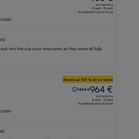
precio
por persona
era
8 sept - 13 sept
Actualizado hace 8 horas
de
ncluido
1484 €,
ahora
es
os)
de
933 €
ok into the a la carte retaurants as they were all fully
por
persona
Ahorra un 100 % en tu vuelo
El
964 €
1464 €
precio
por persona
era
8 sept - 13 sept
Actualizado hace 8 horas
de
ncluido
1464 €,
ahora
es
os)
de
964 €