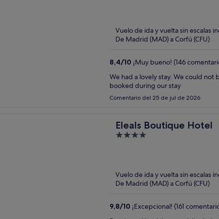
out
of
5
Vuelo de ida y vuelta sin escalas i
De Madrid (MAD) a Corfú (CFU)
8,4
/
10
¡Muy bueno! (146 comentari
We had a lovely stay. We could not bo
booked during our stay
Comentario del 25 de jul de 2026
Eleals Boutique Hotel
4
out
of
5
Vuelo de ida y vuelta sin escalas i
De Madrid (MAD) a Corfú (CFU)
9,8
/
10
¡Excepcional! (161 comentari