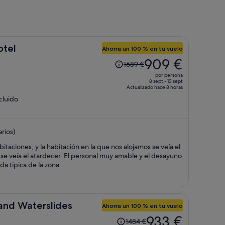
otel
Ahorra un 100 % en tu vuelo
El
909 €
1689 €
precio
por persona
era
8 sept - 13 sept
Actualizado hace 8 horas
de
ncluido
1689 €,
ahora
es
rios)
de
909 €
taciones, y la habitación en la que nos alojamos se veía el
por
l se veía el atardecer. El personal muy amable y el desayuno
persona
a tipica de la zona.
and Waterslides
Ahorra un 100 % en tu vuelo
El
933 €
1484 €