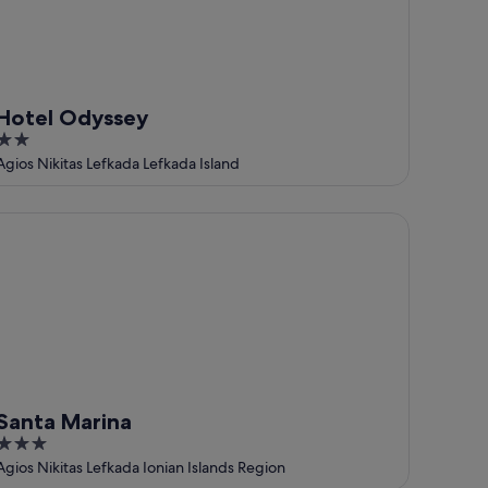
Hotel Odyssey
2
out
Agios Nikitas Lefkada Lefkada Island
of
5
nta Marina
Santa Marina
3
out
Agios Nikitas Lefkada Ionian Islands Region