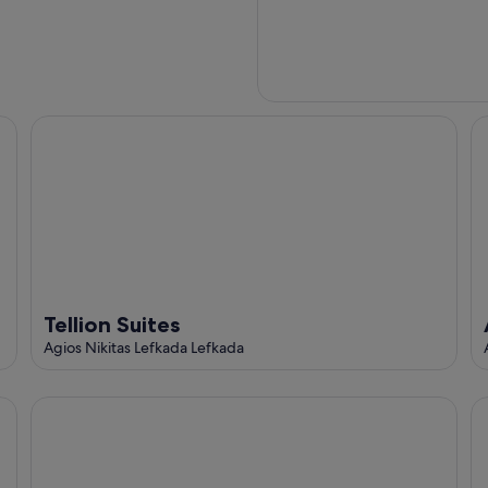
Tellion Suites
Ak
Tellion Suites
Agios Nikitas Lefkada Lefkada
Eolos Apartments With Private Parking
Ho