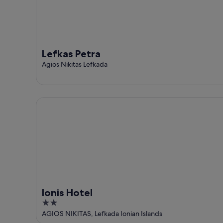
Lefkas Petra
Agios Nikitas Lefkada
Ionis Hotel
Ionis Hotel
2
out
AGIOS NIKITAS, Lefkada Ionian Islands