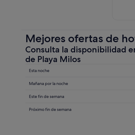
Mejores ofertas de ho
Consulta la disponibilidad e
de Playa Milos
Comprueba
Esta noche
los
precios
Comprueba
Mañana por la noche
cerca
los
de
precios
Comprueba
Este fin de semana
Playa
cerca
los
Milos
de
precios
Comprueba
Próximo fin de semana
para
Playa
cerca
los
esta
Milos
de
precios
noche,
para
Playa
cerca
6
mañana
Milos
de