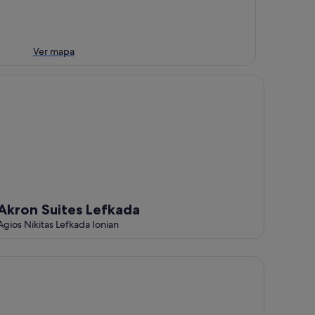
Ver mapa
ron Suites Lefkada
Akron Suites Lefkada
Agios Nikitas Lefkada Ionian
tel Odyssey