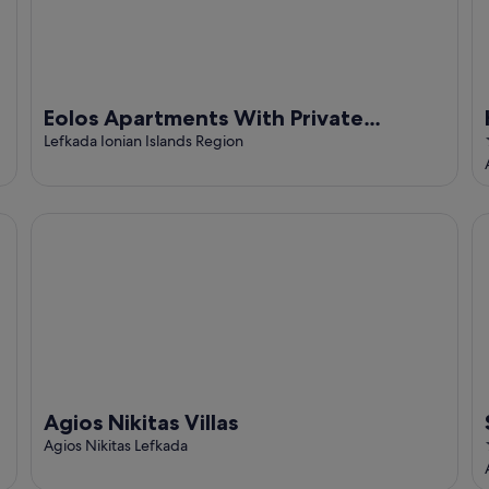
Eolos Apartments With Private
Parking
Lefkada Ionian Islands Region
Agios Nikitas Villas
Sa
Agios Nikitas Villas
Agios Nikitas Lefkada