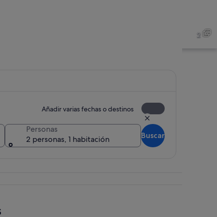
2
Añadir varias fechas o destinos
Personas
Buscar
2 personas, 1 habitación
Un paisaje costero con una playa, acantilados rocosos y u
s