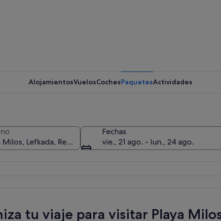
Alojamientos
Vuelos
Coches
Paquetes
Actividades
ino
Fechas
vie., 21 ago. - lun., 24 ago.
on aguas turquesas cristalinas, una orilla arenosa y un acantilado rocoso.
za tu viaje para visitar Playa Milo