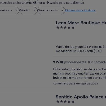
ntrados en las últimas 48 horas. Haz clic para actualizarlos.
a estancia
Estrellas
Clase de cabina
Eliminar todos los filtros
Lena Mare Boutique H
5
out
of
5
Vuelo de ida y vuelta sin escalas i
De Madrid (MAD) a Corfú (CFU)
9,2
/
10
¡Impresionante! (113 comenta
Hotel esta muy bien, es de pocas habi
mar y la piscina y una terraza en cua
buffet estilo mediterráneo con comid
Comentario del 8 de sept de 2023
Sentido Apollo Palace 
5