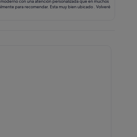
o, moderno con una atención personalizada que en muchos
por
años Viajando nunca había visto. Realmente para recomendar. Esta muy bien ubicado . Volveré
persona