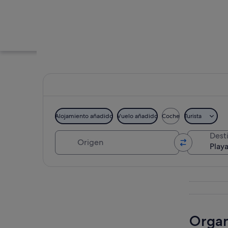
Alojamiento añadido
Vuelo añadido
Coche
Turista
Origen
Dest
Una playa costera c
Ver mapa
Organi