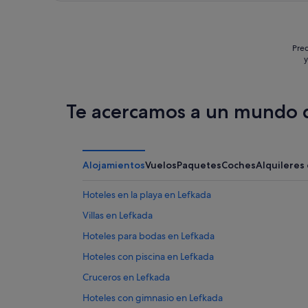
of
5
Prec
y
Te acercamos a un mundo d
Alojamientos
Vuelos
Paquetes
Coches
Alquileres
Hoteles en la playa en Lefkada
Villas en Lefkada
Hoteles para bodas en Lefkada
Hoteles con piscina en Lefkada
Cruceros en Lefkada
Hoteles con gimnasio en Lefkada