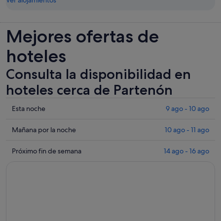
Ver alojamientos
Mejores ofertas de
hoteles
Consulta la disponibilidad en
hoteles cerca de Partenón
Comprueba
Esta noche
9 ago - 10 ago
los
precios
Comprueba
Mañana por la noche
10 ago - 11 ago
cerca
los
de
precios
Comprueba
Próximo fin de semana
14 ago - 16 ago
Partenón
cerca
los
para
de
precios
esta
Partenón
cerca
noche,
para
de
9
mañana
Partenón
ago
por
para