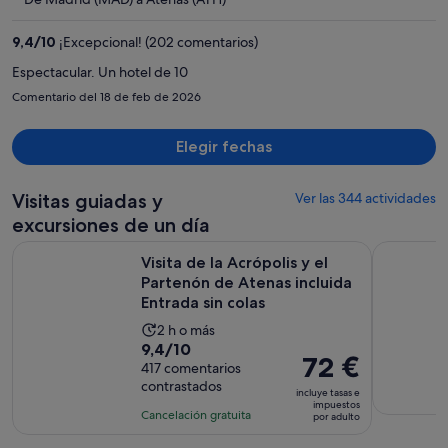
es
de
9,4
/
10
¡Excepcional! (202 comentarios)
970 €
por
Espectacular. Un hotel de 10
persona
Comentario del 18 de feb de 2026
Elegir fechas
Visitas guiadas y
Ver las 344 actividades
excursiones de un día
Visita de la Acrópolis y el Partenón de Atenas incluida Entrad
Visita a A
Visita de la Acrópolis y el
Partenón de Atenas incluida
Entrada sin colas
La
2 h o más
9.4
9,4/10
duración
El
72 €
sobre
417 comentarios
de
precio
contrastados
10
la
incluye tasas e
es
impuestos
con
actividad
Cancelación gratuita
por adulto
de
417
es
72 €