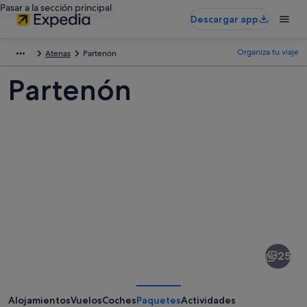
Pasar a la sección principal
Descargar app
Organiza tu viaje
Atenas
Partenón
Partenón
Fotos
de
Partenón
25
Alojamientos
Vuelos
Coches
Paquetes
Actividades