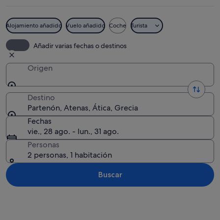
Alojamiento añadido
Vuelo añadido
Coche
Turista
El Partenón, un templo griego antiguo
Añadir varias fechas o destinos
Origen
Destino
Partenón, Atenas, Ática, Grecia
Fechas
vie., 28 ago. - lun., 31 ago.
Personas
2 personas, 1 habitación
Buscar
Ver mapa