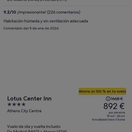
es
de
9,2
/
10
¡Impresionante! (226 comentarios)
836 €
por
Habitación húmeda y sin ventilación adecuada
persona
Comentario del 9 de ene de 2026
Ahorra un 100 % en tu vuelo
El
Lotus Center Inn
1668 €
precio
892 €
4
era
out
Athens City Centre
por persona
de
of
15 oct - 22 oct
Actualizado hace 3 horas
1668 €,
5
Vuelo de ida y vuelta incluido
ahora
De Madrid (MAD) a Atenas (ATH)