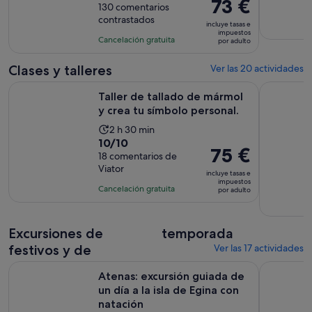
El
73 €
sobre
130 comentarios
de
precio
contrastados
10
la
incluye tasas e
es
impuestos
con
actividad
Cancelación gratuita
por adulto
de
130
es
73 €
comentarios
de
Clases y talleres
Ver las 20 actividades
por
4 horas
Se ab
Taller de tallado de mármol y crea tu símbolo personal.
Cena Cruce
adulto
Taller de tallado de mármol
y crea tu símbolo personal.
La
2 h 30 min
10.0
10/10
duración
El
75 €
sobre
18 comentarios de
de
precio
Viator
10
la
incluye tasas e
es
impuestos
con
actividad
Cancelación gratuita
por adulto
de
18
es
75 €
comentarios
de
por
Excursiones de
2 horas
temporada
adulto
y
festivos y de
Ver las 17 actividades
30 minutos
Atenas: excursión guiada de un día a la isla de Egina con nat
Atenas: Ca
Atenas: excursión guiada de
un día a la isla de Egina con
natación