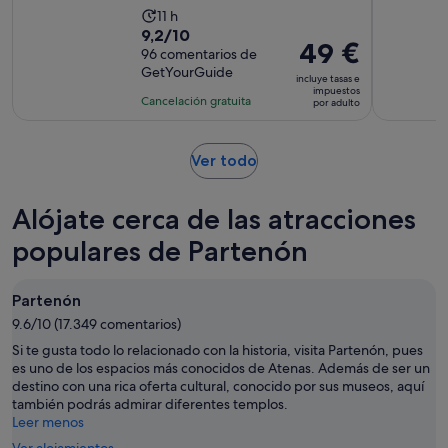
La
11 h
9.2
9,2/10
duración
El
49 €
sobre
96 comentarios de
de
precio
GetYourGuide
10
la
incluye tasas e
es
impuestos
con
actividad
Cancelación gratuita
por adulto
de
96
es
49 €
comentarios
de
por
Se
Ver todo
11 horas
adulto
abre
en
Alójate cerca de las atracciones
una
pestaña
populares de Partenón
nueva
Partenón
9.6/10 (17.349 comentarios)
Si te gusta todo lo relacionado con la historia, visita Partenón, pues
es uno de los espacios más conocidos de Atenas. Además de ser un
destino con una rica oferta cultural, conocido por sus museos, aquí
también podrás admirar diferentes templos.
Leer menos