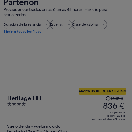
Partenón
Precios encontrados en las últimas 48 horas. Haz clic para
actualizarlos.
Duración de la estancia
Estrellas
Clase de cabina
Eliminar todos los filtros
Ahorra un 100 % en tu vuelo
El
Heritage Hill
1442 €
precio
836 €
4
era
out
por persona
de
of
15 oct - 22 oct
Actualizado hace 3 horas
1442 €,
5
Vuelo de ida y vuelta incluido
ahora
De Madrid (MAD) a Atenas (ATH)