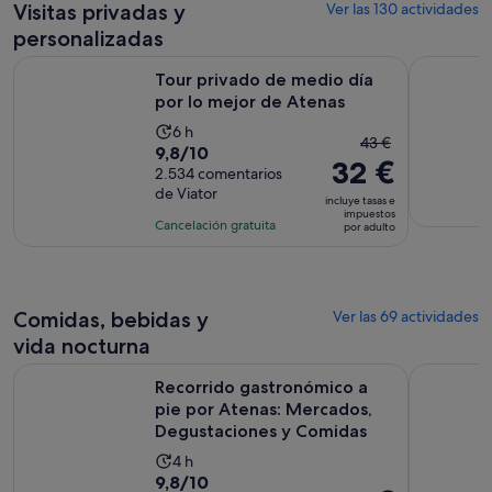
comentarios
de
Visitas privadas y
Ver las 130 actividades
por
2 horas
personalizadas
adulto
Se abre e
Tour privado de medio día por lo mejor de Atenas
Pasos del 
Tour privado de medio día
por lo mejor de Atenas
La
6 h
El
43 €
9.8
9,8/10
duración
32 €
precio
sobre
2.534 comentarios
de
anterior
de Viator
10
la
incluye tasas e
era
impuestos
con
actividad
Cancelación gratuita
por adulto
de
2534
es
43 €
comentarios
de
y
6 horas
el
Comidas, bebidas y
Ver las 69 actividades
actual
vida nocturna
es
de
Recorrido gastronómico a pie por Atenas: Mercados, Degus
Recorrido
Recorrido gastronómico a
32 €
pie por Atenas: Mercados,
por
Degustaciones y Comidas
adulto
La
4 h
9.8
9,8/10
duración