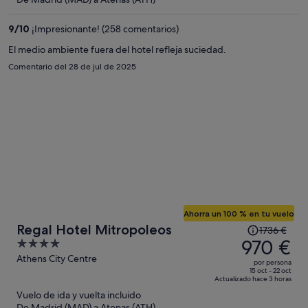
es
de
9
/
10
¡Impresionante! (258 comentarios)
892 €
por
El medio ambiente fuera del hotel refleja suciedad.
persona
Comentario del 28 de jul de 2025
Ahorra un 100 % en tu vuelo
El
Regal Hotel Mitropoleos
1736 €
precio
970 €
4
era
out
Athens City Centre
por persona
de
of
15 oct - 22 oct
Actualizado hace 3 horas
1736 €,
5
Vuelo de ida y vuelta incluido
ahora
De Madrid (MAD) a Atenas (ATH)