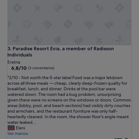
s
c
a
l
i
d
a
d
.
Paradise Resort Evia, a member of Radisson Individuals
3. Paradise Resort Evia, a member of Radisson
C
Individuals
o
Eretria
b
6.8
6,8/10
(3 comentarios)
r
sobre
a
"
"2/10 - Not worth the 5-star label Food was a major letdown
10,
n
2
across all three meals — cheap, clearly deep-frozen quality for
(3 comentarios)
4
/
breakfast, lunch, and dinner. Drinks at the pool bar were
,
1
watered down. The room had a bug problem, unsurprising
5
0
given there were no screens on the windows or doors. Common
€
-
areas (lobby, pool, and beach sections) had visibly dirty couches
p
N
and armchairs, and the restaurant furniture was only half-
o
o
heartedly cleaned. In the room, the shower floor's angle meant
r
t
water leaked...
u
w
Eleni
n
o
Ver menos
c
r