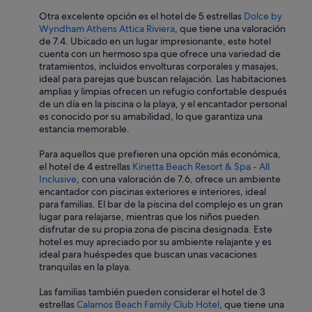
r
t
Otra excelente opción es el hotel de 5 estrellas
Dolce by
d
h
Wyndham Athens Attica Riviera
, que tiene una valoración
e
e
de 7.4. Ubicado en un lugar impresionante, este hotel
q
p
cuenta con un hermoso spa que ofrece una variedad de
u
o
tratamientos, incluidos envolturas corporales y masajes,
e
o
ideal para parejas que buscan relajación. Las habitaciones
s
l
amplias y limpias ofrecen un refugio confortable después
e
b
de un día en la piscina o la playa, y el encantador personal
e
a
es conocido por su amabilidad, lo que garantiza una
n
r
estancia memorable.
c
w
o
e
Para aquellos que prefieren una opción más económica,
n
r
el hotel de 4 estrellas
Kinetta Beach Resort & Spa - All
t
e
Inclusive
, con una valoración de 7.6, ofrece un ambiente
r
w
encantador con piscinas exteriores e interiores, ideal
a
a
para familias. El bar de la piscina del complejo es un gran
b
t
lugar para relajarse, mientras que los niños pueden
a
e
disfrutar de su propia zona de piscina designada. Este
v
r
hotel es muy apreciado por su ambiente relajante y es
a
e
ideal para huéspedes que buscan unas vacaciones
c
d
tranquilas en la playa.
í
d
a
o
Las familias también pueden considerar el hotel de 3
,
w
estrellas
Calamos Beach Family Club Hotel
, que tiene una
n
n