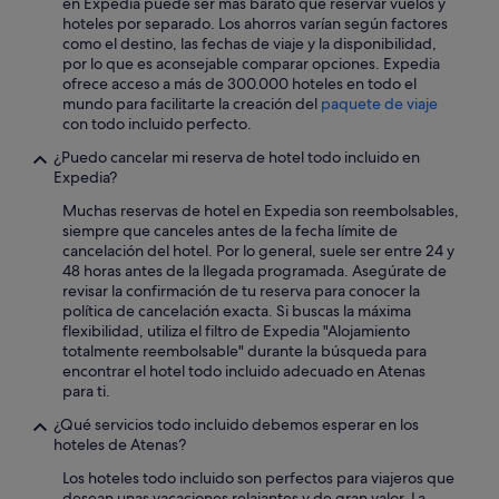
l
en Expedia puede ser más barato que reservar vuelos y
.
,
hoteles por separado. Los ahorros varían según factores
E
a
como el destino, las fechas de viaje y la disponibilidad,
n
n
por lo que es aconsejable comparar opciones. Expedia
l
d
ofrece acceso a más de 300.000 hoteles en todo el
o
b
mundo para facilitarte la creación del
paquete de viaje
s
e
con todo incluido perfecto.
b
a
¿Puedo cancelar mi reserva de hotel todo incluido en
u
c
Expedia?
n
h
g
s
Muchas reservas de hotel en Expedia son reembolsables,
a
e
siempre que canceles antes de la fecha límite de
l
c
cancelación del hotel. Por lo general, suele ser entre 24 y
o
t
48 horas antes de la llegada programada. Asegúrate de
w
i
revisar la confirmación de tu reserva para conocer la
s
o
política de cancelación exacta. Si buscas la máxima
o
n
flexibilidad, utiliza el filtro de Expedia "Alojamiento
f
s
totalmente reembolsable" durante la búsqueda para
r
)
encontrar el hotel todo incluido adecuado en Atenas
e
h
para ti.
c
a
e
d
¿Qué servicios todo incluido debemos esperar en los
n
v
hoteles de Atenas?
c
i
Los hoteles todo incluido son perfectos para viajeros que
o
s
desean unas vacaciones relajantes y de gran valor. La