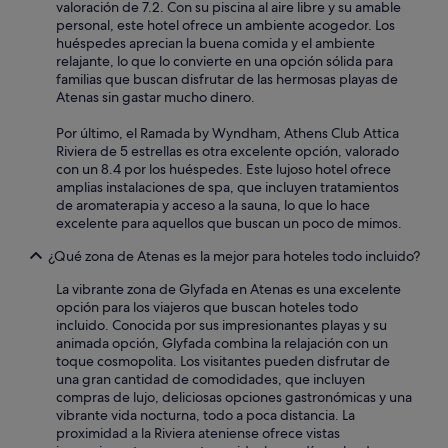
valoración de 7.2. Con su piscina al aire libre y su amable
u
.
personal, este hotel ofrece un ambiente acogedor. Los
n
T
huéspedes aprecian la buena comida y el ambiente
c
h
relajante, lo que lo convierte en una opción sólida para
a
e
familias que buscan disfrutar de las hermosas playas de
h
r
Atenas sin gastar mucho dinero.
i
o
c
o
Por último, el Ramada by Wyndham, Athens Club Attica
i
m
Riviera de 5 estrellas es otra excelente opción, valorado
e
h
con un 8.4 por los huéspedes. Este lujoso hotel ofrece
r
a
amplias instalaciones de spa, que incluyen tratamientos
o
d
de aromaterapia y acceso a la sauna, lo que lo hace
n
a
excelente para aquellos que buscan un poco de mimos.
l
b
a
u
¿Qué zona de Atenas es la mejor para hoteles todo incluido?
s
g
c
p
La vibrante zona de Glyfada en Atenas es una excelente
a
r
opción para los viajeros que buscan hoteles todo
m
o
incluido. Conocida por sus impresionantes playas y su
a
b
animada opción, Glyfada combina la relajación con un
s
l
toque cosmopolita. Los visitantes pueden disfrutar de
,
e
una gran cantidad de comodidades, que incluyen
s
m
compras de lujo, deliciosas opciones gastronómicas y una
o
,
vibrante vida nocturna, todo a poca distancia. La
l
u
proximidad a la Riviera ateniense ofrece vistas
o
n