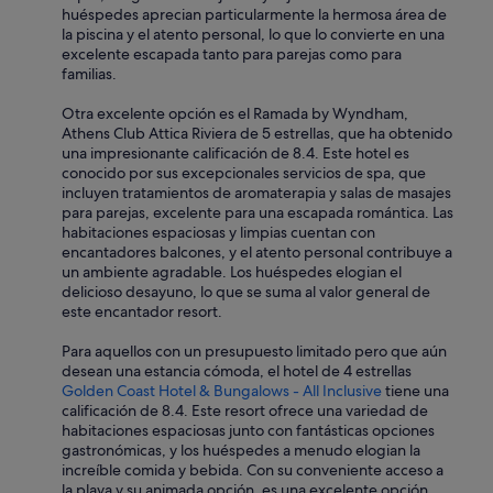
s
f
huéspedes aprecian particularmente la hermosa área de
a
r
la piscina y el atento personal, lo que lo convierte en una
l
o
excelente escapada tanto para parejas como para
o
z
familias.
j
e
a
n
Otra excelente opción es el Ramada by Wyndham,
d
q
Athens Club Attica Riviera de 5 estrellas, que ha obtenido
o
u
una impresionante calificación de 8.4. Este hotel es
s
a
conocido por sus excepcionales servicios de spa, que
,
l
incluyen tratamientos de aromaterapia y salas de masajes
i
i
para parejas, excelente para una escapada romántica. Las
n
t
habitaciones espaciosas y limpias cuentan con
c
y
encantadores balcones, y el atento personal contribuye a
l
f
un ambiente agradable. Los huéspedes elogian el
u
o
delicioso desayuno, lo que se suma al valor general de
s
r
este encantador resort.
i
b
v
r
Para aquellos con un presupuesto limitado pero que aún
e
e
desean una estancia cómoda, el hotel de 4 estrellas
t
a
Golden Coast Hotel & Bungalows - All Inclusive
tiene una
e
k
calificación de 8.4. Este resort ofrece una variedad de
n
f
habitaciones espaciosas junto con fantásticas opciones
í
a
gastronómicas, y los huéspedes a menudo elogian la
a
s
increíble comida y bebida. Con su conveniente acceso a
m
t
la playa y su animada opción, es una excelente opción