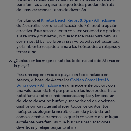
o
,
para familias que garantiza que todos puedan disfrutar
s
l
de unas vacaciones llenas de diversión.
h
u
o
n
Por último, el
Kinetta Beach Resort & Spa - All Inclusive
r
c
de 4 estrellas, con una calificación de 7.6, es otra opción
m
h
atractiva. Este resort cuenta con una variedad de piscinas
i
,
al aire libre y cubiertas, lo que lo hace ideal para familias
g
a
con niños. El bar de la piscina sirve bebidas refrescantes,
a
n
y el ambiente relajado anima a los huéspedes a relajarse y
s
d
tomar el sol.
e
d
n
i
¿Cuáles son los mejores hoteles todo incluido de Atenas en
l
n
la playa?
a
n
Para una experiencia de playa con todo incluido en
c
e
Atenas, el hotel de 4 estrellas
Golden Coast Hotel &
o
r
Bungalows - All Inclusive
es una excelente opción, con
c
.
una valoración de 8.4 por parte de los huéspedes. Este
i
D
hotel familiar ofrece habitaciones amplias y limpias, un
n
r
delicioso desayuno buffet y una variedad de opciones
a
i
gastronómicas que satisfacen todos los gustos. Los
a
n
huéspedes elogian la increíble comida y bebida, así
p
k
como al amable personal, lo que lo convierte en un lugar
e
s
excelente para familias que buscan unas vacaciones
s
a
divertidas y relajantes junto al mar.
a
t