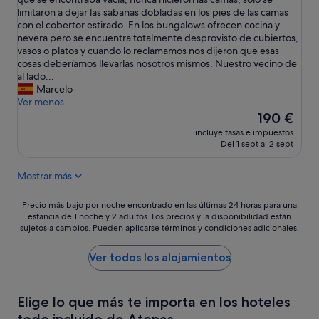
m
bueno,
d
h
limitaron a dejar las sabanas dobladas en los pies de las camas
a
(900 comentarios)
e
a
con el cobertor estirado. En los bungalows ofrecen cocina y
j
s
b
nevera pero se encuentra totalmente desprovisto de cubiertos,
o
a
i
vasos o platos y cuando lo reclamamos nos dijeron que esas
r
y
t
cosas deberíamos llevarlas nosotros mismos. Nuestro vecino de
l
u
a
al lado...
e
n
c
Marcelo
t
o
i
Ver menos
d
.
ó
El
o
190 €
"
n
precio
w
incluye tasas e impuestos
s
actual
n
Del 1 sept al 2 sept
e
es
a
l
de
c
Mostrar más
i
190 €
r
m
o
p
Precio
s
Precio más bajo por noche encontrado en las últimas 24 horas para una
i
estancia de 1 noche y 2 adultos. Los precios y la disponibilidad están
más
s
sujetos a cambios. Pueden aplicarse términos y condiciones adicionales.
ó
bajo
a
s
por
l
o
noche
l
Ver todos los alojamientos
l
encontrado
t
o
en
h
u
las
r
Elige lo que más te importa en los hoteles
n
últimas
e