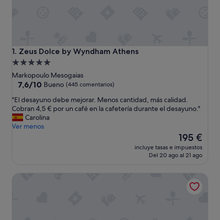
Zeus Dolce by Wyndham Athens
1. Zeus Dolce by Wyndham Athens
Alojamiento
de
Markopoulo Mesogaias
5.0 estrellas
7.6
7,6/10
Bueno
(445 comentarios)
sobre
"
"El desayuno debe mejorar. Menos cantidad, más calidad.
10,
E
Cobran 4,5 € por un café en la cafetería durante el desayuno."
Bueno,
l
Carolina
(445 comentarios)
d
Ver menos
e
El
195 €
s
precio
incluye tasas e impuestos
a
actual
Del 20 ago al 21 ago
y
es
u
de
Zeus Essence Ramada by Wyndham Athens
n
195 €
o
d
e
b