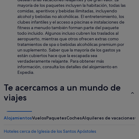
c
i
mayoría de los paquetes incluyen la habitación, todas las
i
b
comidas, aperitivos y bebidas ilimitadas, incluyendo
n
l
alcohol y bebidas no alcohólicas. El entretenimiento, los
a
y
clubes infantiles y el acceso a piscinas e instalaciones de
y
d
fitness a menudo también forman parte del paquete
n
i
todo incluido. Algunos incluso cubren los traslados al
e
r
aeropuerto, mientras que otros ofrecen extras como
v
t
tratamientos de spa o bebidas alcohólicas premium por
e
y
un suplemento. Saber que la mayoría de los gastos ya
r
c
están cubiertos hace que la escapada sea
a
o
verdaderamente relajante. Para obtener más
p
u
información, consulta los detalles del alojamiento en
e
c
Expedia.
r
h
o
e
s
s
Te acercamos a un mundo de
e
a
viajes
e
n
n
d
c
a
u
r
e
Alojamientos
Vuelos
Paquetes
Coches
Alquileres de vacaciones
O
m
n
c
t
h
Hoteles cerca de Iglesia de los Santos Apóstoles
r
a