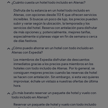
¿Cuánto cuesta un hotel todo incluido en Atenas?
a
r
m
s
Disfruta de tu estancia en un hotel todo incluido en
a
.
Atenas, con opciones desde 113 € que ofrecen servicios
s
C
increíbles. Si buscas un poco de lujo, los precios pueden
c
o
subir y variar según la ubicación, la temporada y los
o
m
servicios del hotel. Reserva con antelación para disfrutar
n
m
de más opciones y, potencialmente, mejores tarifas,
e
o
especialmente si planeas viajar en fin de semana o cerca
l
n
de días festivos.
c
a
o
r
¿Cómo puedo ahorrar en un hotel con todo incluido en
b
e
Atenas con Expedia?
e
a
Los miembros de Expedia disfrutan de descuentos
r
s
inmediatos gracias a los precios para miembros en los
t
(
hoteles con todo incluido de Atenas. Por lo general, se
o
l
consiguen mejores precios cuando las reservas de hotel
r
o
se hacen con antelación. Sin embargo, si esta vez quieres
e
b
improvisar, échale un vistazo a nuestras ofertas de última
s
b
hora.
t
y
i
,
¿Es más barato reservar un paquete de hotel y vuelo con
r
p
todo incluido en Atenas?
a
o
d
o
Reservar un paquete de hotel y vuelo con todo incluido
o