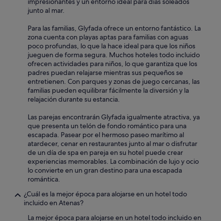
impresionantes y un entorno ideal para días soleados
s
s
junto al mar.
e
u
l
r
Para las familias, Glyfada ofrece un entorno fantástico. La
i
p
zona cuenta con playas aptas para familias con aguas
m
r
poco profundas, lo que la hace ideal para que los niños
i
i
jueguen de forma segura. Muchos hoteles todo incluido
t
s
ofrecen actividades para niños, lo que garantiza que los
a
i
padres puedan relajarse mientras sus pequeños se
r
n
entretienen. Con parques y zonas de juego cercanas, las
o
g
familias pueden equilibrar fácilmente la diversión y la
n
g
relajación durante su estancia.
a
i
d
v
Las parejas encontrarán Glyfada igualmente atractiva, ya
e
e
que presenta un telón de fondo romántico para una
j
n
escapada. Pasear por el hermoso paseo marítimo al
a
t
atardecer, cenar en restaurantes junto al mar o disfrutar
r
h
de un día de spa en pareja en su hotel puede crear
l
e
experiencias memorables. La combinación de lujo y ocio
a
r
lo convierte en un gran destino para una escapada
s
e
romántica.
s
w
a
e
¿Cuál es la mejor época para alojarse en un hotel todo
b
r
incluido en Atenas?
a
e
La mejor época para alojarse en un hotel todo incluido en
n
n