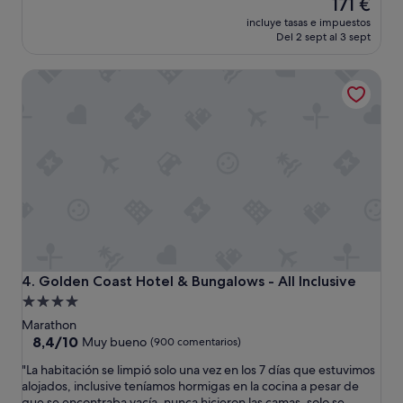
El
171 €
a
t
precio
incluye tasas e impuestos
f
h
actual
Del 2 sept al 3 sept
é
t
es
e
h
de
n
Golden Coast Hotel & Bungalows - All Inclusive
e
171 €
l
5
a
-
c
s
a
t
f
a
e
r
t
l
e
a
r
b
í
e
a
l
d
F
Golden Coast Hotel & Bungalows - All Inclusive
4. Golden Coast Hotel & Bungalows - All Inclusive
u
o
r
Alojamiento
o
a
de
d
Marathon
n
w
4.0 estrellas
8.4
8,4/10
Muy bueno
(900 comentarios)
t
a
sobre
e
"
"La habitación se limpió solo una vez en los 7 días que estuvimos
s
10,
e
L
alojados, inclusive teníamos hormigas en la cocina a pesar de
a
Muy
l
a
que se encontraba vacía, nunca hicieron las camas, solo se