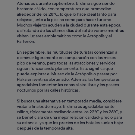
Atenas es durante septiembre. El clima sigue siendo
a
o
bastante cálido, con temperaturas que promedian
s
s
alrededor de los 28°C, lo que lo hace ideal tanto para
d
c
relajarse junto a la piscina como para hacer turismo.
o
r
Muchos viajeros acuden a la ciudad durante esta época,
b
e
disfrutando de los últimos días del sol de verano mientras
l
e
visitan lugares emblemáticos como la Acrópolis y el
a
n
Partenón.
d
s
a
o
En septiembre, las multitudes de turistas comienzan a
s
n
disminuir ligeramente en comparación con los meses
e
t
pico de verano, pero todas las atracciones y servicios
n
h
siguen funcionando plenamente. Esto significa que
l
e
puede explorar el Museo de la Acrópolis o pasear por
o
w
Plaka sin sentirse abrumado. Además, las temperaturas
s
i
agradables fomentan las cenas al aire libre y los paseos
p
n
nocturnos por las calles históricas.
i
d
e
o
Si busca una alternativa en temporada media, considere
s
w
visitar a finales de mayo. El clima es agradablemente
d
s
cálido, típicamente oscilando entre los 22°C y los 26°C, y
e
o
se beneficiará de una mejor relación calidad-precio para
l
r
su estancia, ya que los precios de los hoteles suelen bajar
a
d
después de la temporada alta.
s
o
c
o