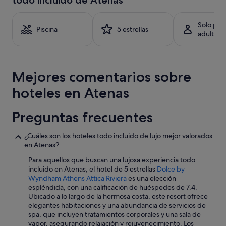
todo incluido de Atenas
a
24 horas
e
v
para
m
e
una
e
Solo par
z
estancia
a
Piscina
5 estrellas
adultos
e
de
l
n
1 noche
s
l
y
—
o
2 adultos.
c
s
Mejores comentarios sobre
Los
h
7
precios
e
hoteles en Atenas
d
y
a
í
la
p
a
disponibilidad
,
Preguntas frecuentes
s
están
c
q
sujetos
l
¿Cuáles son los hoteles todo incluido de lujo mejor valorados
u
a
e
en Atenas?
e
cambios.
a
e
Pueden
r
Para aquellos que buscan una lujosa experiencia todo
s
aplicarse
l
incluido en Atenas, el hotel de 5 estrellas
Dolce by
t
términos
y
Wyndham Athens Attica Riviera
es una elección
u
y
d
espléndida, con una calificación de huéspedes de 7.4.
v
condiciones
e
Ubicado a lo largo de la hermosa costa, este resort ofrece
i
adicionales.
e
elegantes habitaciones y una abundancia de servicios de
m
p
spa, que incluyen tratamientos corporales y una sala de
o
-
vapor, asegurando relajación y rejuvenecimiento. Los