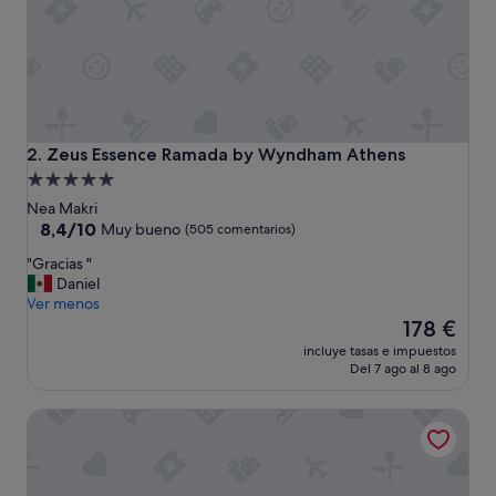
e
m
e
j
o
r
a
r
Zeus Essence Ramada by Wyndham Athens
2. Zeus Essence Ramada by Wyndham Athens
.
Alojamiento
M
de
e
Nea Makri
n
5.0 estrellas
8.4
8,4/10
Muy bueno
(505 comentarios)
o
sobre
"
"Gracias "
s
10,
G
Daniel
c
Muy
r
Ver menos
a
bueno,
a
El
n
178 €
(505 comentarios)
c
precio
t
incluye tasas e impuestos
i
actual
i
Del 7 ago al 8 ago
a
es
d
s
de
a
Paradise Resort Evia, a member of Radisson Individuals
"
178 €
d
,
m
á