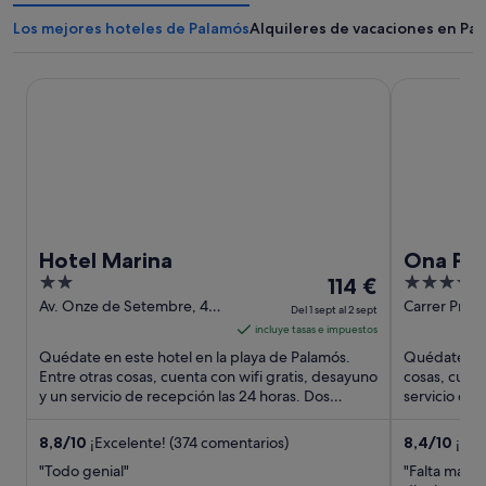
Los mejores hoteles de Palamós
Alquileres de vacaciones en Pa
Hotel Marina
Ona Palamó
Hotel Marina
Ona Pa
2
El
4
114 €
out
precio
out
Av. Onze de Setembre, 48
Carrer Prov
Del 1 sept al 2 sept
Palamós
of
es
of
incluye tasas e impuestos
5
de
5
Quédate en este hotel en la playa de Palamós.
Quédate en 
114 €
Entre otras cosas, cuenta con wifi gratis, desayuno
cosas, cuent
y un servicio de recepción las 24 horas. Dos
por
servicio de 
atracciones turísticas ...
atracciones t
noche
del
8,8
/
10
¡Excelente! (374 comentarios)
8,4
/
10
¡Muy
1
"Todo genial"
"Falta mante