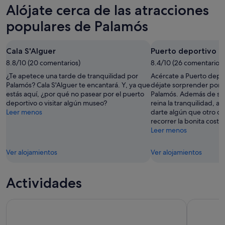
Palamós
precios
Alójate cerca de las atracciones
noche,
para
en
7
mañana
Palamós
populares de Palamós
ago
por
para
-
la
este
Cala S'Alguer
Puerto deportivo d
8
noche,
fin
ago
8.8/10 (20 comentarios)
8
8.4/10 (26 comentarios)
de
ago
semana,
¿Te apetece una tarde de tranquilidad por
Acércate a Puerto depo
-
7
Palamós? Cala S'Alguer te encantará. Y, ya que
déjate sorprender por la
estás aquí, ¿por qué no pasear por el puerto
Palamós. Además de se
9
ago
deportivo o visitar algún museo?
reina la tranquilidad, a
ago
-
Leer menos
darte algún que otro ch
9
recorrer la bonita costa.
ago
Leer menos
Ver alojamientos
Ver alojamientos
Actividades
Vía ferrata de Sant feliu de guíxols (cala molí)
Descubre C