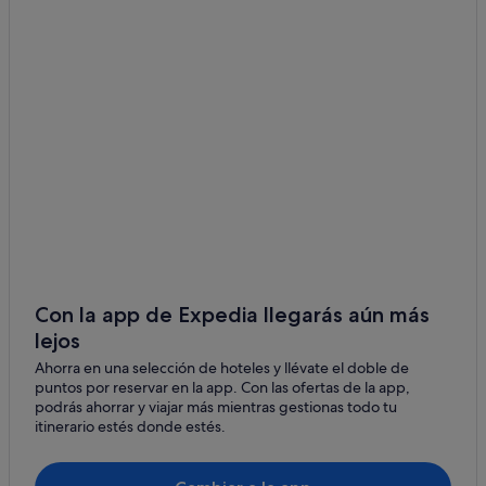
Mont-ras
Hoteles con conserje en Sant Antoni de Calonge
Condominios en Palamós
El Figuerar
Hoteles con bar en Sant Antoni de Calonge
Hoteles románticos en Palamós
Apartamentos en Palamós
Hoteles con spa en Palamós
Villas en Palamós
Hoteles de aventura en Palamós
Hoteles con wifi en Sant Antoni de Calonge
Hoteles cerca de Playa La Fosca
Con la app de Expedia llegarás aún más
lejos
Hoteles de 3 estrellas en Palamós
Ahorra en una selección de hoteles y llévate el doble de
Apartamentos en Sant Antoni de Calonge
puntos por reservar en la app. Con las ofertas de la app,
Hoteles cerca de Museo de la Pesca
podrás ahorrar y viajar más mientras gestionas todo tu
itinerario estés donde estés.
Palamós hoteles
Chalets en Palamós