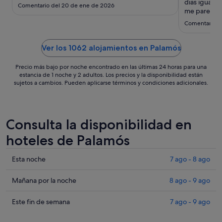
sept
dias igual q
Comentario del 20 de ene de 2026
al
me parece e
2
Comentario de
sept
Ver los 1062 alojamientos en Palamós
Precio más bajo por noche encontrado en las últimas 24 horas para una
estancia de 1 noche y 2 adultos. Los precios y la disponibilidad están
sujetos a cambios. Pueden aplicarse términos y condiciones adicionales.
Consulta la disponibilidad en
hoteles de Palamós
Comprueba
Esta noche
7 ago - 8 ago
los
precios
Comprueba
Mañana por la noche
8 ago - 9 ago
en
los
Palamós
precios
Comprueba
Este fin de semana
7 ago - 9 ago
para
en
los
esta