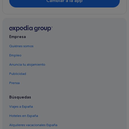
Cambiar a la app
Hoteles de 4 estrellas en Palamós
B&B en Palamós
Hoteles de 5 estrellas en Palamós
Pensiones en Sant Antoni de Calonge
Empresa
Casas de campo en Palamós
Quiénes somos
Aqua Hotels en Palamós
Empleo
Albergues en Sant Antoni de Calonge
Hoteles con bodega en Palamós
Anuncia tu alojamiento
Silken hoteles en Palamós
Publicidad
Hoteles que aceptan mascotas en Sant Antoni de
Prensa
Calonge
Hoteles que aceptan mascotas en Palamós
Búsquedas
Hoteles en la playa en Sant Antoni de Calonge
Viajes a España
Hoteles de golf en Palamós
Hoteles en España
Hoteles cerca de Playa de Palamós
Alquileres vacacionales España