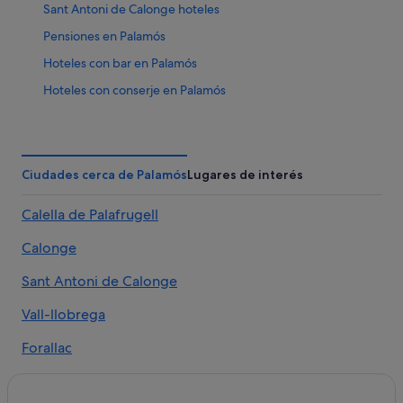
Sant Antoni de Calonge hoteles
Pensiones en Palamós
Hoteles con bar en Palamós
Hoteles con conserje en Palamós
Casas privadas de vacaciones en Sant Antoni de Calonge
Campings de caravanas en Palamós
Casas rurales en Sant Antoni de Calonge
Ciudades cerca de Palamós
Lugares de interés
Campings de caravanas en Sant Antoni de Calonge
Calella de Palafrugell
Hoteles cerca de Puerto deportivo de Palamós
Calonge
Hoteles cerca de Playa de Castell
Casas de huéspedes en Palamós
Sant Antoni de Calonge
Hoteles con casino en Sant Antoni de Calonge
Vall-llobrega
Htop Hotels en Palamós
Forallac
Alojamientos agroturísticos en Palamós
Palafrugell
Casas privadas de vacaciones en Palamós