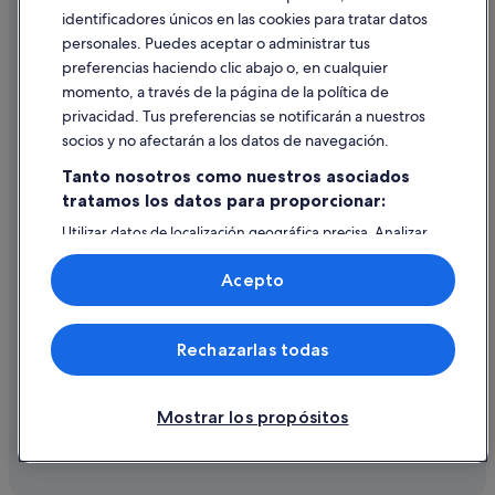
identificadores únicos en las cookies para tratar datos
Ayuda
personales. Puedes aceptar o administrar tus
Ayuda
preferencias haciendo clic abajo o, en cualquier
momento, a través de la página de la política de
Cancelar un vuelo
privacidad. Tus preferencias se notificarán a nuestros
Cancelar una reserva de hotel o de un alquiler vacacional
socios y no afectarán a los datos de navegación.
Plazos de reembolso
Tanto nosotros como nuestros asociados
tratamos los datos para proporcionar:
Utilizar un cupón de Expedia
Utilizar datos de localización geográfica precisa. Analizar
Documentos para viajes internacionales
activamente las características del dispositivo para su
identificación. Almacenar la información en un dispositivo
Acepto
y/o acceder a ella. Publicidad y contenido personalizados,
medición de publicidad y contenido, investigación de
audiencia y desarrollo de servicios.
© 2026 Expedia, Inc., una empresa de Expedia Group. Todos los
Rechazarlas todas
Lista de asociados (proveedores)
derechos reservados. Expedia y el logotipo de Expedia son marcas
comerciales o marcas comerciales registradas de Expedia, Inc.
Vacationspot, S.L., Agencia de Viajes, I-AV-0000631.3.
Mostrar los propósitos