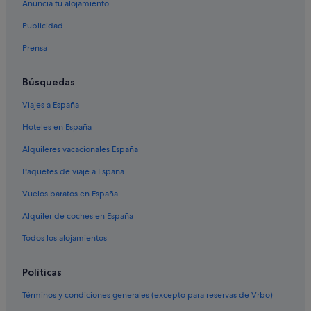
Begur hoteles
Anuncia tu alojamiento
Hoteles de golf en Begur
Publicidad
Hoteles con bar en Begur
Prensa
Hoteles para ir de compras en Begur
Búsquedas
Hoteles de aventura en Begur
Viajes a España
Hoteles románticos en Begur
Hoteles en España
Alquileres vacacionales España
Paquetes de viaje a España
Vuelos baratos en España
Alquiler de coches en España
Todos los alojamientos
Políticas
Términos y condiciones generales (excepto para reservas de Vrbo)