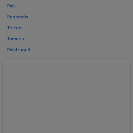
Hoteles cerca de Castillo de Begur
Pals
Casas de campo en Begur
Regencós
Hoteles con todo incluido en Begur
Campings de caravanas en Sa Tuna
Torrent
Apartoteles en Sa Tuna
Tamariu
Hoteles boutique en Begur
Palafrugell
Hoteles con restaurante en Begur
Sa Riera
Hoteles para familias en Begur
Esclanyà
Chalets en Begur
Villas en Begur
Sa Tuna
Hoteles con bodega en Begur
Casas privadas de vacaciones en Begur
Hoteles en la playa en Begur
Hoteles con piscina en Begur
Hoteles LGTBQIA en Begur