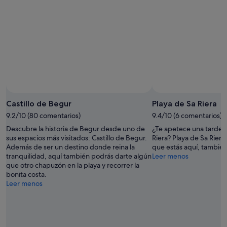
ago
9
fin
ago
de
-
semana,
10
14
ago
ago
-
16
ago
Castillo de Begur
Playa de Sa Riera
9.2/10 (80 comentarios)
9.4/10 (6 comentarios)
Descubre la historia de Begur desde uno de
¿Te apetece una tarde d
sus espacios más visitados: Castillo de Begur.
Riera? Playa de Sa Riera
Además de ser un destino donde reina la
que estás aquí, también
tranquilidad, aquí también podrás darte algún
Leer menos
que otro chapuzón en la playa y recorrer la
bonita costa.
Leer menos