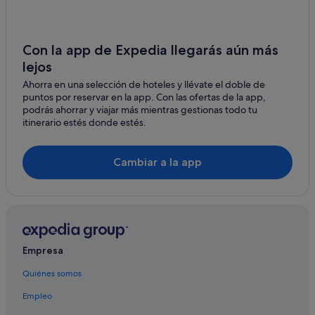
Hoteles con gimnasio en Begur
Campings de caravanas en Begur
Hoteles con todo incluido en Costa Brava
Con la app de Expedia llegarás aún más
lejos
Hoteles con spa en Begur
Ahorra en una selección de hoteles y llévate el doble de
Hoteles históricos en Begur
puntos por reservar en la app. Con las ofertas de la app,
Hoteles de lujo en Begur
podrás ahorrar y viajar más mientras gestionas todo tu
itinerario estés donde estés.
Hoteles cerca de Playa de Aiguablava
Hilton Hotels en Begur
Cambiar a la app
Regencós hoteles
Hoteles que aceptan mascotas en Begur
Complejos turísticos en Begur
Hoteles de 3 estrellas en Begur
Empresa
Hoteles de 5 estrellas en Begur
Quiénes somos
Hoteles con spa en Sa Riera
Empleo
Apartamentos en Begur