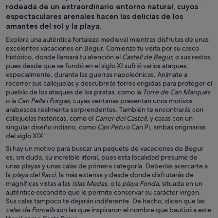
rodeada de un extraordinario entorno natural, cuyos
espectaculares arenales hacen las delicias de los
amantes del sol y la playa.
Explora una auténtica fortaleza medieval mientras disfrutas de unas
excelentes vacaciones en Begur. Comienza tu visita por su casco
histórico, donde llamará tu atención el
Castell de Begur,
o sus restos,
pues desde que se fundó en el siglo XI sufrió varios ataques,
especialmente, durante las guerras napoleónicas. Anímate a
recorrer sus callejuelas y descubrirás torres erigidas para proteger el
pueblo de los ataques de los piratas, como la
Torre de Can Marquès
o la
Can Pella i Forgas,
cuyas ventanas presentan unos motivos
arabescos realmente sorprendentes. También te encontrarás con
callejuelas históricas, como el
Carrer del Castell,
y casas con un
singular diseño indiano, como
Can Petu
o Can Pi, ambas originarias
del siglo XIX.
Si hay un motivo para buscar un paquete de vacaciones de Begur
es, sin duda, su increíble litoral, pues esta localidad presume de
unas playas y unas calas de primera categoría. Deberías acercarte a
la
playa del Racó
, la más extensa y desde donde disfrutarás de
magníficas vistas a las
Islas Medas,
o la
playa Fonda,
situada en un
auténtico escondite que le permite conservar su carácter virgen.
Sus calas tampoco te dejarán indiferente. De hecho, dicen que las
calas de Fornells
son las que inspiraron el nombre que bautizó a este