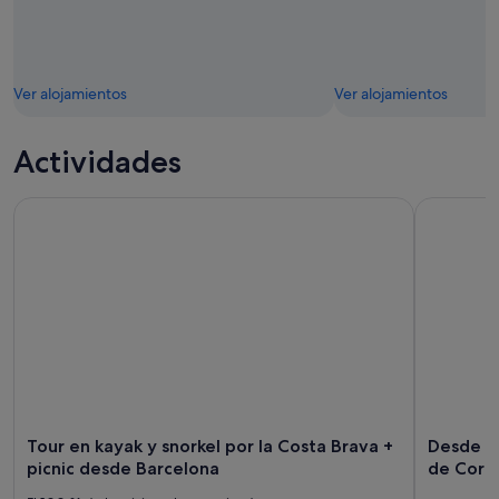
Ver alojamientos
Ver alojamientos
Actividades
Tour en kayak y snorkel por la Costa Brava + picnic desde B
Desde el S
Tour en kayak y snorkel por la Costa Brava +
Desde el
picnic desde Barcelona
de Corral