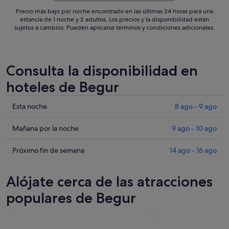
Precio más bajo por noche encontrado en las últimas 24 horas para una
estancia de 1 noche y 2 adultos. Los precios y la disponibilidad están
sujetos a cambios. Pueden aplicarse términos y condiciones adicionales.
Consulta la disponibilidad en
hoteles de Begur
Comprueba
Esta noche
8 ago - 9 ago
los
precios
Comprueba
Mañana por la noche
9 ago - 10 ago
en
los
Begur
precios
Comprueba
Próximo fin de semana
14 ago - 16 ago
para
en
los
esta
Begur
precios
Alójate cerca de las atracciones
noche,
para
en
8
mañana
Begur
populares de Begur
ago
por
para
-
la
el
9
noche,
próximo