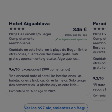
Hotel Aiguablava
Parador
4
El
4
345 €
out
precio
out
Platja De Fornells s/n Begur
Platja D'Ai
Del 30 ago al 31 ago
Completamente
Girona
Completam
of
es
of
incluye tasas e impuestos
reembolsable
reembolsab
5
de
5
Reserva aho
Quédate en este hotel en la playa de Begur. Entre
345 €
durante la e
otras cosas, cuenta con desayuno gratis, wifi
por
gratis y aparcamiento gratuito. Algo que los
Quédate en 
noche
huéspedes destacan ...
otras cosas,
del
gratuito y un
9,6
/
10
¡Excepcional! (399 comentarios)
30
turísticas ...
"Me encantó todo el hotel, las instalaciones, las
ago
9,2
/
10
¡Impr
habitaciones y la ubicación es la mejor. Solo tengo
al
dos comentarios, la piscina es y es cero kids
"El trato de
31
friendly y había un olor muy fuerte que sale de las
secos y bord
Comentario del 5 de ago de 2026
ago
tuberías en los pasillos y en el baño del spa."
Comentario de
Ver los 697 alojamientos en Begur