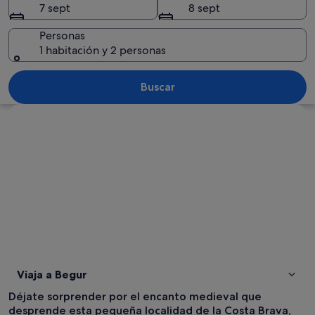
7 sept
8 sept
Personas
1 habitación y 2 personas
Un paisaje costero con aguas turquesas
Buscar
Ver mapa
Viaja a Begur
Déjate sorprender por el encanto medieval que
desprende esta pequeña localidad de la Costa Brava,