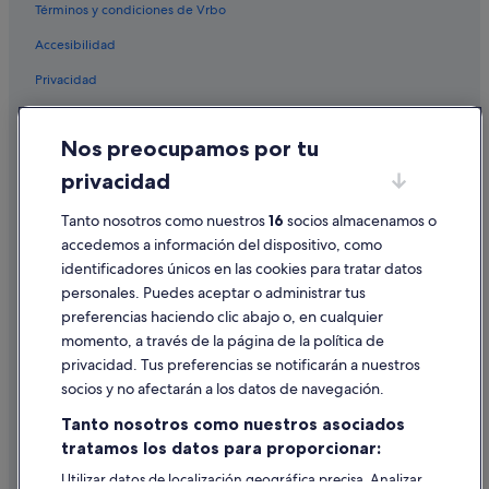
Términos y condiciones de Vrbo
Accesibilidad
Privacidad
Cookies
Nos preocupamos por tu
Condiciones de uso
privacidad
Información legal/contacto
Pautas sobre el contenido y cómo denunciar contenido
Tanto nosotros como nuestros
16
socios almacenamos o
accedemos a información del dispositivo, como
identificadores únicos en las cookies para tratar datos
Ayuda
personales. Puedes aceptar o administrar tus
Ayuda
preferencias haciendo clic abajo o, en cualquier
momento, a través de la página de la política de
Cancelar un vuelo
privacidad. Tus preferencias se notificarán a nuestros
Cancelar una reserva de hotel o de un alquiler vacacional
socios y no afectarán a los datos de navegación.
Plazos de reembolso
Tanto nosotros como nuestros asociados
tratamos los datos para proporcionar:
Utilizar un cupón de Expedia
Utilizar datos de localización geográfica precisa. Analizar
Documentos para viajes internacionales