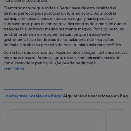
litoral como Costa Brava.
El entorno natural que rodea a Begur hace de esta localidad el
destino perfecto para practicar un turismo activo. Aquí podrás
participar en excursiones en barca, navegar y hasta practicar
submarinismo, pues encontrarás varios centros de inmersión que te
trasladarán a un fondo marino realmente mágico. Por supuesto, no
tendrás problema en reponer fuerzas, ya que su excelente
gastronomía hace las delicias de los paladares más exquisitos.
Anímate a probar su pescado de roca, su plato más característico.
Con lo fácil que es encontrar viajes baratos a Begur, no tienes excusa
para no acercarte. Además, goza de una comunicación excelente
con el resto de la península. ¿Se puede pedir más?
Leer menos
Los mejores hoteles de Begur
Alquileres de vacaciones en Begu
Hotel Aiguablava
Parador de 