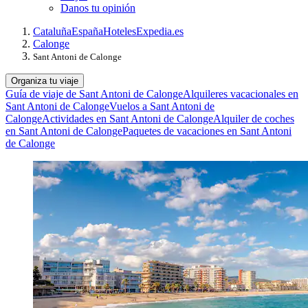
Danos tu opinión
Cataluña
España
Hoteles
Expedia.es
Calonge
Sant Antoni de Calonge
Organiza tu viaje
Guía de viaje de Sant Antoni de Calonge
Alquileres vacacionales en
Sant Antoni de Calonge
Vuelos a Sant Antoni de
Calonge
Actividades en Sant Antoni de Calonge
Alquiler de coches
en Sant Antoni de Calonge
Paquetes de vacaciones en Sant Antoni
de Calonge