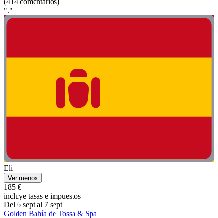
(414 comentarios)
"."
Eli
Ver menos
185 €
incluye tasas e impuestos
Del 6 sept al 7 sept
Golden Bahía de Tossa & Spa