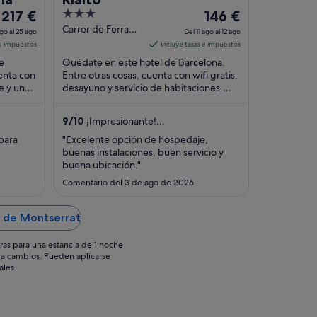
El
3
El
217 €
146 €
precio
out
precio
Carrer de Ferran,
go al 25 ago
Del 11 ago al 12 ago
40-42 Barcelona
es
of
es
 e impuestos
incluye tasas e impuestos
Barcelona
de
5
de
e
Quédate en este hotel de Barcelona.
217 €
146 €
enta con
Entre otras cosas, cuenta con wifi gratis,
re y un
por
desayuno y servicio de habitaciones.
por
 que los
Algunos aspectos que los huéspedes
noche
noche
destacan ...
del
del
9
/
10
¡Impresionante!
24
11
(2474 comentarios)
para
"Excelente opción de hospedaje,
ago
ago
buenas instalaciones, buen servicio y
al
al
buena ubicación."
25
12
Comentario del 3 de ago de 2026
ago
ago
a de Montserrat
ras para una estancia de 1 noche
os a cambios. Pueden aplicarse
ales.