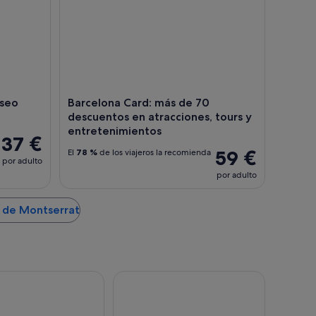
useo
Barcelona Card: más de 70
descuentos en atracciones, tours y
entretenimientos
37 €
59 €
El
78 %
de los viajeros la recomienda
por adulto
por adulto
a de Montserrat