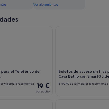
entos
Ver alojamientos
idades
ra el Teleférico de Montjuïc
Boletos de acceso sin filas pa
 para el Teleférico de
Boletos de acceso sin filas 
c
Casa Batlló con SmartGuid
19 €
los viajeros la recomienda
El
90 %
de los viajeros la recomienda
por adulto
rcelona en turibús de Bus Turistic
Visita guiada sin colas al Muse