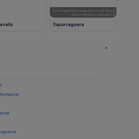
Foto
de
Capita Harlock (page does not exist)
(
Creative
Commons Attribution-Share Alike 4.0
)
avalls
Esparraguera
t
Montserrat
errat
raguerra