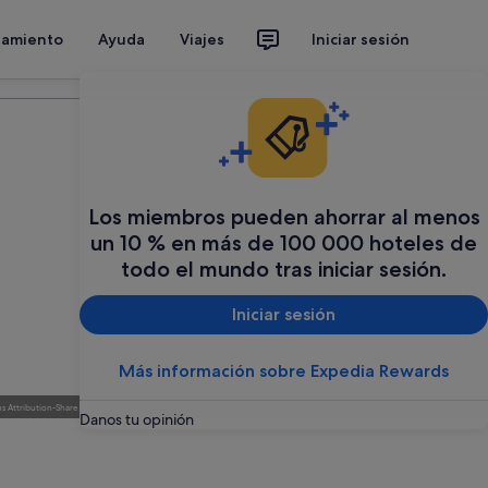
jamiento
Ayuda
Viajes
Iniciar sesión
Organiza tu viaje
Los miembros pueden ahorrar al menos
un 10 % en más de 100 000 hoteles de
todo el mundo tras iniciar sesión.
Iniciar sesión
Más información sobre Expedia Rewards
 Attribution-Share Alike 3.0
)
Foto
de
Joan Blas (page does not exist)
(
Creative Commons Attribution-Share Alike 3.0
)
Danos tu opinión