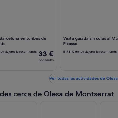
Barcelona en turibús de
Visita guiada sin colas al M
tic
Picasso
33 €
los viajeros la recomienda
El
78 %
de los viajeros la recomienda
por adulto
Ver todas las actividades de Oles
des cerca de Olesa de Montserrat