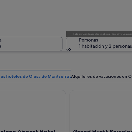
Un edific
Foto
de
Cipri (page does not exist)
(
Creative Commons
a
Personas
a
1 habitación y 2 personas
Un edific
res hoteles de Olesa de Montserrat
Alquileres de vacaciones en 
na Airport Hotel
Grand Hyatt Barcelona
ada de piedra, una gran formación rocosa y un cielo azul despejado.
elona Airport Hotel
Grand Hyatt Barcelo