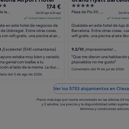
El
5
174 €
precio
out
de la
Plaza de Pio XII, 4
Del 25 ago al 26 ago
Del 24 a
ia, 3 El Prat
Barcelona
es
of
incluye tasas e impuestos
incluye tasas
bregat
de
5
te en este hotel de negocios de
Quédate en este hotel de lujo d
174 €
t de Llobregat. Entre otras cosas,
Barcelona. Entre otras cosas, cu
 con wifi gratis, una piscina al aire
por
wifi gratis, una piscina al aire lib
y 2 restaurantes. Algunos aspectos
spa completo. Algunos aspectos
noche
...
del
0
¡Excelente! (5141 comentarios)
9,2
/
10
¡Impresionante!
25
(1592 comentarios)
sayuno estaba muy bien y variado,
"Que me dieron una habitación 
ago
ina genial con toallas a tu
plusvalidos no me gusto"
al
ición al lado de la misma. La ducha
Comentario del 19 de jul de 2026
26
habitación si que no funcionaba
ario del 3 de ago de 2026
lá a veces echaba fría y otras
ago
te"
Ver los 5753 alojamientos en Oles
Precio más bajo por noche encontrado en las últimas 24 ho
y 2 adultos. Los precios y la disponibilidad están sujet
términos y condiciones adicion