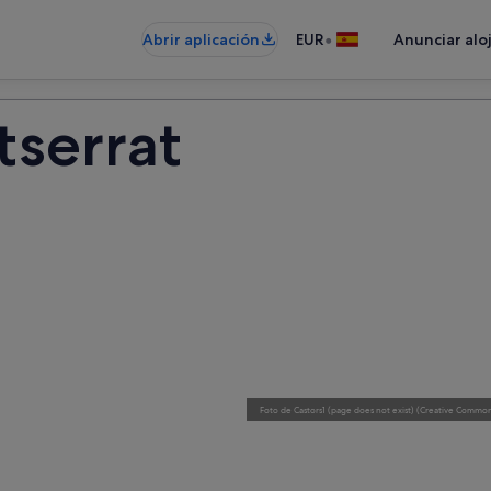
•
Abrir aplicación
EUR
Anunciar alo
serrat
Foto
de
Castors1 (page does not exist)
(
Creative Commons