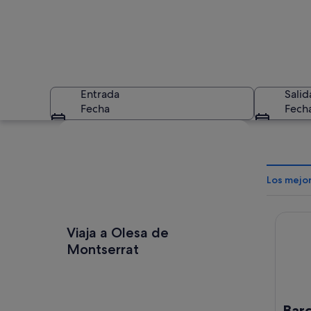
Entrada
Salid
Fecha
Fech
Ver mapa
Los mejo
Barcelo
Un edificio de fach
Viaja a Olesa de
Montserrat
Barc