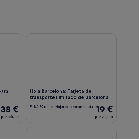
ra Casa Batlló con SmartGuide
Hola Barcelona: Tarjeta de transporte ilimitado de
para
Hola Barcelona: Tarjeta de
e
transporte ilimitado de Barcelona
38 €
19 €
El
84 %
de los viajeros la recomienda
por adulto
por viajero
o Picasso
Barcelona Card: más de 70 descuentos en atraccio