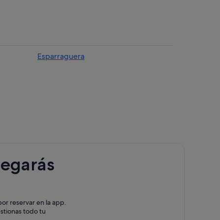
rrat
rat
lesa de Montserrat
 Montserrat
Esparraguera
ontserrat
ort del Comte
rat
errat
ontserrat
legarás
rat
ontserrat
or reservar en la app.
estionas todo tu