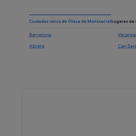
City Hotels en Olesa de Montserrat
Condominios en Viladecavalls
Sb Hotels en Olesa de Montserrat
Ciudades cerca de Olesa de Montserrat
Lugares de 
Villas en Olesa de Montserrat
Barcelona
Vacarisa
Olivia Hotels en Olesa de Montserrat
Abrera
Can Ser
Campings de caravanas en Abrera
Nh Hotels en Olesa de Montserrat
Leonardo Hotels en Olesa de Montserrat
Hoteles de golf en Olesa de Montserrat
Splendom hoteles en Abrera
Residences en Olesa de Montserrat
Hoteles de 5 estrellas en Olesa de Montserrat
Viladecavalls hoteles
Hoteles que aceptan mascotas en Olesa de Montser
Atiram Hotels en Olesa de Montserrat