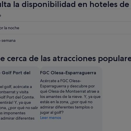
lta la disponibilidad en hoteles d
eba
e
eba
r la noche
eba
de semana
rat
te cerca de las atracciones popula
rat
Golf Port del
FGC Olesa-Esparraguerra
rat
Acércate a FGC Olesa-
Esparraguerra y descubre por
 el golf, acércate a
qué Olesa de Montserrat atrae a
tserrat y visita
los amantes de la nieve. Y, ya que
lf Port del Comte.
estás en la zona, ¿por qué no
entirás! Y, ya que
admirar diferentes templos o
zona, ¿por qué no salir
jugar al golf?
sus imponentes
Leer menos
o admirar diferentes