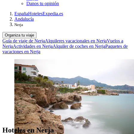
Danos tu opinión
España
Hoteles
Expedia.es
Andalucía
Nerja
Organiza tu viaje
Guía de viaje de Nerja
Alquileres vacacionales en Nerja
Vuelos a
Nerja
Actividades en Nerja
Alquiler de coches en Nerja
Paquetes de
vacaciones en Nerja
Hoteles en Nerja