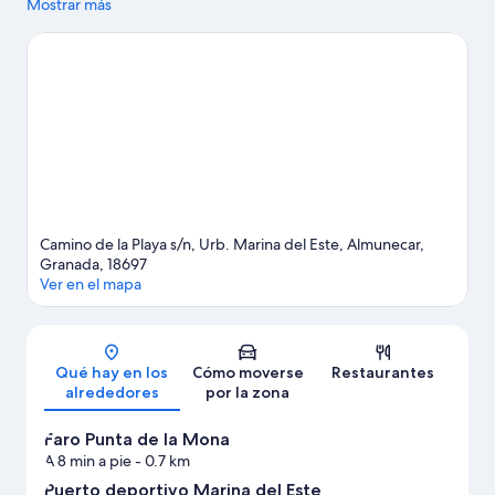
donde también puedes acercarte a Puerto deportivo Marina del
Mostrar más
Este y Bodegas Calvente si buscas unas vacaciones activas.
¿Viajas con niños? Si es así, puedes llevarlos a Acuario de
Almuñécar o a Parque acuático Aqua Tropic.
Ver guía de viaje de
Almuñécar
Camino de la Playa s/n, Urb. Marina del Este, Almunecar,
Granada, 18697
Ver en el mapa
Mapa
Qué hay en los
Cómo moverse
Restaurantes
alrededores
por la zona
Faro Punta de la Mona
A 8 min a pie
- 0.7 km
Puerto deportivo Marina del Este