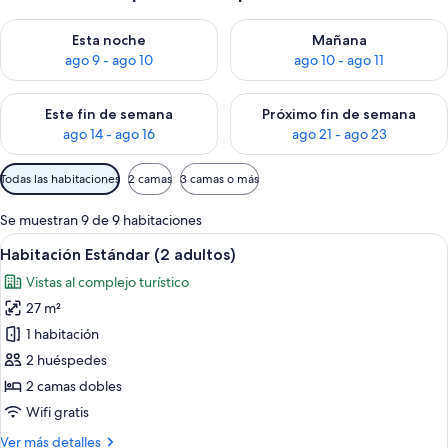
Consulta la disponibilidad para esta noche, ago 9 - ago 10
Consulta la disponibilidad par
Esta noche
Mañana
ago 9 - ago 10
ago 10 - ago 11
Consulta la disponibilidad para este fin de semana, ago 14 - a
Consulta la disponibilidad par
Este fin de semana
Próximo fin de semana
ago 14 - ago 16
ago 21 - ago 23
Filtros
Todas las habitaciones
2 camas
3 camas o más
disponibles
para
Se muestran 9 de 9 habitaciones
las
Abrir
Habitación de hotel con dos camas, un es
10
Habitación Estándar (2 adultos)
habitaciones
todas
Vistas al complejo turístico
las
27 m²
fotos
de
1 habitación
Habitación
2 huéspedes
Estándar
2 camas dobles
(2
Wifi gratis
adultos)
Más
Ver más detalles