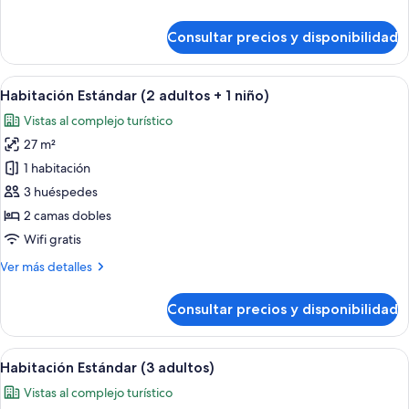
detalles
de
Consultar precios y disponibilidad
Habitación
Estándar
(2
Abrir
Habitación de hotel con dos camas, un es
9
adultos)
Habitación Estándar (2 adultos + 1 niño)
todas
Vistas al complejo turístico
las
27 m²
fotos
de
1 habitación
Habitación
3 huéspedes
Estándar
2 camas dobles
(2
Wifi gratis
adultos
Más
Ver más detalles
+
detalles
1
de
Consultar precios y disponibilidad
niño)
Habitación
Estándar
(2
Abrir
Habitación de hotel con dos camas, un es
9
adultos
Habitación Estándar (3 adultos)
todas
+
Vistas al complejo turístico
1
las