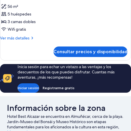
todas
ADULTS
56 m²
las
5 huéspedes
fotos
de
3 camas dobles
APARTMENT
Wifi gratis
2
Más
Ver más detalles
BEDROOMS
detalles
3
de
Consultar precios y disponibilidad
APARTMENT
ADULTS
2
+
BEDROOMS
Inicia sesión para echar un vistazo a las ventajas y los
2
3
descuentos de los que puedes disfrutar. Cuantas más
ADULTS
CHILDREN
aventuras, ¡más recompensas!
+
2
Iniciar sesión
Registrarme gratis
CHILDREN
Información sobre la zona
Hotel Best Alcazar se encuentra en Almuñécar, cerca de la playa.
Jardín-Museo del Bonsái y Museo Histórico son etapas
fundamentales para los aficionados a la cultura en esta región,