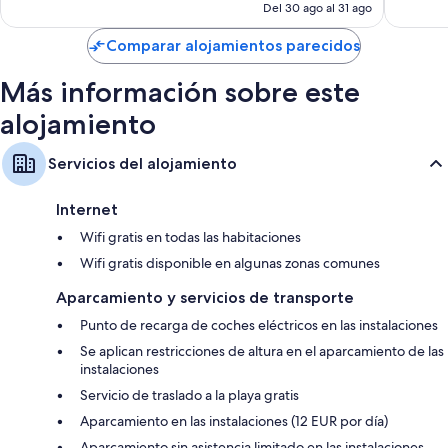
actual
Del 30 ago al 31 ago
es
de
Comparar alojamientos parecidos
100 €
Más información sobre este
alojamiento
Servicios del alojamiento
Internet
Wifi gratis en todas las habitaciones
Wifi gratis disponible en algunas zonas comunes
Aparcamiento y servicios de transporte
Punto de recarga de coches eléctricos en las instalaciones
Se aplican restricciones de altura en el aparcamiento de las
instalaciones
Servicio de traslado a la playa gratis
Aparcamiento en las instalaciones (12 EUR por día)
Aparcamiento sin asistencia limitado en las instalaciones