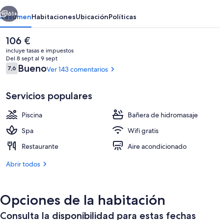
erior
Siguiente
61+
Resumen
Habitaciones
Ubicación
Políticas
El
106 €
precio
incluye tasas e impuestos
actual
Del 8 sept al 9 sept
es
Comentarios
Bueno
7,6
Ver 143 comentarios
7,6 de 10
de
106 €
Servicios populares
Piscina
Bañera de hidromasaje
Una piscina cubierta, 2 piscinas al aire
Spa
Wifi gratis
Restaurante
Aire acondicionado
Abrir todos
Opciones de la habitación
Consulta la disponibilidad para estas fechas