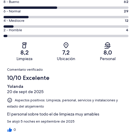
62
8 - Bueno
62
de
comentarios
un
29
6 - Normal
29
de
total
comentarios
un
12
4 - Mediocre
12
de
de
total
comentarios
143
un
4
2 - Horrible
4
de
de
con
total
comentarios
143
un
una
de
de
con
total
puntuación
143
un
una
de
8,2
7,2
8,0
de
con
total
puntuación
143
Limpieza
Ubicación
Personal
10
una
de
de
con
Comentarios
-
puntuación
143
8
Comentario verificado
una
Excelente
de
con
-
puntuación
10/10 Excelente
6
una
Bueno
de
-
puntuación
Yolanda
4
Normal
20 de sept de 2025
de
-
2
Aspectos positivos: Limpieza, personal, servicios y instalaciones y
Mediocre
-
estado del alojamiento
Horrible
El personal sobre todo el de limpieza muy amables
Se alojó 5 noches en septiembre de 2025
0