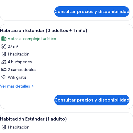
+
detalles
2
de
Consultar precios y disponibilidad
niños)
Habitación
Estándar
(2
Abrir
Habitación de hotel con dos camas, un es
9
adultos
Habitación Estándar (3 adultos + 1 niño)
todas
+
Vistas al complejo turístico
2
las
niños)
27 m²
fotos
de
1 habitación
Habitación
4 huéspedes
Estándar
2 camas dobles
(3
Wifi gratis
adultos
Más
Ver más detalles
+
detalles
1
de
Consultar precios y disponibilidad
niño)
Habitación
Estándar
(3
Abrir
Habitación de hotel con dos camas, un e
9
adultos
Habitación Estándar (1 adulto)
todas
+
1 habitación
1
las