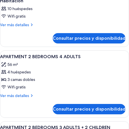
Habitación
10 huéspedes
Wifi gratis
Más
Ver más detalles
detalles
de
Consultar precios y disponibilidad
Habitación
Abrir
Minibar, caja fuerte, escritorio y wifi gr
8
APARTMENT 2 BEDROOMS 4 ADULTS
todas
56 m²
las
4 huéspedes
fotos
de
3 camas dobles
APARTMENT
Wifi gratis
2
Más
Ver más detalles
BEDROOMS
detalles
4
de
Consultar precios y disponibilidad
APARTMENT
ADULTS
2
BEDROOMS
Abrir
Minibar, caja fuerte, escritorio y wifi gr
8
4
APARTMENT 2 BEDROOMS 3 ADULTS + 2 CHILDREN