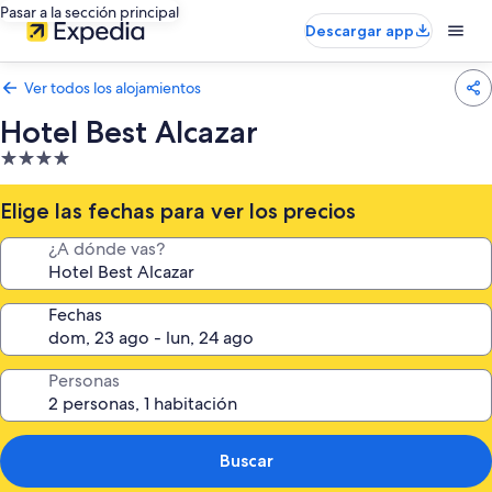
Pasar a la sección principal
Descargar app
Ver todos los alojamientos
Hotel Best Alcazar
Alojamiento
de
4.0 estrellas
Elige las fechas para ver los precios
¿A dónde vas?
Fechas
Personas
Buscar