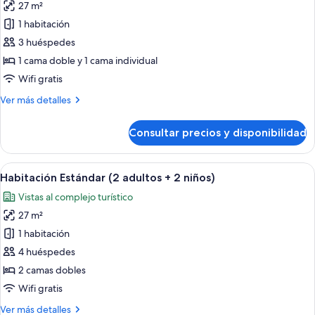
niño)
27 m²
fotos
de
1 habitación
Habitación
3 huéspedes
Estándar
1 cama doble y 1 cama individual
(3
Wifi gratis
adultos)
Más
Ver más detalles
detalles
de
Consultar precios y disponibilidad
Habitación
Estándar
(3
Abrir
Habitación de hotel con dos camas, un es
9
adultos)
Habitación Estándar (2 adultos + 2 niños)
todas
Vistas al complejo turístico
las
27 m²
fotos
de
1 habitación
Habitación
4 huéspedes
Estándar
2 camas dobles
(2
Wifi gratis
adultos
Más
Ver más detalles