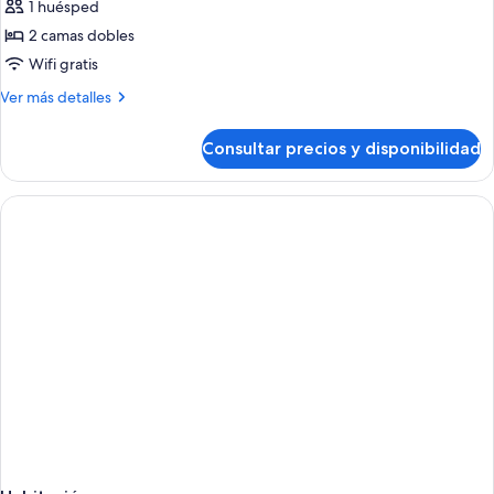
niño)
1 huésped
fotos
de
2 camas dobles
Habitación
Wifi gratis
Estándar
Más
Ver más detalles
(1
detalles
adulto)
de
Consultar precios y disponibilidad
Habitación
Estándar
(1
adulto)