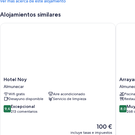
Ver más acerca de este alojamiento
Alojamientos similares
Hotel Noy
Arrayane
Hotel
Arrayan
Hotel Noy
Arraya
Noy
Playa
Almunecar
Almune
Almunecar
Hotel
Wifi gratis
Aire acondicionado
Piscin
Almunec
Desayuno disponible
Servicio de limpieza
Restau
9.4
8.0
Excepcional
Muy
9,4
8,0
sobre
sobre
213 comentarios
268 
10,
10,
Excepcional,
Muy
El
100 €
213 comentarios
bueno,
precio
incluye tasas e impuestos
268 com