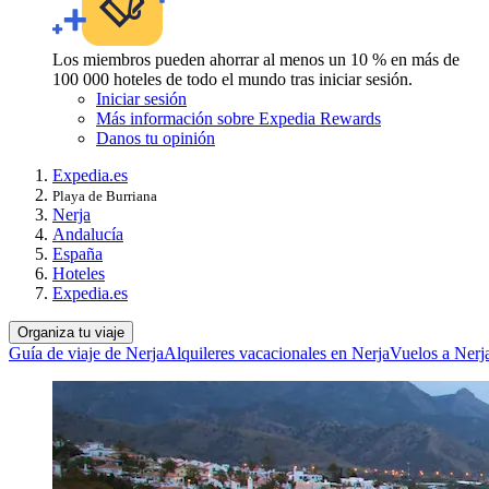
Los miembros pueden ahorrar al menos un 10 % en más de
100 000 hoteles de todo el mundo tras iniciar sesión.
Iniciar sesión
Más información sobre Expedia Rewards
Danos tu opinión
Expedia.es
Playa de Burriana
Nerja
Andalucía
España
Hoteles
Expedia.es
Organiza tu viaje
Guía de viaje de Nerja
Alquileres vacacionales en Nerja
Vuelos a Nerj