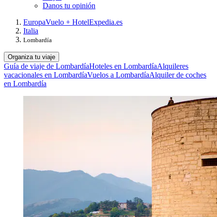
Danos tu opinión
Europa
Vuelo + Hotel
Expedia.es
Italia
Lombardía
Organiza tu viaje
Guía de viaje de Lombardía
Hoteles en Lombardía
Alquileres
vacacionales en Lombardía
Vuelos a Lombardía
Alquiler de coches
en Lombardía