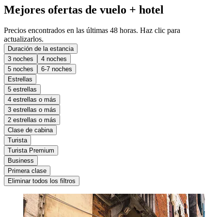
Mejores ofertas de vuelo + hotel
Precios encontrados en las últimas 48 horas. Haz clic para
actualizarlos.
Duración de la estancia
3 noches
4 noches
5 noches
6-7 noches
Estrellas
5 estrellas
4 estrellas o más
3 estrellas o más
2 estrellas o más
Clase de cabina
Turista
Turista Premium
Business
Primera clase
Eliminar todos los filtros