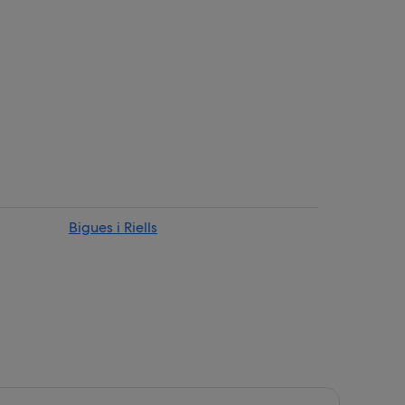
iga
lès
Bigues i Riells
s