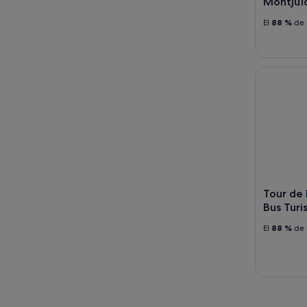
-
Montjuï
16
El
88 %
de 
ago
Tour de Ba
Tour de 
Bus Turis
El
88 %
de 