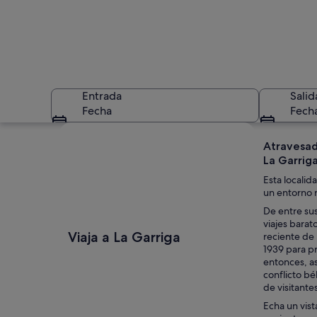
Entrada
Salid
Fecha
Fech
Ver mapa
Atravesad
La Garriga
Esta localid
un entorno n
De entre sus
viajes barat
Una gran formación
Viaja a La Garriga
reciente de 
1939 para pr
entonces, a
conflicto bé
de visitante
Echa un vist