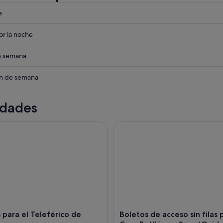
eba
e
eba
r la noche
eba
de semana
eba
in de semana
idades
ra el Teleférico de Montjuïc
Boletos de acceso sin filas pa
 para el Teleférico de
Boletos de acceso sin filas 