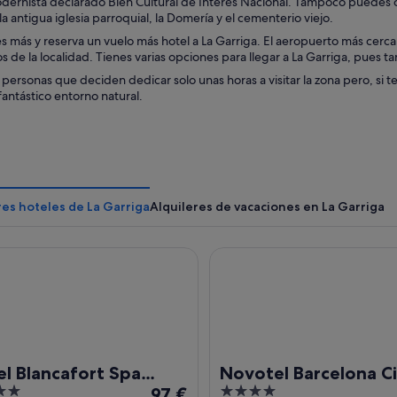
dernista declarado Bien Cultural de Interés Nacional. Tampoco puedes ol
la antigua iglesia parroquial, la Domería y el cementerio viejo.
s más y reserva un vuelo más hotel a La Garriga. El aeropuerto más cercan
s de la localidad. Tienes varias opciones para llegar a La Garriga, pues t
ersonas que deciden dedicar solo unas horas a visitar la zona pero, si 
antástico entorno natural.
es hoteles de La Garriga
Alquileres de vacaciones en La Garriga
lancafort Spa Termal
Novotel Barcelona City
l Blancafort Spa
Novotel Barcelona Ci
El
4
mal
97 €