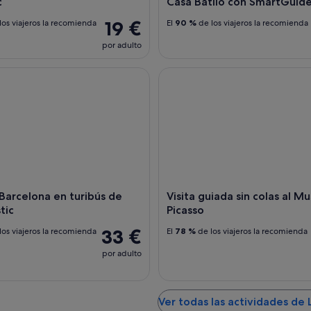
c
Casa Batlló con SmartGuid
19 €
los viajeros la recomienda
El
90 %
de los viajeros la recomienda
por adulto
rcelona en turibús de Bus Turistic
Visita guiada sin colas al Muse
Barcelona en turibús de
Visita guiada sin colas al M
tic
Picasso
33 €
los viajeros la recomienda
El
78 %
de los viajeros la recomienda
por adulto
Ver todas las actividades de 