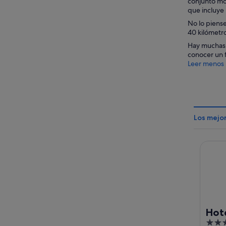
conjunto mo
que incluye 
No lo piense
40 kilómetro
Hay muchas p
conocer un f
Leer menos
Los mejor
Hotel B
Hote
4
Ter