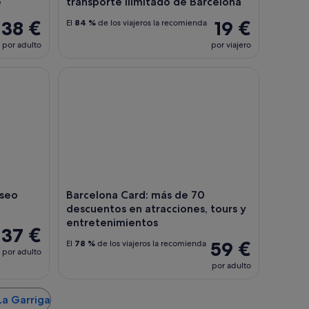
e
transporte ilimitado de Barcelona
38 €
19 €
El
84 %
de los viajeros la recomienda
por adulto
por viajero
o Picasso
Barcelona Card: más de 70 descuentos en atraccio
useo
Barcelona Card: más de 70
descuentos en atracciones, tours y
entretenimientos
37 €
59 €
El
78 %
de los viajeros la recomienda
por adulto
por adulto
La Garriga