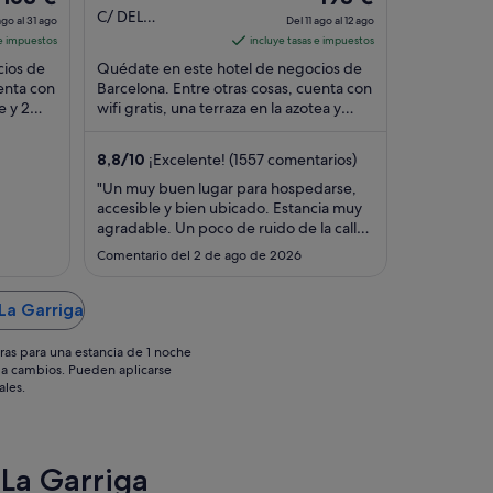
precio
out
precio
C/ DEL
go al 31 ago
Del 11 ago al 12 ago
ROSSELLON 390
es
of
es
 e impuestos
incluye tasas e impuestos
Barcelona
de
5
de
cios de
Quédate en este hotel de negocios de
163 €
198 €
enta con
Barcelona. Entre otras cosas, cuenta con
e y 2
por
wifi gratis, una terraza en la azotea y
por
tos que
desayuno. Algunos aspectos que los
noche
noche
huéspedes ...
del
del
8,8
/
10
¡Excelente! (1557 comentarios)
30
11
"Un muy buen lugar para hospedarse,
ago
ago
accesible y bien ubicado. Estancia muy
al
al
agradable. Un poco de ruido de la calle,
31
12
pero es inevitable."
Comentario del 2 de ago de 2026
ago
ago
La Garriga
ras para una estancia de 1 noche
os a cambios. Pueden aplicarse
ales.
 La Garriga