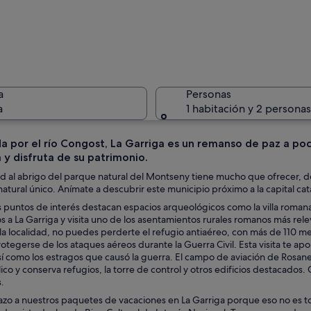
Manos dis
a
Personas
a
1 habitación y 2 personas
a por el río Congost, La Garriga es un remanso de paz a poc
 y disfruta de su patrimonio.
Un edific
ad al abrigo del parque natural del Montseny tiene mucho que ofrecer, 
atural único. Anímate a descubrir este municipio próximo a la capital cat
 puntos de interés destacan espacios arqueológicos como la villa romana d
os a La Garriga y visita uno de los asentamientos rurales romanos más rele
 rocosa con un arco central, rodeada de rocas más pequeñas y vegetación e
la localidad, no puedes perderte el refugio antiaéreo, con más de 110 me
otegerse de los ataques aéreos durante la Guerra Civil. Esta visita te ap
sí como los estragos que causó la guerra. El campo de aviación de Rosa
lico y conserva refugios, la torre de control y otros edificios destacados. 
s.
azo a nuestros paquetes de vacaciones en La Garriga porque eso no es tod