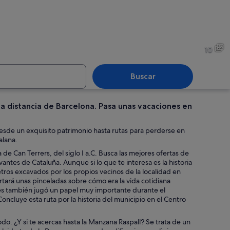
poniendo flores sobre una superficie de piedra.
Una iglesia histórica con ar
10
Buscar
a distancia de Barcelona. Pasa unas vacaciones en
io histórico con fachada amarilla y un muro de piedra con borde de azulejos.
Una iglesia histórica con det
desde un exquisito patrimonio hasta rutas para perderse en
alana.
e Can Terrers, del siglo I a.C. Busca las mejores ofertas de
vantes de Cataluña. Aunque si lo que te interesa es la historia
scasa.
tros excavados por los propios vecinos de la localidad en
ortará unas pinceladas sobre cómo era la vida cotidiana
nes también jugó un papel muy importante durante el
Concluye esta ruta por la historia del municipio en el Centro
o. ¿Y si te acercas hasta la Manzana Raspall? Se trata de un