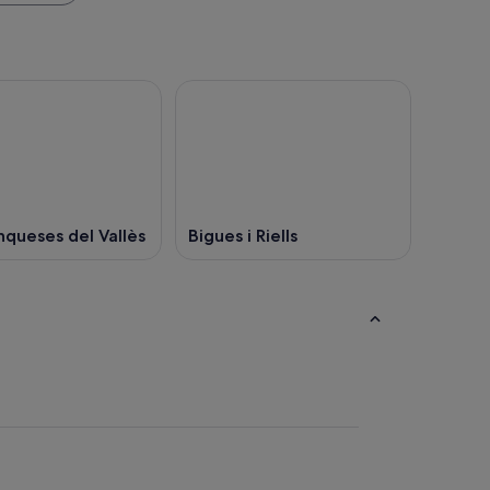
nqueses del Vallès
Bigues i Riells