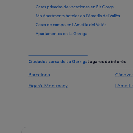
Casas privadas de vacaciones en Els Gorgs
Mh Apartments hoteles en L'Ametlla del Vallès
Casas de campo en L'Ametlla del Vallès
Apartamentos en La Garriga
Albergues en Els Gorgs
Moteles en L'Ametlla del Vallès
Hoteles cerca de Poblado ibérico del Puig del Castell
Ciudades cerca de La Garriga
Lugares de interés
Hoteles LGTBQIA en L'Ametlla del Vallès
Barcelona
Cànove
B&B Hotels en L'Ametlla del Vallès
Figaró-Montmany
L'Ametll
Villas en L'Ametlla del Vallès
Catalonia hoteles en L'Ametlla del Vallès
Pensiones en L'Ametlla del Vallès
Hoteles de 4 estrellas en L'Ametlla del Vallès
Majestic Hotel Group en L'Ametlla del Vallès
Casas de huéspedes en L'Ametlla del Vallès