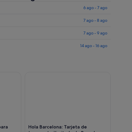
6 ago - 7 ago
7 ago - 8 ago
7 ago - 9 ago
14 ago - 16 ago
ra Casa Batlló con SmartGuide
Hola Barcelona: Tarjeta de transporte ilimitado de
para
Hola Barcelona: Tarjeta de