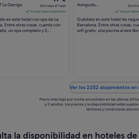
precio
out
7 La Garriga
Avinguda
Del 6 sept al 7 sept
Del 30 a
Diagonal 201
es
of
incluye tasas e impuestos
incluye tasas
Barcelona
de
5
e en este hotel con spa de La
Quédate en este hotel de nego
97 €
a. Entre otras cosas, cuenta con
Barcelona. Entre otras cosas, cu
ratis, un spa completo y 2
por
wifi gratis, una piscina al aire libr
rantes. Algo que los huéspedes
bares con salón. Algunos aspec
noche
an en ...
...
del
6
sept
al
7
sept
Ver los 2252 alojamientos en 
Precio más bajo por noche encontrado en las últimas 24 ho
y 2 adultos. Los precios y la disponibilidad están sujet
términos y condiciones adicion
lta la disponibilidad en hoteles de