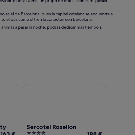
vidarte de la Doma, un grupo de edificaciones religiosas
o es el de Barcelona, pues la capital catalana se encuentra a
anto el bus como el tren la conectan con Barcelona.
te animas a pasar la noche, podrás dedicar más tiempo a
Sercotel Rosellon
ty
Sercotel Rosellon
El
4
El
163 €
198 €