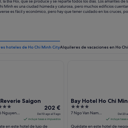
l, la Bia Hoi, que se produce y se reparte todos los días. Los amantes d
hi Minh es una ciudad húmeda y calurosa, pero muchos edificios cuentan
rse es fácil y económico, pero hay que tener cuidado en los cruces, por
es hoteles de Ho Chi Minh City
Alquileres de vacaciones en Ho Chi
verie Saigon
Bay Hotel Ho Chi Minh
 Reverie Saigon
Bay Hotel Ho Chi Mi
El
4
202 €
precio
out
36 Nguyen
7 Ngo Van Nam
Del 10 ago al 11 ago
Del 23 a
oulevard
Street, District 1
es
of
incluye tasas e impuestos
incluye tasas
 Minh City
Ho Chi Minh City
de
5
e en este hotel de lujo de
Quédate en este hotel de nego