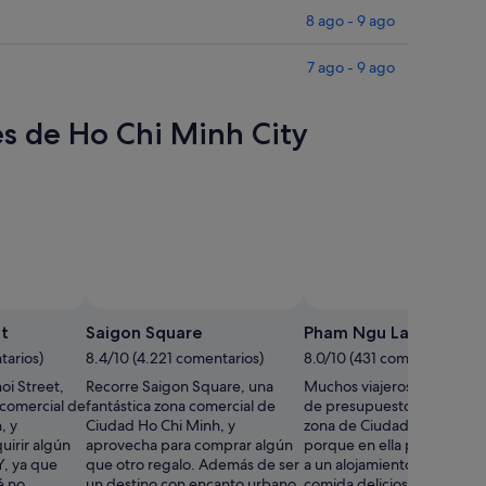
8 ago - 9 ago
7 ago - 9 ago
es de Ho Chi Minh City
t
Saigon Square
Pham Ngu Lao Street
tarios)
8.4/10 (4.221 comentarios)
8.0/10 (431 comentarios)
oi Street,
Recorre Saigon Square, una
Muchos viajeros con limita
 comercial de
fantástica zona comercial de
de presupuesto acuden a 
, y
Ciudad Ho Chi Minh, y
zona de Ciudad Ho Chi Mi
uirir algún
aprovecha para comprar algún
porque en ella pueden ac
Y, ya que
que otro regalo. Además de ser
a un alojamiento de calidad
é no
un destino con encanto urbano,
comida deliciosa y distinto