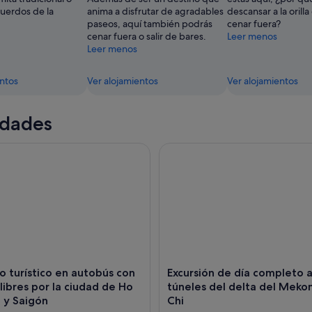
uerdos de la
anima a disfrutar de agradables
descansar a la orilla 
paseos, aquí también podrás
cenar fuera?
cenar fuera o salir de bares.
Leer menos
Leer menos
entos
Ver alojamientos
Ver alojamientos
idades
turístico en autobús con paradas libres por la ciudad de Ho C
Excursión de día completo a l
o turístico en autobús con
Excursión de día completo a
libres por la ciudad de Ho
túneles del delta del Meko
 y Saigón
Chi