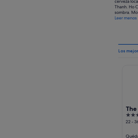
cerveza loca
Thanh. Ho C
sombra. Move
Leer menos
Los mejor
The Re
The
5
out
22 - 
Hue B
of
Ho Chi
5
Quédat