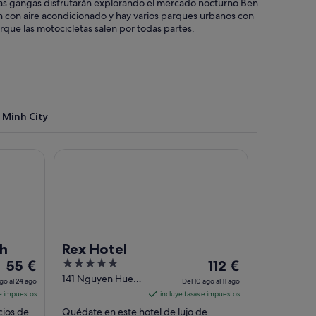
e las gangas disfrutarán explorando el mercado nocturno Ben
 con aire acondicionado y hay varios parques urbanos con
que las motocicletas salen por todas partes.
 Minh City
Rex Hotel
nh
Rex Hotel
El
5
El
55 €
112 €
precio
out
precio
141 Nguyen Hue
go al 24 ago
Del 10 ago al 11 ago
Blvd Ho Chi Minh
es
of
es
 e impuestos
incluye tasas e impuestos
City
de
5
de
cios de
Quédate en este hotel de lujo de