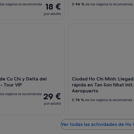
18 €
los viajeros la recomienda
El
96 %
de los viajeros la recomienda
por adulto
e Cu Chi y Delta del Mekong - Tour VIP
Ciudad Ho Chi Minh: Llegada Vi
 de Cu Chi y Delta del
Ciudad Ho Chi Minh: Llegada
- Tour VIP
rápida en Tan Son Nhat Inlt.
Aeropuerto
29 €
los viajeros la recomienda
El
76 %
de los viajeros la recomienda
por adulto
Ver todas las actividades de Ho 