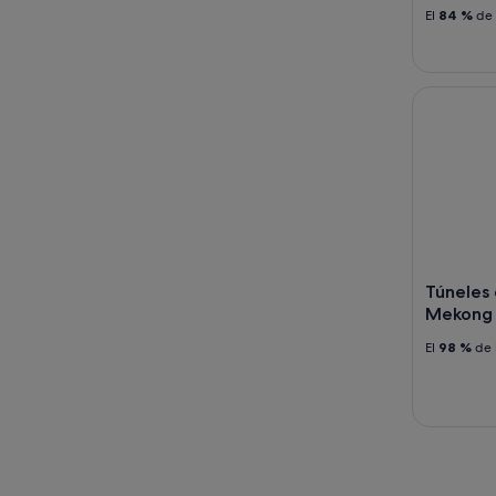
El
84 %
de 
Túneles d
Túneles
Mekong 
El
98 %
de 