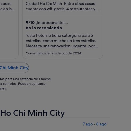
55 €
112 €
 cosas,
Ciudad Ho Chi Minh. Entre otras cosas,
a en la
por
cuenta con wifi gratis, 4 restaurantes y
por
ectos
un casino. Algo que los huéspedes
noche
noche
destacan en ...
del
del
9
/
10
¡Impresionante!
23
10
(1007 comentarios)
no lo recomiendo
ago
ago
"este hotel no tiene catergoria para 5
al
al
estrellas, como mucho un tres estrellas.
24
11
Necesita una renovacion urgente. por
llegar 2 horas antes de las 12 me
ago
ago
Comentario del 25 de oct de 2024
cobraron 100 $ , despues de volar 24
horas, muy mal servicio de recepción"
Chi Minh City
ras para una estancia de 1 noche
os a cambios. Pueden aplicarse
ales.
 Ho Chi Minh City
7 ago - 8 ago