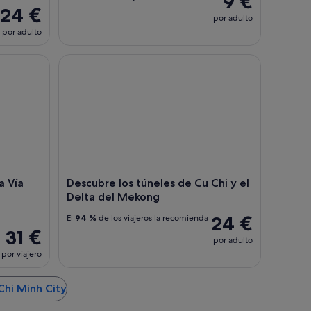
9 €
24 €
por adulto
por adulto
́a rápida en Tan Son Nhat Inlt. Aeropuerto
Descubre los túneles de Cu Chi y el Delta del Me
 Vía
Descubre los túneles de Cu Chi y el
Delta del Mekong
24 €
El
94 %
de los viajeros la recomienda
31 €
por adulto
por viajero
Chi Minh City