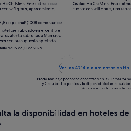
202 €
 Ho Chi Minh. Entre otras cosas,
Ciudad Ho Chi Minh. Entre otras
 con wifi gratis, aparcamiento
por
cuenta con wifi gratis, una terraz
to y un spa completo. Algunos
azotea y desayuno. Algunos asp
noche
os que ...
que ...
del
0
¡Excepcional! (1008 comentarios)
10
 hotel bien ubicado en el centro el
ago
al es atento sobre todo Man creo
al
 vas con presupuesto apretado o
11
r debes buscar otra opcion"
ario del 19 de jul de 2026
ago
Ver los 4714 alojamientos en Ho 
Precio más bajo por noche encontrado en las últimas 24 ho
y 2 adultos. Los precios y la disponibilidad están sujet
términos y condiciones adicion
lta la disponibilidad en hoteles de
eba
e