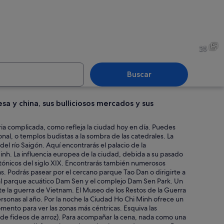
e urbano con rascacielos, un río y un puente.
Una estructura rústica con 
25
Buscar
a y china, sus bulliciosos mercados y sus
 de madera con varias embarcaciones pequeñas amarradas a la orilla de un
Un edificio histórico con ar
ia complicada, como refleja la ciudad hoy en día. Puedes
onal, o templos budistas a la sombra de las catedrales. La
al del río Saigón. Aquí encontrarás el palacio de la
inh. La influencia europea de la ciudad, debida a su pasado
por la noche.
tónicos del siglo XIX. Encontrarás también numerosos
as. Podrás pasear por el cercano parque Tao Dan o dirigirte a
 al parque acuático Dam Sen y el complejo Dam Sen Park. Un
te la guerra de Vietnam. El Museo de los Restos de la Guerra
rsonas al año. Por la noche la Ciudad Ho Chi Minh ofrece un
ento para ver las zonas más céntricas. Esquiva las
opa de fideos de arroz). Para acompañar la cena, nada como una