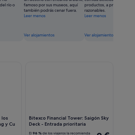
del río o
famoso por sus museos, aquí
productos, a precios muy
también podrás cenar fuera.
razonables.
Leer menos
Leer menos
Ver alojamientos
Ver alojamientos
hi Minh y Saigón
os túneles del delta del Mekong y Cu Chi
Bitexco Financial Tower: Saigón Sky Deck - Entrada
 los
Bitexco Financial Tower: Saigón Sky
ng y Cu
Deck - Entrada prioritaria
El
96 %
de los viajeros la recomienda