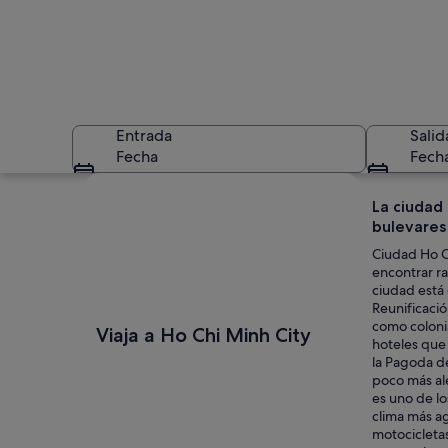
Entrada
Salid
Fecha
Fech
Ver mapa
La ciudad 
bulevares
Ciudad Ho Ch
encontrar ra
ciudad está d
Reunificació
Escena urbana ilumi
como coloni
Viaja a Ho Chi Minh City
hoteles que 
la Pagoda d
poco más ale
es uno de lo
clima más ag
motocicletas