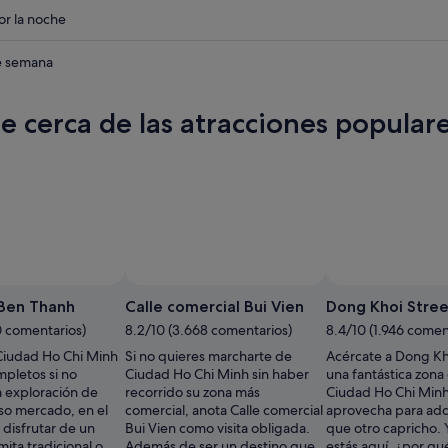
eba
r la noche
eba
de semana
te cerca de las atracciones popular
Ben Thanh
Calle comercial Bui Vien
Dong Khoi Stree
0 comentarios)
8.2/10 (3.668 comentarios)
8.4/10 (1.946 comen
 Ciudad Ho Chi Minh
Si no quieres marcharte de
Acércate a Dong Kh
mpletos si no
Ciudad Ho Chi Minh sin haber
una fantástica zona
a exploración de
recorrido su zona más
Ciudad Ho Chi Minh
oso mercado, en el
comercial, anota Calle comercial
aprovecha para adq
disfrutar de un
Bui Vien como visita obligada.
que otro capricho. 
mita tradicional o
Además de ser un destino que
estás aquí, ¿por qu