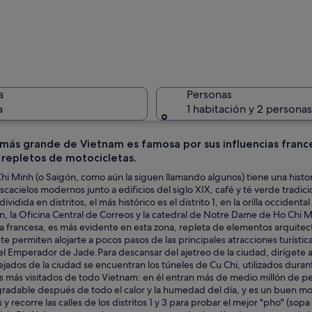
Un paisaj
a
Personas
a
1 habitación y 2 personas
más grande de Vietnam es famosa por sus influencias frances
 repletos de motocicletas.
Un muelle
i Minh (o Saigón, como aún la siguen llamando algunos) tiene una histor
scacielos modernos junto a edificios del siglo XIX, café y té verde tradici
ividida en distritos, el más histórico es el distrito 1, en la orilla occident
n, la Oficina Central de Correos y la catedral de Notre Dame de Ho Chi M
nada con un edificio histórico, rascacielos modernos y una calle concurrida 
a francesa, es más evidente en esta zona, repleta de elementos arquitec
te permiten alojarte a pocos pasos de las principales atracciones turístic
el Emperador de Jade.Para descansar del ajetreo de la ciudad, dirígete
jados de la ciudad se encuentran los túneles de Cu Chi, utilizados duran
s más visitados de todo Vietnam: en él entran más de medio millón de pe
radable después de todo el calor y la humedad del día, y es un buen mom
 y recorre las calles de los distritos 1 y 3 para probar el mejor "pho" (s