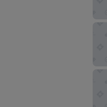
AC Hote
Jewelz B