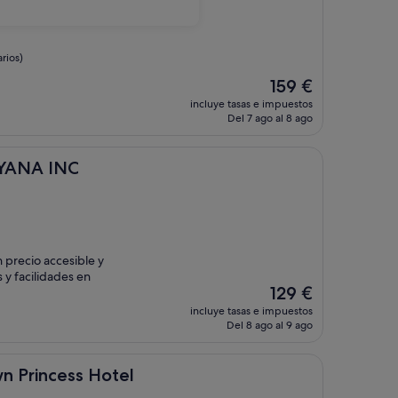
rios)
El
159 €
precio
incluye tasas e impuestos
actual
Del 7 ago al 8 ago
es
de
159 €
C
YANA INC
 precio accesible y
 y facilidades en
El
129 €
precio
incluye tasas e impuestos
actual
Del 8 ago al 9 ago
es
de
129 €
s Hotel
 Princess Hotel