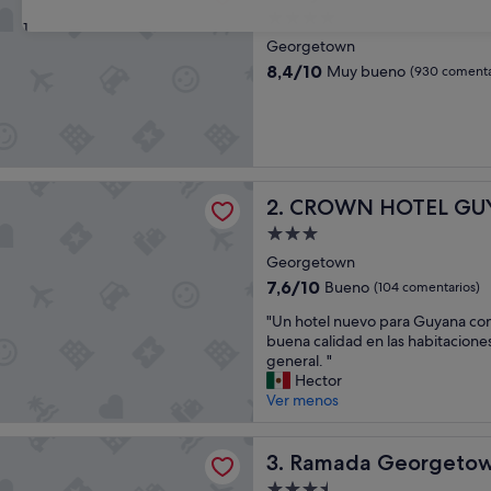
Alojamiento
31
de
Georgetown
4.0 estrellas
8.4
8,4/10
Muy bueno
(930 comenta
sobre
10,
Muy
bueno,
(930 comentarios)
HOTEL GUYANA INC
CROWN HOTEL GUYANA IN
2. CROWN HOTEL GU
Alojamiento
de
Georgetown
3.0 estrellas
7.6
7,6/10
Bueno
(104 comentarios)
sobre
"
"Un hotel nuevo para Guyana con
10,
U
buena calidad en las habitaciones
Bueno,
n
general. "
(104 comentarios)
h
Hector
o
Ver menos
t
e
Georgetown Princess Hotel
l
Ramada Georgetown Princes
3. Ramada Georgetown
n
Alojamiento