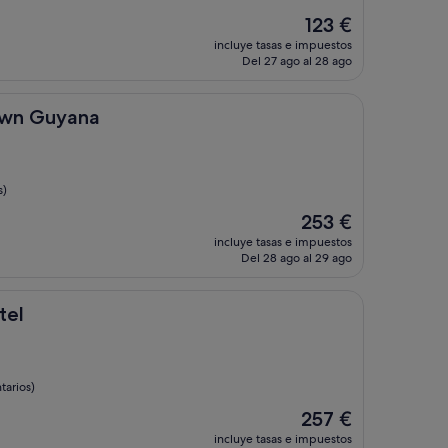
El
123 €
precio
incluye tasas e impuestos
actual
Del 27 ago al 28 ago
es
de
123 €
ana
own Guyana
s)
El
253 €
precio
incluye tasas e impuestos
actual
Del 28 ago al 29 ago
es
de
253 €
tel
tarios)
El
257 €
precio
incluye tasas e impuestos