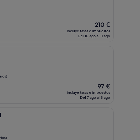
El
210 €
precio
incluye tasas e impuestos
actual
Del 10 ago al 11 ago
es
de
210 €
ios)
El
97 €
precio
incluye tasas e impuestos
actual
Del 7 ago al 8 ago
es
de
97 €
l
ios)