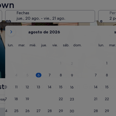
own
 con piscina
Buscar alojamientos para familias
Buscar condominio
Fechas
Per
jue., 20 ago. - vie., 21 ago.
2 p
Tus
agosto de 2026
meses
actuales
son
lunes
martes
miércoles
jueves
viernes
sábado
domingo
lunes
lun.
mar.
mié.
jue.
vie.
sáb.
dom.
lun.
mar.
August
de
2026
1
1
2
y
September
Para familias
Apartamento
3
4
5
6
7
8
7
8
9
de
2026.
tros mejores hoteles en Georget
10
11
12
13
14
15
14
15
16
17
18
19
20
21
22
21
22
sayuno incluido
Hotel
Reserva ahora
23
ternational Hotel
24
25
26
27
28
29
28
29
30
Royal International Hotel
1. Royal International 