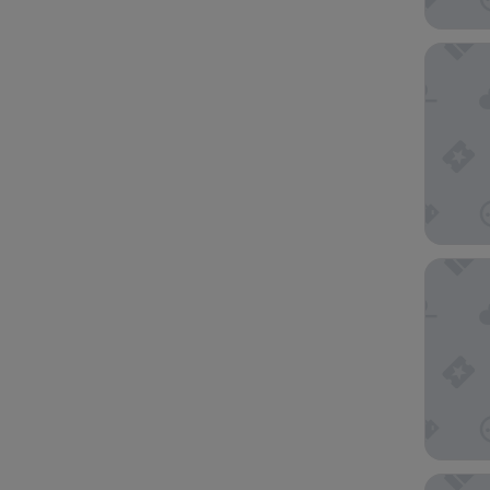
Aiden B
SOMA D
Herdma