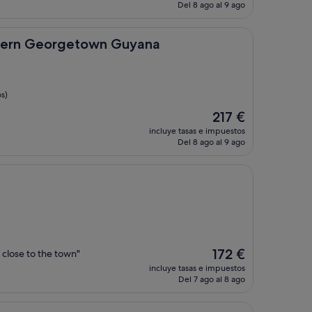
actual
Del 8 ago al 9 ago
es
de
257 €
orgetown Guyana
stern Georgetown Guyana
s)
El
217 €
precio
incluye tasas e impuestos
actual
Del 8 ago al 9 ago
es
de
217 €
El
172 €
n close to the town"
precio
incluye tasas e impuestos
actual
Del 7 ago al 8 ago
es
de