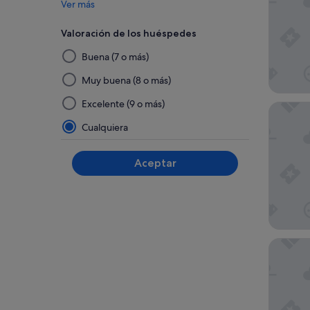
Ver más
Valoración de los huéspedes
Al
Buena (7 o más)
seleccionar
y
Muy buena (8 o más)
aplicar
Excelente (9 o más)
The Bel 
un
filtro
Cualquiera
de
este
Aceptar
grupo,
los
resultados
se
actualizarán
en
Grand C
una
página
nueva