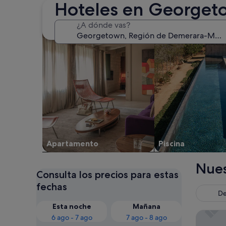
Hoteles en Georget
Buscar apartamentos
Buscar alojamientos
¿A dónde vas?
Apartamento
Piscina
Nues
Consulta los precios para estas
fechas
De
Esta noche
Mañana
Royal In
6 ago - 7 ago
7 ago - 8 ago