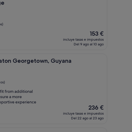
172 €
ge
s)
El
153 €
precio
incluye tasas e impuestos
actual
Del 9 ago al 10 ago
es
de
153 €
eorgetown, Guyana
eraton Georgetown, Guyana
os)
it from additional
nsure a more
pportive experience
El
236 €
precio
incluye tasas e impuestos
actual
Del 22 ago al 23 ago
es
de