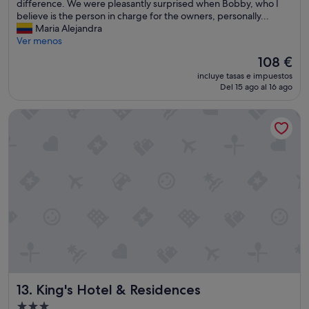
p
s
difference. We were pleasantly surprised when Bobby, who I
o
o
believe is the person in charge for the owners, personally...
r
u
Maria Alejandra
t
r
Ver menos
i
s
El
108 €
v
e
precio
e
incluye tasas e impuestos
c
actual
Del 15 ago al 16 ago
e
o
es
x
n
de
p
King's Hotel & Residences
d
108 €
e
t
r
i
i
m
e
e
n
v
c
i
e
s
f
i
o
t
r
i
c
n
u
g
s
G
t
King's Hotel & Residences
13. King's Hotel & Residences
e
o
o
Alojamiento