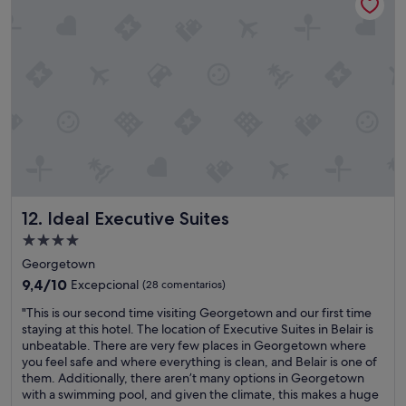
s
s
i
o
n
a
l
,
w
e
l
c
o
Ideal Executive Suites
12. Ideal Executive Suites
m
Alojamiento
i
de
n
Georgetown
g
4.0 estrellas
9.4
9,4/10
Excepcional
(28 comentarios)
,
sobre
a
"
"This is our second time visiting Georgetown and our first time
10,
n
T
staying at this hotel. The location of Executive Suites in Belair is
Excepcional,
d
h
unbeatable. There are very few places in Georgetown where
(28 comentarios)
s
i
you feel safe and where everything is clean, and Belair is one of
u
s
them. Additionally, there aren’t many options in Georgetown
p
i
with a swimming pool, and given the climate, this makes a huge