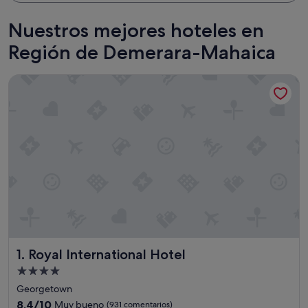
Nuestros mejores hoteles en
Región de Demerara-Mahaica
Royal International Hotel
Royal International Hotel
1. Royal International Hotel
Alojamiento
de
Georgetown
4.0 estrellas
8.4
8,4/10
Muy bueno
(931 comentarios)