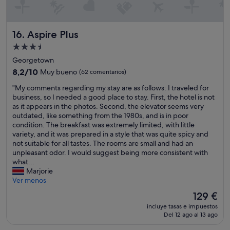
r
i
a
r
l
i
Aspire Plus
16. Aspire Plus
l
s
o
u
Alojamiento
c
n
de
Georgetown
a
b
3.5 estrellas
t
e
8.2
8,2/10
Muy bueno
(62 comentarios)
i
a
sobre
"
"My comments regarding my stay are as follows: I traveled for
o
t
10,
M
business, so I needed a good place to stay. First, the hotel is not
n
a
Muy
y
as it appears in the photos. Second, the elevator seems very
c
b
bueno,
c
outdated, like something from the 1980s, and is in poor
l
l
(62 comentarios)
o
condition. The breakfast was extremely limited, with little
o
e
m
variety, and it was prepared in a style that was quite spicy and
s
.
m
not suitable for all tastes. The rooms are small and had an
e
T
e
unpleasant odor. I would suggest being more consistent with
t
h
n
what...
o
e
t
Marjorie
t
r
s
Ver menos
h
e
r
e
a
El
129 €
e
t
r
precio
incluye tasas e impuestos
g
o
e
actual
Del 12 ago al 13 ago
a
w
v
es
r
n
e