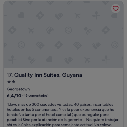
de
Quality Inn Suites, Guyana
d
"
r
129 €
i
y
n
f
g
e
m
w
y
p
s
l
t
a
a
c
y
e
a
s
r
i
e
n
a
G
Quality Inn Suites, Guyana
17. Quality Inn Suites, Guyana
s
e
f
o
Alojamiento
o
r
de
Georgetown
l
g
2.0 estrellas
l
6.4
6,4/10
e
(49 comentarios)
o
sobre
t
"
"Llevo mas de 300 ciudades visitadas, 40 países, incontables
w
10,
o
L
hoteles en los 5 continentes.. Y es la peor experiencia que he
s
(49 comentarios)
w
l
tenidoNo tanto por el hotel como tal ( que es regular pero
:
n
e
pasable) Sino por la atención de la gerente... No quiere trabajar
I
w
v
ahí es la única explicación para semejante actitud No colovo
t
h