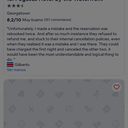
s
d
r
Alojamiento
,
e
y
de
Georgetown
4
d
t
3.5 estrellas
0
8.2
a
8,2/10
Muy bueno
(157 comentarios)
h
p
sobre
g
i
"
"Unfortunately, I made a mistake and the reservation was
a
10,
o
n
U
rebooked twice. And after so much insistence they refused to
í
Muy
o
g
n
refund me, and stuck to their internal cancellation policies, even
s
bueno,
d
i
f
when they realized it was a mistake and I was there. They could
e
(157 comentarios)
p
s
o
have charged the first night and canceled the other two, it
s
l
c
r
would have been the most understandable and logical thing to
,
a
l
t
do. "
i
c
e
u
Gilberto
n
e
a
n
Ver menos
c
t
n
a
o
o
,
t
n
s
Plaza Court Hotel
a
e
t
t
n
l
a
a
d
y
b
y
B
,
l
.
e
I
e
F
l
m
s
i
a
a
h
r
i
d
o
s
r
e
t
t