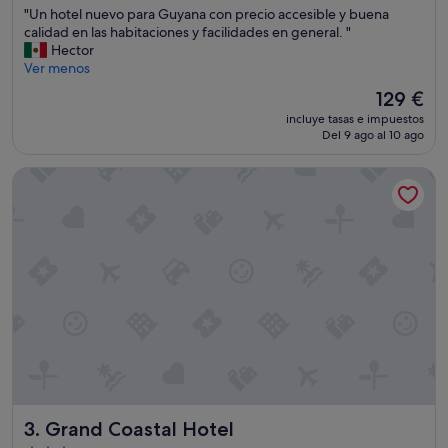
"
"Un hotel nuevo para Guyana con precio accesible y buena
10,
U
calidad en las habitaciones y facilidades en general. "
Bueno,
n
Hector
(104 comentarios)
h
Ver menos
o
El
129 €
t
precio
incluye tasas e impuestos
e
actual
Del 9 ago al 10 ago
l
es
n
de
Grand Coastal Hotel
u
129 €
e
v
o
p
a
r
a
G
u
y
a
n
a
Grand Coastal Hotel
3. Grand Coastal Hotel
c
o