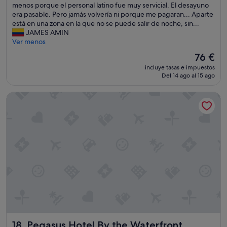
o
menos porque el personal latino fue muy servicial. El desayuno
r
e
m
era pasable. Pero jamás volvería ni porque me pagaran... Aparte
a
r
a
está en una zona en la que no se puede salir de noche, sin...
v
e
s
JAMES AMIN
e
y
d
Ver menos
l
o
e
e
u
El
76 €
3
d
f
precio
incluye tasas e impuestos
0
f
e
actual
Del 14 ago al 15 ago
0
o
e
es
c
r
l
de
Pegasus Hotel By the Waterfront
i
b
s
76 €
u
u
a
d
s
f
a
i
e
d
n
a
e
e
n
s
s
d
v
s
w
i
,
h
s
s
e
i
o
r
t
I
e
a
n
e
d
e
v
Pegasus Hotel By the Waterfront
18. Pegasus Hotel By the Waterfront
a
e
e