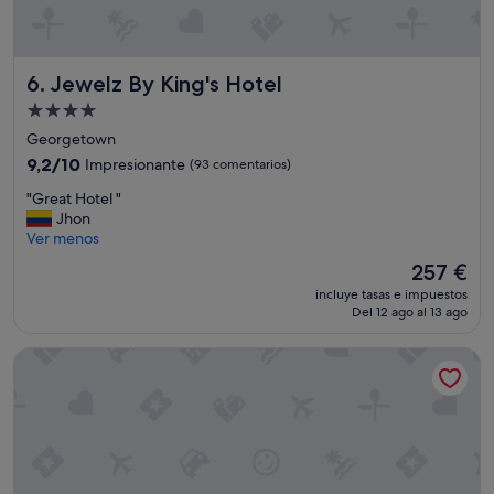
Jewelz By King's Hotel
6. Jewelz By King's Hotel
Alojamiento
de
Georgetown
4.0 estrellas
9.2
9,2/10
Impresionante
(93 comentarios)
sobre
"
"Great Hotel "
10,
G
Jhon
Impresionante,
r
Ver menos
(93 comentarios)
e
El
257 €
a
precio
incluye tasas e impuestos
t
actual
Del 12 ago al 13 ago
H
es
o
de
Guyana Marriott Hotel Georgetown
t
257 €
e
l
"