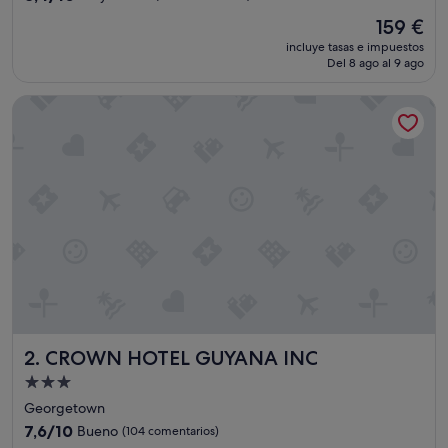
sobre
El
159 €
10,
precio
Muy
incluye tasas e impuestos
actual
Del 8 ago al 9 ago
bueno,
es
(931 comentarios)
de
CROWN HOTEL GUYANA INC
159 €
CROWN HOTEL GUYANA INC
2. CROWN HOTEL GUYANA INC
Alojamiento
de
Georgetown
3.0 estrellas
7.6
7,6/10
Bueno
(104 comentarios)
sobre