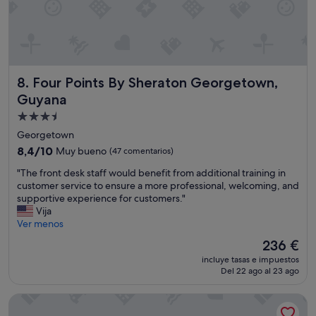
Four Points By Sheraton Georgetown, Guyana
8. Four Points By Sheraton Georgetown,
Guyana
Alojamiento
de
Georgetown
3.5 estrellas
8.4
8,4/10
Muy bueno
(47 comentarios)
sobre
"
"The front desk staff would benefit from additional training in
10,
T
customer service to ensure a more professional, welcoming, and
Muy
h
supportive experience for customers."
bueno,
e
Vija
(47 comentarios)
f
Ver menos
r
El
236 €
o
precio
incluye tasas e impuestos
n
actual
Del 22 ago al 23 ago
t
es
d
de
Courtyard Cheddi Jagan International Airport, Guyana
e
236 €
s