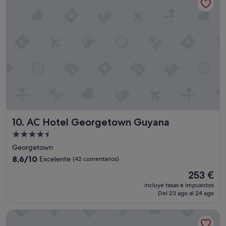
i
t
i
o
n
a
l
t
r
a
i
n
i
AC Hotel Georgetown Guyana
10. AC Hotel Georgetown Guyana
n
g
Alojamiento
i
de
Georgetown
n
4.5 estrellas
8.6
8,6/10
Excelente
(42 comentarios)
c
sobre
u
El
253 €
10,
s
precio
Excelente,
incluye tasas e impuestos
t
actual
Del 23 ago al 24 ago
(42 comentarios)
o
es
m
de
Aiden By Best Western Georgetown Guyana
e
253 €
r