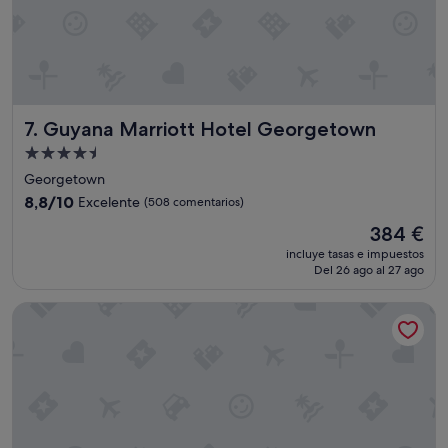
Guyana Marriott Hotel Georgetown
7. Guyana Marriott Hotel Georgetown
Alojamiento
de
Georgetown
4.5 estrellas
8.8
8,8/10
Excelente
(508 comentarios)
sobre
El
384 €
10,
precio
Excelente,
incluye tasas e impuestos
actual
Del 26 ago al 27 ago
(508 comentarios)
es
de
Four Points By Sheraton Georgetown, Guyana
384 €