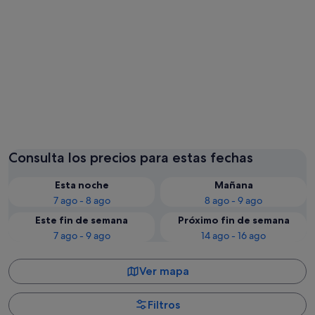
Georgetown
Consulta los precios para estas fechas
Esta noche
Mañana
7 ago - 8 ago
8 ago - 9 ago
Este fin de semana
Próximo fin de semana
7 ago - 9 ago
14 ago - 16 ago
Ver mapa
Filtros