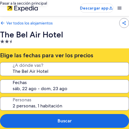
Pasar a la sección principal
Descargar app
Ver todos los alojamientos
The Bel Air Hotel
Alojamiento
de
2.5 estrellas
Elige las fechas para ver los precios
¿A dónde vas?
Fechas
Personas
Buscar