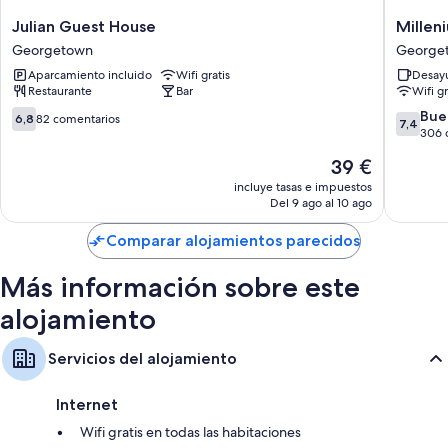
Hervidores eléctricos, servicio de limpieza diario y escritorios
Julian
Milleni
Julian Guest House
Millen
Guest
Manor
Georgetown
George
House
Hotel
Aparcamiento incluido
Wifi gratis
Desayu
Georgetown
George
Restaurante
Bar
Wifi gr
6.8
7.4
Bue
6,8
82 comentarios
7,4
sobre
sobre
306 
10,
10,
El
39 €
82 comentarios
Bueno,
precio
306 com
incluye tasas e impuestos
actual
Del 9 ago al 10 ago
es
de
Comparar alojamientos parecidos
39 €
Más información sobre este
alojamiento
Servicios del alojamiento
Internet
Wifi gratis en todas las habitaciones