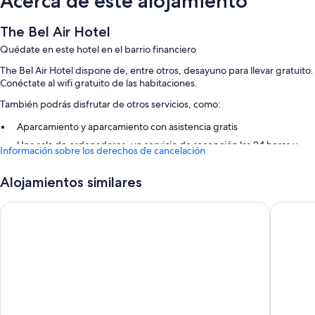
Acerca de este alojamiento
The Bel Air Hotel
Quédate en este hotel en el barrio financiero
The Bel Air Hotel dispone de, entre otros, desayuno para llevar gratuito.
Conéctate al wifi gratuito de las habitaciones.
También podrás disfrutar de otros servicios, como:
Aparcamiento y aparcamiento con asistencia gratis
Una sala de ordenadores, un servicio de recepción las 24 horas y
Información sobre los derechos de cancelación
consigna de equipaje
Alojamientos similares
Características de la habitación
Todas las habitaciones en The Bel Air Hotel brindan características que
Julian Guest House
Milleniu
incluyen sábanas de alta calidad y aire acondicionado, además de
comodidades como wifi gratis y cajas fuertes.
Además, otros de los servicios que encontrarás incluyen:
Secadores de pelo y champú
Televisiones inteligentes de 50 pulgadas con Netflix y servicios de
streaming