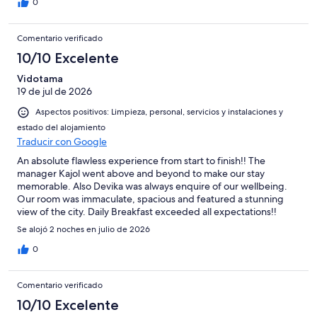
0
Comentario verificado
10/10 Excelente
Vidotama
19 de jul de 2026
Aspectos positivos: Limpieza, personal, servicios y instalaciones y
estado del alojamiento
Traducir con Google
An absolute flawless experience from start to finish!! The
manager Kajol went above and beyond to make our stay
memorable. Also Devika was always enquire of our wellbeing.
Our room was immaculate, spacious and featured a stunning
view of the city. Daily Breakfast exceeded all expectations!!
Highly recommend this hotel for anyone looking for exceptional
Se alojó 2 noches en julio de 2026
hospitality in a prime location.
0
Comentario verificado
10/10 Excelente