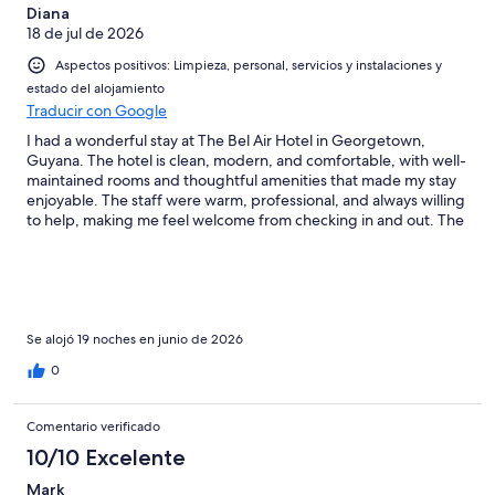
Diana
18 de jul de 2026
Aspectos positivos: Limpieza, personal, servicios y instalaciones y
estado del alojamiento
Traducir con Google
I had a wonderful stay at The Bel Air Hotel in Georgetown,
Guyana. The hotel is clean, modern, and comfortable, with well-
maintained rooms and thoughtful amenities that made my stay
enjoyable. The staff were warm, professional, and always willing
to help, making me feel welcome from checking in and out. The
location is convenient for getting around Georgetown, and the
peaceful atmosphere made it easy to relax after a busy day. I
also appreciated the attention to cleanliness and the overall
value for the price. I would definitely recommend The Bel Air
Hotel to anyone visiting Guyana for business or leisure. I look
forward to staying there again.
Se alojó 19 noches en junio de 2026
0
Comentario verificado
10/10 Excelente
Mark