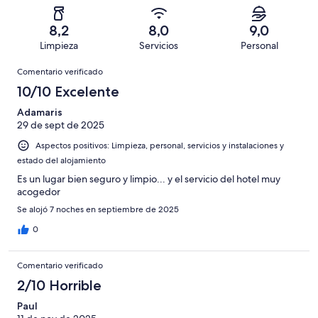
una
de
de
con
total
puntuación
254
un
una
de
8,2
8,0
9,0
de
con
total
puntuación
254
Limpieza
Servicios
Personal
10
una
de
de
con
Comentarios
-
puntuación
254
8
Comentario verificado
una
Excelente
de
con
-
puntuación
10/10 Excelente
6
una
Bueno
de
-
puntuación
Adamaris
4
Normal
29 de sept de 2025
de
-
2
Aspectos positivos: Limpieza, personal, servicios y instalaciones y
Mediocre
-
estado del alojamiento
Horrible
Es un lugar bien seguro y limpio... y el servicio del hotel muy
acogedor
Se alojó 7 noches en septiembre de 2025
0
Comentario verificado
2/10 Horrible
Paul