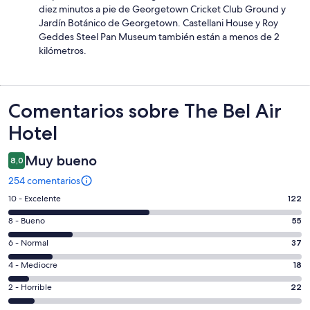
diez minutos a pie de Georgetown Cricket Club Ground y
Jardín Botánico de Georgetown. Castellani House y Roy
Geddes Steel Pan Museum también están a menos de 2
kilómetros.
Comentarios
Comentarios sobre The Bel Air
Hotel
Muy bueno
8,0
254 comentarios
122
10 - Excelente
122
comentarios
55
8 - Bueno
55
de
comentarios
un
37
6 - Normal
37
de
total
comentarios
un
18
4 - Mediocre
18
de
de
total
comentarios
254
un
22
2 - Horrible
22
de
de
con
total
comentarios
254
un