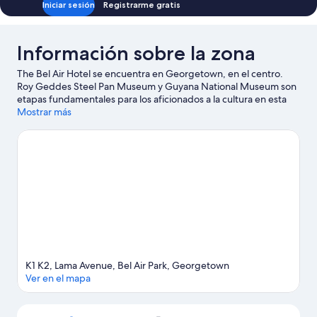
Iniciar sesión
Registrarme gratis
Información sobre la zona
The Bel Air Hotel se encuentra en Georgetown, en el centro.
Roy Geddes Steel Pan Museum y Guyana National Museum son
etapas fundamentales para los aficionados a la cultura en esta
región, donde también puedes acercarte a lugares
Mostrar más
emblemáticos como Georgetown Cricket Club Ground y
Castellani House. ¿Te apetece disfrutar de un evento especial?
Puedes consultar el calendario de Campo de críquet Providence
o Leonora Stadium West Demerara.
Ver guía de viaje de
Georgetown
K1 K2, Lama Avenue, Bel Air Park, Georgetown
Ver en el mapa
Mapa