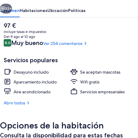
Hotel
erior
Siguiente
32+
Resumen
Habitaciones
Ubicación
Políticas
El
97 €
precio
incluye tasas e impuestos
actual
Del 9 ago al 10 ago
es
Comentarios
Muy bueno
8,0
Ver 254 comentarios
8,0 de 10
de
97 €
Servicios populares
Desayuno incluido
Se aceptan mascotas
Recepción
Aparcamiento incluido
Wifi gratis
Aire acondicionado
Servicios empresariales
Abrir todos
Opciones de la habitación
Consulta la disponibilidad para estas fechas