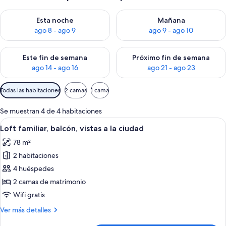
Consulta la disponibilidad para esta noche, ago 8 - ago 9
Consulta la disponibilidad pa
Esta noche
Mañana
ago 8 - ago 9
ago 9 - ago 10
Consulta la disponibilidad para este fin de semana, ago 14 - a
Consulta la disponibilidad par
Este fin de semana
Próximo fin de semana
ago 14 - ago 16
ago 21 - ago 23
Filtros
Todas las habitaciones
2 camas
1 cama
disponibles
para
Se muestran 4 de 4 habitaciones
las
Abrir
Un dormitorio con literas, un sofá in
12
Loft familiar, balcón, vistas a la ciudad
habitaciones
todas
78 m²
las
2 habitaciones
fotos
de
4 huéspedes
Loft
2 camas de matrimonio
familiar,
Wifi gratis
balcón,
Más
Ver más detalles
vistas
detalles