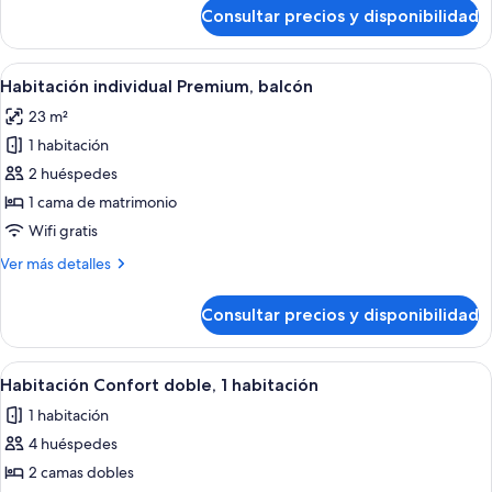
a
de
Consultar precios y disponibilidad
Loft
la
familiar,
ciudad
balcón,
Abrir
Un dormitorio con una cama, una ventan
8
vistas
Habitación individual Premium, balcón
todas
a
23 m²
la
las
ciudad
1 habitación
fotos
de
2 huéspedes
Habitación
1 cama de matrimonio
individual
Wifi gratis
Premium,
Más
Ver más detalles
balcón
detalles
de
Consultar precios y disponibilidad
Habitación
individual
Premium,
Abrir
Habitación de hotel con dos camas, un
6
balcón
Habitación Confort doble, 1 habitación
todas
1 habitación
las
4 huéspedes
fotos
de
2 camas dobles