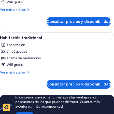
Habitación
Wifi gratis
Confort
Más
Ver más detalles
doble,
detalles
1
de
Consultar precios y disponibilidad
Habitación
habitación
Confort
doble,
Abrir
Una pequeña cocina equipada con refri
4
1
Habitación tradicional
todas
habitación
1 habitación
las
2 huéspedes
fotos
de
1 cama de matrimonio
Habitación
Wifi gratis
tradicional
Más
Ver más detalles
detalles
de
Consultar precios y disponibilidad
Habitación
tradicional
Inicia sesión para echar un vistazo a las ventajas y los
descuentos de los que puedes disfrutar. Cuantas más
aventuras, ¡más recompensas!