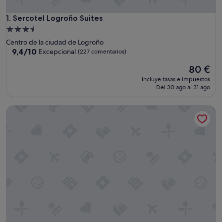
Sercotel Logroño Suites
1. Sercotel Logroño Suites
Alojamiento
de
Centro de la ciudad de Logroño
3.5 estrellas
9.4
9,4/10
Excepcional
(227 comentarios)
sobre
El
80 €
10,
precio
Excepcional,
incluye tasas e impuestos
actual
(227 comentarios)
Del 30 ago al 31 ago
es
de
APARTAMENTOS CONGRESO PARKING GRATUITO
80 €