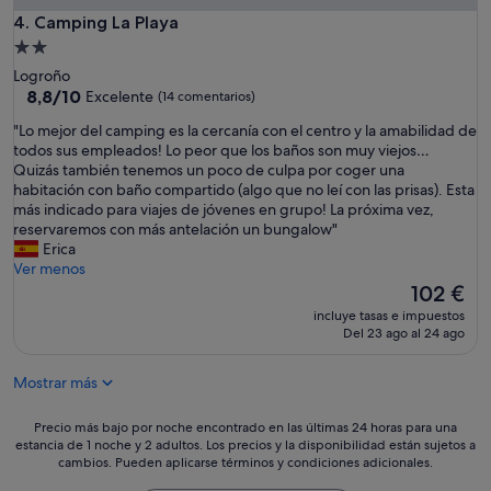
o
Camping La Playa
4. Camping La Playa
t
Alojamiento
o
de
Logroño
d
2.0 estrellas
8.8
8,8/10
Excelente
(14 comentarios)
o
sobre
e
"
"Lo mejor del camping es la cercanía con el centro y la amabilidad de
10,
s
L
todos sus empleados! Lo peor que los baños son muy viejos…
Excelente,
p
o
Quizás también tenemos un poco de culpa por coger una
(14 comentarios)
e
m
habitación con baño compartido (algo que no leí con las prisas). Esta
c
e
más indicado para viajes de jóvenes en grupo! La próxima vez,
t
j
reservaremos con más antelación un bungalow"
a
o
Erica
c
r
Ver menos
u
d
El
102 €
l
e
precio
a
incluye tasas e impuestos
l
actual
Del 23 ago al 24 ago
r
c
es
!
a
de
"
Mostrar más
m
102 €
p
i
Precio
Precio más bajo por noche encontrado en las últimas 24 horas para una
n
estancia de 1 noche y 2 adultos. Los precios y la disponibilidad están sujetos a
más
cambios. Pueden aplicarse términos y condiciones adicionales.
g
bajo
e
por