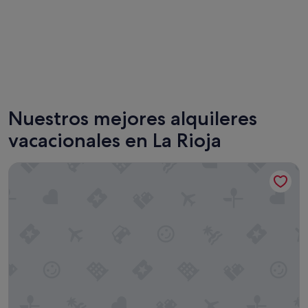
Calahorra
Casalarr
Nuestros mejores alquileres
vacacionales en La Rioja
Sercotel Logroño Suites