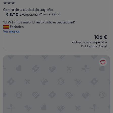
Alojamiento
de
Centro de la ciudad de Logroño
3.0 estrellas
9.8
9,8/10
Excepcional
(7 comentarios)
sobre
"
"El WiFi muy malo! El resto todo espectacular!"
10,
E
Federico
Excepcional,
l
Ver menos
(7 comentarios)
W
El
106 €
i
precio
incluye tasas e impuestos
F
actual
Del 1 sept al 2 sept
i
es
m
de
Camping La Playa
u
106 €
y
m
a
l
o
!
E
l
r
e
s
t