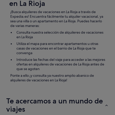
en La Rioja
m
u
¡Busca alquileres de vacaciones en La Rioja a través de
y
Expedia.es! Encuentra fácilmente tu alquiler vacacional, ya
v
sea una villa o un apartamento en La Rioja. Puedes hacerlo
i
de varias maneras:
e
j
Consulta nuestra selección de alquileres de vacaciones
o
en La Rioja
s
Utiliza el mapa para encontrar apartamentos u otras
…
casas de vacaciones en el barrio de La Rioja que te
Q
convenga
u
Introduce las fechas del viaje para acceder a las mejores
i
ofertas en alquileres de vacaciones de La Rioja antes de
z
que se agoten
á
s
Ponte a ello ¡y consulta ya nuestro amplio abanico de
t
alquileres de vacaciones en La Rioja!
a
m
b
i
Te acercamos a un mundo de
é
n
viajes
t