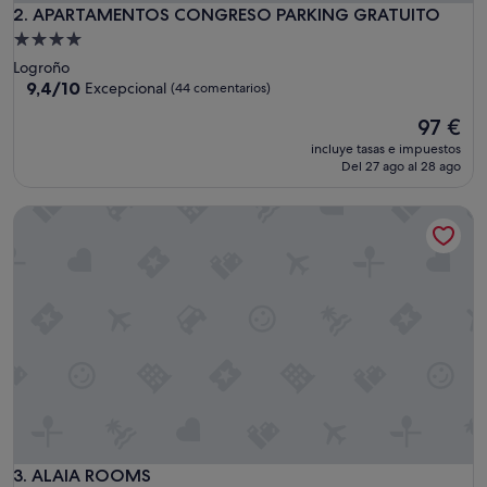
APARTAMENTOS CONGRESO PARKING GRATUITO
2. APARTAMENTOS CONGRESO PARKING GRATUITO
Alojamiento
de
Logroño
4.0 estrellas
9.4
9,4/10
Excepcional
(44 comentarios)
sobre
El
97 €
10,
precio
Excepcional,
incluye tasas e impuestos
actual
(44 comentarios)
Del 27 ago al 28 ago
es
de
ALAIA ROOMS
97 €
ALAIA ROOMS
3. ALAIA ROOMS