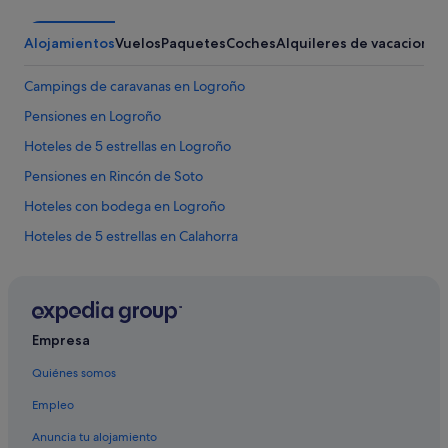
e
n
e
Alojamientos
Vuelos
Paquetes
Coches
Alquileres de vacaciones
m
o
Campings de caravanas en Logroño
s
u
Pensiones en Logroño
n
p
Hoteles de 5 estrellas en Logroño
o
Pensiones en Rincón de Soto
c
o
Hoteles con bodega en Logroño
d
e
Hoteles de 5 estrellas en Calahorra
c
Hoteles con spa en Ezcaray
u
l
Hoteles de 5 estrellas en Haro
p
a
Pensiones en Calahorra
Empresa
p
Hoteles baratos en Logroño
o
Quiénes somos
r
Hoteles románticos en Logroño
c
Empleo
o
Apartoteles en Logroño
g
Anuncia tu alojamiento
Pensiones en Haro