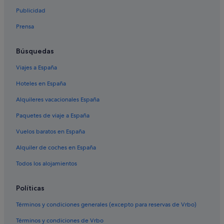
e
r
Publicidad
Nh Hotels en Haro
u
Prensa
n
Calahorra hoteles
a
Hoteles de 3 estrellas en Logroño
h
Búsquedas
a
Hoteles con spa en Haro
b
Viajes a España
i
Campings de caravanas en Ezcaray
t
Hoteles en España
Hoteles con bodega en Haro
a
Alquileres vacacionales España
c
Logroño hoteles
i
Paquetes de viaje a España
ó
Haro hoteles
n
Vuelos baratos en España
Paradores hoteles en Haro
c
o
Alquiler de coches en España
Paradores hoteles en Nájera
n
b
Paradores hoteles en Ezcaray
Todos los alojamientos
a
Arnedo hoteles
ñ
Políticas
o
Ezcaray hoteles
c
Términos y condiciones generales (excepto para reservas de Vrbo)
o
m
Términos y condiciones de Vrbo