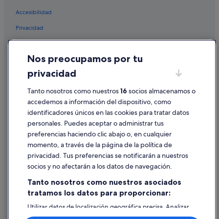
p
a
Accesibilidad
r
Privacidad
t
i
Cookies
d
o
Nos preocupamos por tu
Condiciones de uso
(
privacidad
a
Información legal/contacto
l
g
Tanto nosotros como nuestros
16
socios almacenamos o
Pautas sobre el contenido y cómo denunciar contenido
o
accedemos a información del dispositivo, como
q
identificadores únicos en las cookies para tratar datos
Ayuda
u
personales. Puedes aceptar o administrar tus
e
Ayuda
preferencias haciendo clic abajo o, en cualquier
n
o
momento, a través de la página de la política de
Cancelar un vuelo
l
privacidad. Tus preferencias se notificarán a nuestros
e
Cancelar una reserva de hotel o de un alquiler vacacional
socios y no afectarán a los datos de navegación.
í
Plazos de reembolso
c
Tanto nosotros como nuestros asociados
o
tratamos los datos para proporcionar:
Utilizar un cupón de Expedia
n
l
Utilizar datos de localización geográfica precisa. Analizar
Documentos para viajes internacionales
a
activamente las características del dispositivo para su