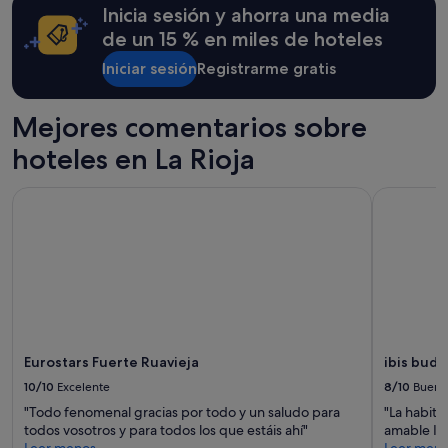
Inicia sesión y ahorra una media
a
y
m
condiciones
de un 15 % en miles de hoteles
a
adicionales.
b
Iniciar sesión
Registrarme gratis
i
l
Mejores comentarios sobre
i
d
hoteles en La Rioja
a
d
d
Eurostars Fuerte Ruavieja
ibis budg
e
t
o
d
o
s
s
u
s
Eurostars Fuerte Ruavieja
ibis bud
e
10/10
Excelente
8/10
Bueno
m
p
"Todo fenomenal gracias por todo y un saludo para
"La habita
l
todos vosotros y para todos los que estáis ahí"
amable I a
e