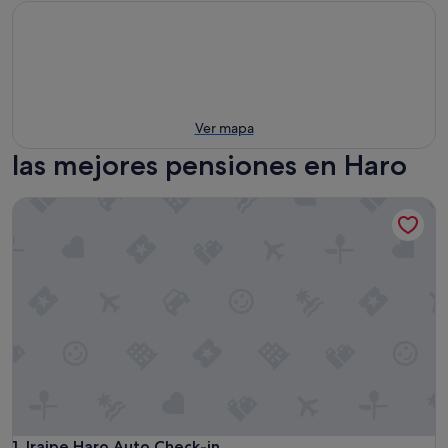
Ver mapa
las mejores pensiones en Haro
Iraipe Haro Auto Check-in
Iraipe Haro Auto Check-in
1. Iraipe Haro Auto Check-in