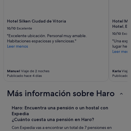
s
aplicarse
o
términos
n
y
a
condiciones
Hotel Silken Ciudad de Vitoria
Hotel Mar
s
adicionales.
Hotel, El
,
10/10
Excelente
l
10/10
Excel
"Excelente ubicación. Personal muy amable.
a
Habitaciones espaciosas y silenciosas."
"Una exper
v
Leer menos
lugar he
e
Leer men
n
t
a
n
Manuel
Viaje de 2 noches
Karla
Viaje 
a
Publicado hace 4 días
Publicado 
d
a
b
Más información sobre Haro
a
v
e
Haro: Encuentra una pensión o un hostal con
n
Expedia
t
¿Cuánto cuesta una pensión en Haro?
a
n
Con Expedia vas a encontrar un total de 7 pensiones en