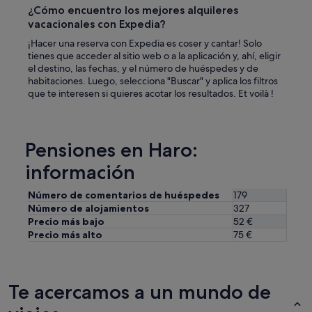
o
¿Cómo encuentro los mejores alquileres
s
vacacionales con Expedia?
e
v
¡Hacer una reserva con Expedia es coser y cantar! Solo
e
tienes que acceder al sitio web o a la aplicación y, ahí, eligir
í
el destino, las fechas, y el número de huéspedes y de
a
habitaciones. Luego, selecciona "Buscar" y aplica los filtros
n
que te interesen si quieres acotar los resultados. Et voilà !
i
e
l
c
Pensiones en Haro:
u
e
información
l
"
Número de comentarios de huéspedes
179
Número de alojamientos
327
Precio más bajo
52 €
Precio más alto
75 €
Te acercamos a un mundo de