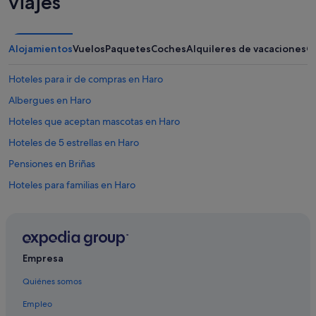
viajes
Alojamientos
Vuelos
Paquetes
Coches
Alquileres de vacaciones
O
Hoteles para ir de compras en Haro
Albergues en Haro
Hoteles que aceptan mascotas en Haro
Hoteles de 5 estrellas en Haro
Pensiones en Briñas
Hoteles para familias en Haro
Paradores hoteles en Haro
Villas en Haro
Apartamentos en Briñas
Empresa
Rusticae hoteles en Haro
Quiénes somos
Hoteles LGTBQIA en Haro
Empleo
Hoteles de 4 estrellas en Haro