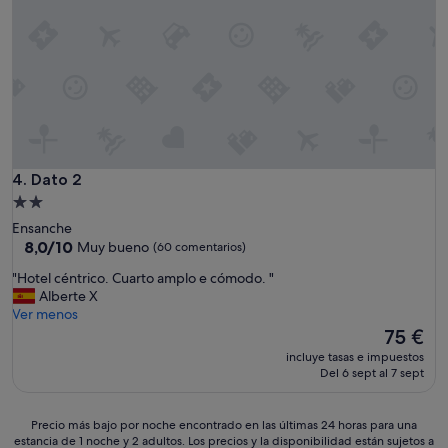
l
o
u
o
p
e
j
a
n
a
r
o
m
a
s
i
c
t
e
a
o
n
l
c
t
e
o
o
n
,
Dato 2
4. Dato 2
y
t
1
a
Alojamiento
a
2
l
de
r
Ensanche
4
a
2.0 estrellas
8.0
a
8,0/10
Muy bueno
(60 comentarios)
,
s
sobre
g
m
f
"
"Hotel céntrico. Cuarto amplo e cómodo. "
10,
u
u
o
H
Alberte X
Muy
a
y
t
o
Ver menos
bueno,
p
p
o
t
El
75 €
(60 comentarios)
o
e
s
e
precio
r
q
incluye tasas e impuestos
p
l
actual
l
Del 6 sept al 7 sept
u
u
c
es
o
e
b
é
de
m
ñ
l
n
75 €
Precio
e
Precio más bajo por noche encontrado en las últimas 24 horas para una
a
i
t
estancia de 1 noche y 2 adultos. Los precios y la disponibilidad están sujetos a
más
n
,