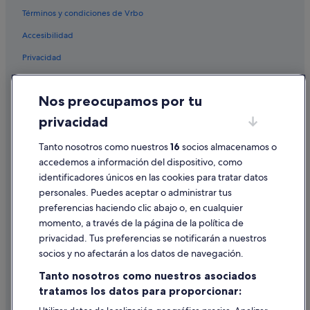
Términos y condiciones de Vrbo
Apartamentos en Haro
Accesibilidad
B&B en Haro
Privacidad
Casas rurales en Gimileo
Centros vacacionales en Ollauri
Cookies
Nos preocupamos por tu
Campings de caravanas en Haro
Condiciones de uso
privacidad
Zenit hoteles en Haro
Información legal/contacto
Apartamentos en Casalarreina
Tanto nosotros como nuestros
16
socios almacenamos o
Pautas sobre el contenido y cómo denunciar contenido
accedemos a información del dispositivo, como
Hoteles cerca de Bodegas Bilbaínas
identificadores únicos en las cookies para tratar datos
Ayuda
Hoteles de aventura en Haro
personales. Puedes aceptar o administrar tus
Ayuda
Hoteles baratos en Haro
preferencias haciendo clic abajo o, en cualquier
momento, a través de la página de la política de
Gimileo hoteles
Cancelar un vuelo
privacidad. Tus preferencias se notificarán a nuestros
Silken hoteles en Haro
Cancelar una reserva de hotel o de un alquiler vacacional
socios y no afectarán a los datos de navegación.
Chalets en Briñas
Plazos de reembolso
Tanto nosotros como nuestros asociados
Hoteles de lujo en Haro
tratamos los datos para proporcionar:
Utilizar un cupón de Expedia
Hoteles cerca de Bodegas Muga