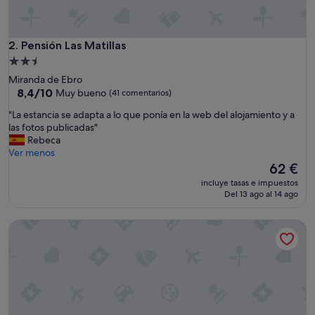
t
r
a
r
Pensión Las Matillas
2. Pensión Las Matillas
p
Alojamiento
e
de
Miranda de Ebro
r
2.5 estrellas
8.4
8,4/10
Muy bueno
(41 comentarios)
o
sobre
l
"
"La estancia se adapta a lo que ponía en la web del alojamiento y a
10,
e
L
las fotos publicadas"
Muy
s
a
Rebeca
bueno,
f
e
Ver menos
(41 comentarios)
a
s
El
62 €
l
t
precio
t
incluye tasas e impuestos
a
actual
Del 13 ago al 14 ago
a
n
es
t
c
de
e
Room Concept Hostel
i
62 €
n
a
e
s
r
e
c
a
a
d
f
a
e