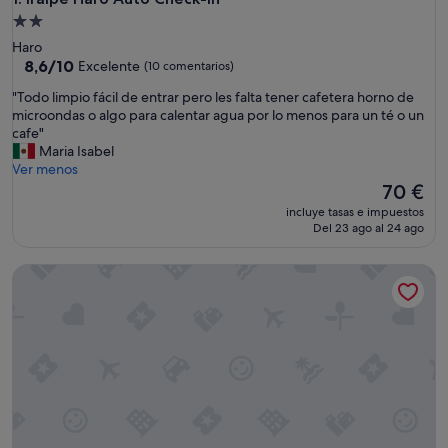
Alojamiento
de
Haro
2.0 estrellas
8.6
8,6/10
Excelente
(10 comentarios)
sobre
"
"Todo limpio fácil de entrar pero les falta tener cafetera horno de
10,
T
microondas o algo para calentar agua por lo menos para un té o un
Excelente,
o
cafe"
(10 comentarios)
d
Maria Isabel
o
Ver menos
l
El
70 €
i
precio
incluye tasas e impuestos
m
actual
Del 23 ago al 24 ago
p
es
i
de
Pensión Las Matillas
o
70 €
f
á
c
i
l
d
e
e
n