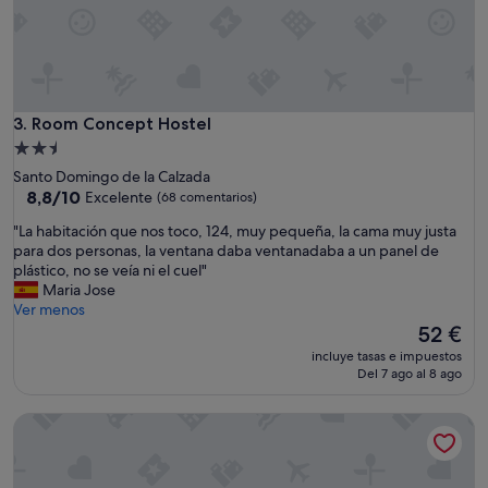
p
t
t
e
a
r
a
a
l
h
o
o
q
Room Concept Hostel
3. Room Concept Hostel
r
u
n
Alojamiento
e
o
de
Santo Domingo de la Calzada
p
d
2.5 estrellas
8.8
8,8/10
Excelente
(68 comentarios)
o
e
sobre
n
m
"
"La habitación que nos toco, 124, muy pequeña, la cama muy justa
10,
í
i
L
para dos personas, la ventana daba ventanadaba a un panel de
Excelente,
a
c
a
plástico, no se veía ni el cuel"
(68 comentarios)
e
r
h
Maria Jose
n
o
a
Ver menos
l
o
b
El
52 €
a
n
i
precio
w
incluye tasas e impuestos
d
t
actual
Del 7 ago al 8 ago
e
a
a
es
b
s
c
de
d
Dato 2
o
i
52 €
e
a
ó
l
l
n
a
g
q