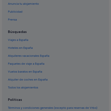
Anuncia tu alojamiento
Casas rurales en Ollauri
Publicidad
Campings de caravanas en Ollauri
Prensa
Hoteles para bodas en Haro
Casas de campo en Haro
Búsquedas
Hoteles con piscina en Haro
Viajes a España
Hoteles con spa en Briñas
Hoteles en España
Hoteles románticos en Haro
Alquileres vacacionales España
Casas de campo en Briñas
Paquetes de viaje a España
Villas en Casalarreina
Vuelos baratos en España
Hoteles con spa en Haro
Alquiler de coches en España
Apartoteles en Haro
Hoteles cerca de Museo del Vino
Todos los alojamientos
Villas en Briñas
Políticas
Villas en Ollauri
Términos y condiciones generales (excepto para reservas de Vrbo)
Condominios en Haro