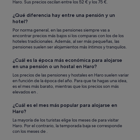
a
Haro. Sus precios oscilan entre los 52 € y los 75 €.
d
a
¿Qué diferencia hay entre una pensión y un
b
hotel?
a
a
Por norma general, en las pensiones siempre vas a
u
encontrar precios más bajos si los comparas con los de los
n
hoteles tradicionales. Además, al ser más pequeñas, las
p
pensiones suelen ser alojamientos más íntimos y tranquilos.
a
n
¿Cuál es la época más económica para alojarse
e
en una pensión o un hostal en Haro?
l
d
Los precios de las pensiones y hostales en Haro suelen variar
e
en función de la época del año. Para que te hagas una idea,
p
es el mes más barato, mientras que los precios son más
l
elevados en .
á
s
¿Cuál es el mes más popular para alojarse en
t
Haro?
i
c
La mayoría de los turistas elige los meses de para visitar
o
Haro. Por el contrario, la temporada baja se corresponde
,
con los meses de .
n