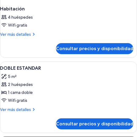
Habitación
4 huéspedes
Wifi gratis
Más
Ver más detalles
detalles
de
Consultar precios y disponibilidad
Habitación
Abrir
Minibar, caja fuerte, escritorio y wifi gr
7
DOBLE ESTANDAR
todas
5 m²
las
2 huéspedes
fotos
de
1 cama doble
DOBLE
Wifi gratis
ESTANDAR
Más
Ver más detalles
detalles
de
Consultar precios y disponibilidad
DOBLE
ESTANDAR