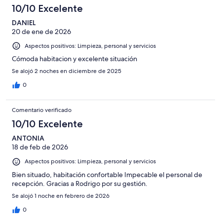
Excelente
de
con
-
puntuación
10/10 Excelente
6
una
Bueno
de
-
puntuación
DANIEL
4
Normal
20 de ene de 2026
de
-
2
Aspectos positivos: Limpieza, personal y servicios
Mediocre
-
Cómoda habitacion y excelente situación
Horrible
Se alojó 2 noches en diciembre de 2025
0
Comentario verificado
10/10 Excelente
ANTONIA
18 de feb de 2026
Aspectos positivos: Limpieza, personal y servicios
Bien situado, habitación confortable Impecable el personal de
recepción. Gracias a Rodrigo por su gestión.
Se alojó 1 noche en febrero de 2026
0