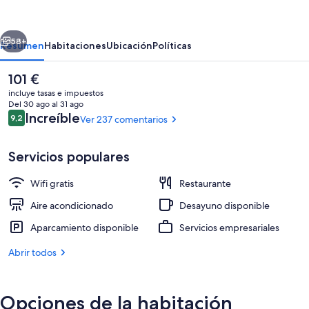
Santo
Domingo
erior
Siguiente
de
58+
Resumen
Habitaciones
Ubicación
Políticas
la
El
101 €
Calzada
precio
incluye tasas e impuestos
actual
Del 30 ago al 31 ago
es
Comentarios
Increíble
9,2
Ver 237 comentarios
9,2 de 10
de
101 €
Servicios populares
Wifi gratis
Restaurante
Sala para eventos
Aire acondicionado
Desayuno disponible
Aparcamiento disponible
Servicios empresariales
Abrir todos
Opciones de la habitación