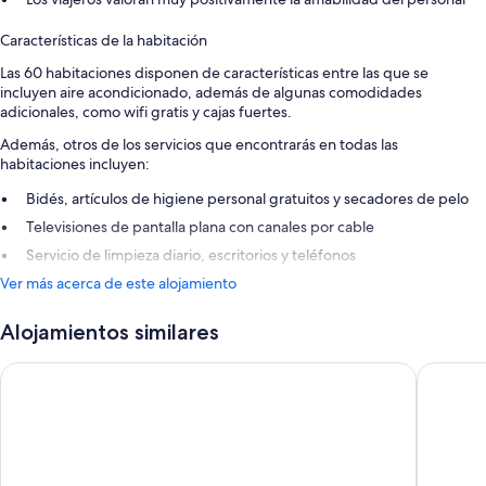
Características de la habitación
Las 60 habitaciones disponen de características entre las que se
incluyen aire acondicionado, además de algunas comodidades
adicionales, como wifi gratis y cajas fuertes.
Además, otros de los servicios que encontrarás en todas las
habitaciones incluyen:
Bidés, artículos de higiene personal gratuitos y secadores de pelo
Televisiones de pantalla plana con canales por cable
Servicio de limpieza diario, escritorios y teléfonos
Ver más acerca de este alojamiento
Alojamientos similares
Parador de Santo Domingo Bernardo de Fresneda
Room Co