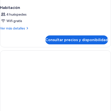
Habitación
4 huéspedes
Wifi gratis
Más
Ver más detalles
detalles
de
Consultar precios y disponibilidad
Habitación