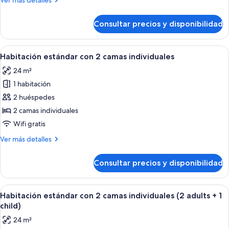
Ver más detalles
2
detalles
camas
de
Consultar precios y disponibilidad
Habitación
individuales
estándar
(3
con
Abrir
Una habitación de hotel con dos camas
adults)
7
2
Habitación estándar con 2 camas individuales
todas
camas
24 m²
individuales
las
(3
1 habitación
fotos
adults)
de
2 huéspedes
Habitación
2 camas individuales
estándar
Wifi gratis
con
Más
Ver más detalles
2
detalles
camas
de
Consultar precios y disponibilidad
Habitación
individuales
estándar
con
Abrir
Una habitación de hotel con cama, sof
7
2
Habitación estándar con 2 camas individuales (2 adults + 1
todas
camas
child)
individuales
las
24 m²
fotos