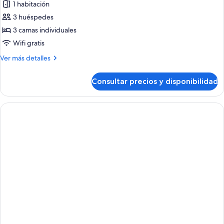
1 habitación
de
3 huéspedes
Habitación
estándar
3 camas individuales
con
Wifi gratis
2
Más
Ver más detalles
camas
detalles
individuales
de
Consultar precios y disponibilidad
Habitación
(2
estándar
adults
con
+
2
camas
1
individuales
child)
(2
adults
+
1
child)