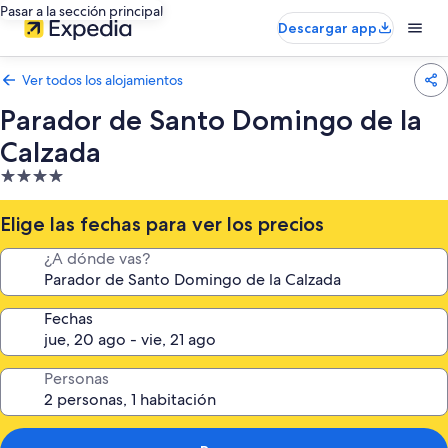
Pasar a la sección principal
Descargar app
Ver todos los alojamientos
Parador de Santo Domingo de la
Calzada
Alojamiento
de
4.0 estrellas
Elige las fechas para ver los precios
¿A dónde vas?
Fechas
Personas