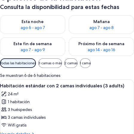
Consulta la disponibilidad para estas fechas
Consulta la disponibilidad para esta noche, ago 6 - ago 7
Consulta la disponibilidad pa
Esta noche
Mañana
ago 6 - ago 7
ago 7 - ago 8
Consulta la disponibilidad para este fin de semana, ago 7 - ag
Consulta la disponibilidad par
Este fin de semana
Próximo fin de semana
ago 7 - ago 9
ago 14 - ago 16
Filtros
Todas las habitaciones
3 camas o más
2 camas
1 cama
disponibles
para
Se muestran 6 de 6 habitaciones
las
Abrir
Minibar, caja fuerte, escritorio y wifi gr
8
Habitación estándar con 2 camas individuales (3 adults)
habitaciones
todas
24 m²
las
1 habitación
fotos
de
3 huéspedes
Habitación
3 camas individuales
estándar
Wifi gratis
con
Más