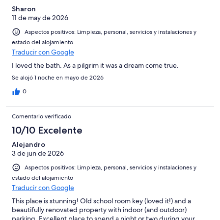
bañeras con platos duchas, más cómodos y menos peligrosos…
Sharon
Todo esto no le quita encanto al Parador solo disminuye el valor
11 de may de 2026
del lugar.
Aspectos positivos: Limpieza, personal, servicios y instalaciones y
estado del alojamiento
Traducir con Google
I loved the bath. As a pilgrim it was a dream come true.
Se alojó 1 noche en mayo de 2026
0
Comentario verificado
10/10 Excelente
Alejandro
3 de jun de 2026
Aspectos positivos: Limpieza, personal, servicios y instalaciones y
estado del alojamiento
Traducir con Google
This place is stunning! Old school room key (loved it!) and a
beautifully renovated property with indoor (and outdoor)
parking. Excellent place to spend a night or two during your