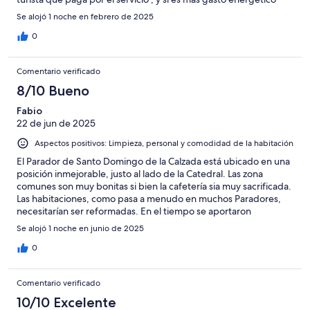
cobrenlo y que cada cual acepte o no Son personas muy
Se alojó 1 noche en febrero de 2025
amables
0
Comentario verificado
8/10 Bueno
Fabio
22 de jun de 2025
Aspectos positivos: Limpieza, personal y comodidad de la habitación
El Parador de Santo Domingo de la Calzada está ubicado en una
posición inmejorable, justo al lado de la Catedral. Las zona
comunes son muy bonitas si bien la cafetería sia muy sacrificada.
Las habitaciones, como pasa a menudo en muchos Paradores,
necesitarían ser reformadas. En el tiempo se aportaron
modificaciones muy incongruentes así que el conjunto parece
Se alojó 1 noche en junio de 2025
decorado casualmente. En el caso de nostra habitación había
una lámpara de columna que solo se podía enchufar y
0
desenchufar quitando el enchufe de la toma de luz….domotica
peculiar… El nuevo TV colgado a la pared no encajaba en nada
Comentario verificado
con la decoración de la habitación…por decirla clara una
verdadera chapuza… En el baño sería tiempo de sostituir las
10/10 Excelente