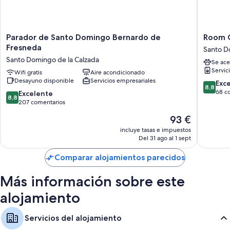
Parador
Room
Parador de Santo Domingo Bernardo de
Room 
de
Concep
Fresneda
Santo D
Santo
Hostel
Santo Domingo de la Calzada
Se ace
Domingo
Santo
Servic
Bernardo
Wifi gratis
Aire acondicionado
Doming
Desayuno disponible
Servicios empresariales
de
de
8.8
Exc
8,8
Fresneda
la
sobre
68 c
8.8
Excelente
8,8
Santo
Calzada
10,
sobre
207 comentarios
Domingo
Excelent
10,
El
93 €
de
68 come
Excelente,
precio
la
207 comentarios
incluye tasas e impuestos
actual
Calzada
Del 31 ago al 1 sept
es
de
Comparar alojamientos parecidos
93 €
Más información sobre este
alojamiento
Servicios del alojamiento