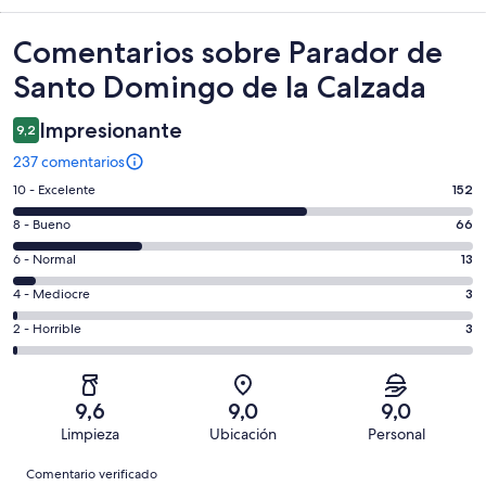
Comentarios
Comentarios sobre Parador de
Santo Domingo de la Calzada
Impresionante
9,2
237 comentarios
152
10 - Excelente
152
comentarios
66
8 - Bueno
66
de
comentarios
un
13
6 - Normal
13
de
total
comentarios
un
3
4 - Mediocre
3
de
de
total
comentarios
237
un
3
2 - Horrible
3
de
de
con
total
comentarios
237
un
una
de
de
con
total
puntuación
237
un
una
de
9,6
9,0
9,0
de
con
total
puntuación
237
Limpieza
Ubicación
Personal
10
una
de
de
con
Comentarios
-
puntuación
237
8
Comentario verificado
una