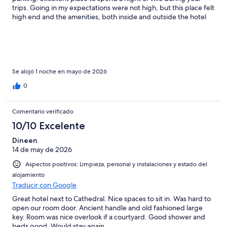
trips. Going in my expectations were not high, but this place felt
high end and the amenities, both inside and outside the hotel
were fantastic. Right in the center of town too, so super
convenient. Recommend it.
Se alojó 1 noche en mayo de 2026
0
Comentario verificado
10/10 Excelente
Dineen
14 de may de 2026
Aspectos positivos: Limpieza, personal y instalaciones y estado del
alojamiento
Traducir con Google
Great hotel next to Cathedral. Nice spaces to sit in. Was hard to
open our room door. Ancient handle and old fashioned large
key. Room was nice overlook if a courtyard. Good shower and
beds good. Would stay again.