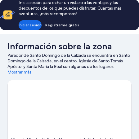
Inicia sesión para echar un vistazo a las ventajas y los
descuentos de los que puedes disfrutar. Cuantas más
aventuras, ¡más recompensas!
Iniciar sesión
Registrarme gratis
Información sobre la zona
Parador de Santo Domingo de la Calzada se encuentra en Santo
Domingo de la Calzada, en el centro. Iglesia de Santo Tomás
Apóstol y Santa María la Real son algunos de los lugares
emblemáticos de la región, donde también puedes acercarte a
Mostrar más
Parque de aventuras Ojapark y Señorío de Villarrica si buscas
unas vacaciones activas. Parque zoológico Rioja Natura y Jardín
Botánico de La Rioja también merecen la pena.
Ver guía de viaje
de Santo Domingo de la Calzada