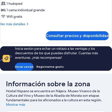
1 huésped
fotos
de
1 cama individual grande
Habitación
Wifi gratis
individual
Más
Ver más detalles
detalles
de
Consultar precios y disponibilidad
Habitación
individual
Inicia sesión para echar un vistazo a las ventajas y los
descuentos de los que puedes disfrutar. Cuantas más
aventuras, ¡más recompensas!
Iniciar sesión
Registrarme gratis
Información sobre la zona
Hostal Hispano se encuentra en Nájera. Museo Vivanco de la
Cultura del Vino y Museo de la Abadía de Morata son etapas
fundamentales para los aficionados a la cultura en esta región,
donde también puedes acercarte a lugares emblemáticos como
Mostrar más
Santa María la Real y Iglesia de Santa María de la Asunción.