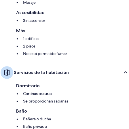
Masaje
Accesibilidad
Sin ascensor
Más
1 edificio
2 pisos
No está permitido fumar
Servicios de la habitación
Dormitorio
Cortinas oscuras
Se proporcionan sábanas
Baño
Bañera o ducha
Baño privado