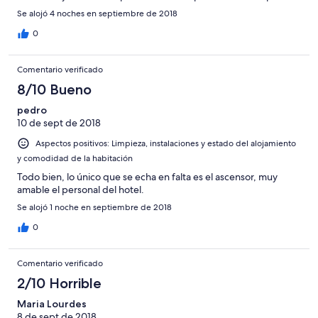
de gente que, aunque vayan con cuidado, despiertan al resto
Se alojó 4 noches en septiembre de 2018
de personas alojadas. Así que no dormiréis mucho más allá de las
7 a.m. si es que no os despiertan antes. Por lo demás buena
0
relación calidad-precio. Ana fue muy amable y atenta. Sólo una
cosa más. El desayuno no merece la pena. Yo no lo cogeré la
Comentario verificado
próxima vez que me aloje en este hostal.
8/10 Bueno
pedro
10 de sept de 2018
Aspectos positivos: Limpieza, instalaciones y estado del alojamiento
y comodidad de la habitación
Todo bien, lo único que se echa en falta es el ascensor, muy
amable el personal del hotel.
Se alojó 1 noche en septiembre de 2018
0
Comentario verificado
2/10 Horrible
Maria Lourdes
8 de sept de 2018