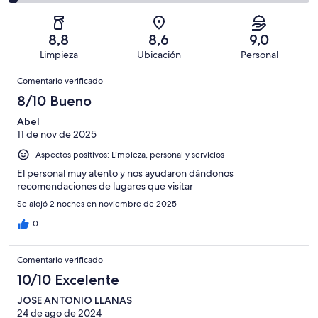
con
total
comentarios
65
un
una
de
de
con
total
puntuación
65
un
una
de
8,8
8,6
9,0
de
con
total
puntuación
65
Limpieza
Ubicación
Personal
10
una
de
de
con
Comentarios
-
puntuación
65
8
Comentario verificado
una
Excelente
de
con
-
puntuación
8/10 Bueno
6
una
Bueno
de
-
puntuación
Abel
4
Normal
11 de nov de 2025
de
-
2
Aspectos positivos: Limpieza, personal y servicios
Mediocre
-
El personal muy atento y nos ayudaron dándonos
Horrible
recomendaciones de lugares que visitar
Se alojó 2 noches en noviembre de 2025
0
Comentario verificado
10/10 Excelente
JOSE ANTONIO LLANAS
24 de ago de 2024