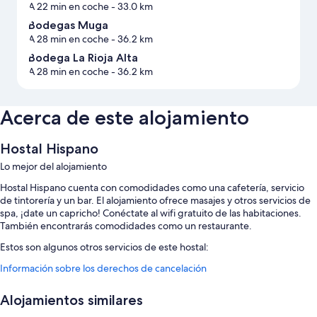
A 22 min en coche
- 33.0 km
Bodegas Muga
A 28 min en coche
- 36.2 km
Bodega La Rioja Alta
A 28 min en coche
- 36.2 km
Acerca de este alojamiento
Hostal Hispano
Lo mejor del alojamiento
Hostal Hispano cuenta con comodidades como una cafetería, servicio
de tintorería y un bar. El alojamiento ofrece masajes y otros servicios de
spa, ¡date un capricho! Conéctate al wifi gratuito de las habitaciones.
También encontrarás comodidades como un restaurante.
Estos son algunos otros servicios de este hostal:
Información sobre los derechos de cancelación
Desayuno continental (de pago), aparcamiento (de pago) y servicio
de registro de salida exprés
Alojamientos similares
Servicio de registro de entrada exprés, espacios sin humos y una
televisión en la zona común