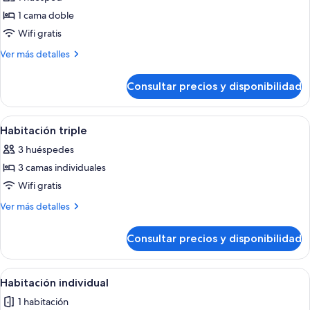
o
las
individuales
2
1 cama doble
fotos
individuales
de
Wifi gratis
Habitación
Más
Ver más detalles
doble
detalles
de
de
Consultar precios y disponibilidad
Habitación
uso
doble
individual
de
Abrir
Una habitación con tres camas individ
6
uso
Habitación triple
todas
individual
3 huéspedes
las
3 camas individuales
fotos
de
Wifi gratis
Habitación
Más
Ver más detalles
triple
detalles
de
Consultar precios y disponibilidad
Habitación
triple
Abrir
Una cama con una colcha estampada, 
6
Habitación individual
todas
1 habitación
las