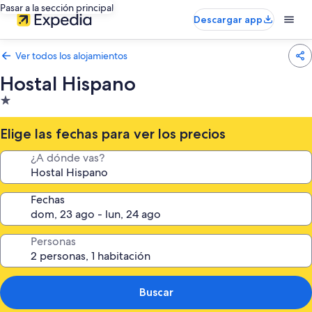
Pasar a la sección principal
Descargar app
Ver todos los alojamientos
Hostal Hispano
Alojamiento
de
1.0 estrella
Elige las fechas para ver los precios
¿A dónde vas?
Fechas
Personas
Buscar