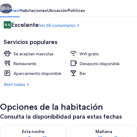
erior
Siguiente
25+
Resumen
Habitaciones
Ubicación
Políticas
Comentarios
Excelente
8,6
Ver 65 comentarios
8,6 de 10
Servicios populares
Se aceptan mascotas
Wifi gratis
Restaurante
Desayuno disponible
Aparcamiento disponible
Bar
Exterior
Abrir todos
Opciones de la habitación
Consulta la disponibilidad para estas fechas
Consulta la disponibilidad para esta noche, ago 9 - ago 10
Consulta la disponibilidad par
Esta noche
Mañana