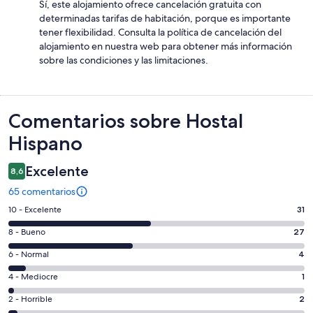
Sí, este alojamiento ofrece cancelación gratuita con
determinadas tarifas de habitación, porque es importante
tener flexibilidad. Consulta la política de cancelación del
alojamiento en nuestra web para obtener más información
sobre las condiciones y las limitaciones.
Comentarios
Comentarios sobre Hostal
Hispano
Excelente
8,6
65 comentarios
31
10 - Excelente
31
comentarios
27
8 - Bueno
27
de
comentarios
un
4
6 - Normal
4
de
total
comentarios
un
1
4 - Mediocre
1
de
de
total
comentarios
65
un
2
2 - Horrible
2
de
de