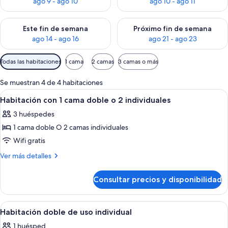
ago 9 - ago 10
ago 10 - ago 11
Consulta la disponibilidad para este fin de semana, ago 14 - a
Consulta la disponibilidad par
Este fin de semana
Próximo fin de semana
ago 14 - ago 16
ago 21 - ago 23
Filtros
Todas las habitaciones
1 cama
2 camas
3 camas o más
disponibles
para
Se muestran 4 de 4 habitaciones
las
Abrir
Un dormitorio con cama de madera, t
5
Habitación con 1 cama doble o 2 individuales
habitaciones
todas
3 huéspedes
las
1 cama doble O 2 camas individuales
fotos
de
Wifi gratis
Habitación
Más
Ver más detalles
con
detalles
de
1
Consultar precios y disponibilidad
Habitación
cama
con
doble
1
Abrir
Una habitación de hotel con cama, mes
5
o
cama
Habitación doble de uso individual
todas
doble
2
1 huésped