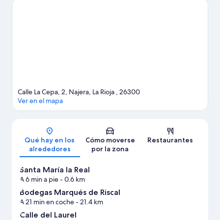
Jardín Botánico de La Rioja y Parque zoológico Rioja Natura
también merecen la pena.
Ver guía de viaje de Nájera
Calle La Cepa, 2, Najera, La Rioja , 26300
Ver en el mapa
Mapa
Qué hay en los
Cómo moverse
Restaurantes
alrededores
por la zona
Santa María la Real
A 6 min a pie
- 0.6 km
Bodegas Marqués de Riscal
A 21 min en coche
- 21.4 km
Calle del Laurel