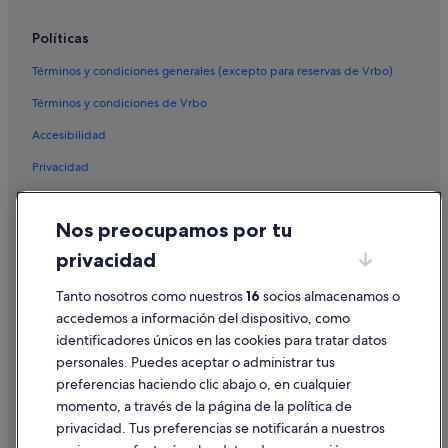
Políticas
Términos y condiciones generales (excepto para reservas de Vrbo)
Términos y condiciones de Vrbo
Accesibilidad
Privacidad
Cookies
Nos preocupamos por tu
Condiciones de uso
privacidad
Información legal/contacto
Tanto nosotros como nuestros
16
socios almacenamos o
Pautas sobre el contenido y cómo denunciar contenido
accedemos a información del dispositivo, como
identificadores únicos en las cookies para tratar datos
Ayuda
personales. Puedes aceptar o administrar tus
Ayuda
preferencias haciendo clic abajo o, en cualquier
momento, a través de la página de la política de
Cancelar un vuelo
privacidad. Tus preferencias se notificarán a nuestros
Cancelar una reserva de hotel o de un alquiler vacacional