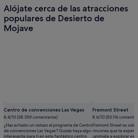
esta
Mojave
Desierto
precios
Alójate cerca de las atracciones
noche,
para
de
en
10
mañana
Mojave
Desierto
populares de Desierto de
ago
por
para
de
Mojave
-
la
este
Mojave
11
noche,
fin
para
ago
11
de
el
ago
semana,
próximo
-
14
fin
12
ago
de
ago
-
semana,
16
21
ago
ago
-
23
ago
Centro de convenciones Las Vegas
Fremont Street
8.4/10 (38.359 comentarios)
8.6/10 (53.116 comentar
¿Has echado un vistazo al programa de Centro
Fremont Street es solo
de convenciones Las Vegas? Quizás haya algo
rincones que te esperan
interesante para ti en este fantástico centro
¡anímate a explorar este