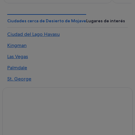
Ciudades cerca de Desierto de Mojave
Lugares de interés
Ciudad del Lago Havasu
Kingman
Las Vegas
Palmdale
St. George
Ridgecrest
Adelanto
Boulder City
Apple Valley
Parker