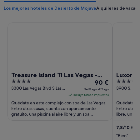
Los mejores hoteles de Desierto de Mojave
Alquileres de vacac
Treasure Island TI Las Vegas - Handwritten Collection
Luxor Hotel
Treasure Island TI Las Vegas -
Luxor H
4
El
3.5
Handwritten Collection
90 €
out
precio
out
3300 Las Vegas Blvd S Las
3900 S. Las
Del 11 ago al 12 ago
Vegas NV
Vegas NV
of
es
of
incluye tasas e impuestos
5
de
5
Quédate en este complejo con spa de Las Vegas.
Quédate en 
90 €
Entre otras cosas, cuenta con aparcamiento
Entre otras 
gratuito, una piscina al aire libre y un spa
por
libre, un sp
completo. Algunos aspectos ...
aspectos que
noche
del
7,8
/
10
Buen
11
"Bien"