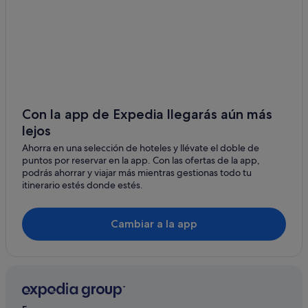
Bishop
Barstow
Big Bear Lake
Needles
Con la app de Expedia llegarás aún más
Henderson
lejos
Ahorra en una selección de hoteles y llévate el doble de
Hesperia
puntos por reservar en la app. Con las ofertas de la app,
podrás ahorrar y viajar más mientras gestionas todo tu
Lenwood
itinerario estés donde estés.
Norte de Las Vegas
Cambiar a la app
Peach Springs
Pahrump
Tonopah
Laughlin