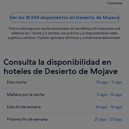
ago
Comentario d
al
12
Ver los 18.545 alojamientos en Desierto de Mojave
ago
Precio más bajo por noche encontrado en las últimas 24 horas para una
estancia de 1 noche y 2 adultos. Los precios y la disponibilidad están
sujetos a cambios. Pueden aplicarse términos y condiciones adicionales.
Consulta la disponibilidad en
hoteles de Desierto de Mojave
Comprueba
Esta noche
10 ago - 11 ago
los
precios
Comprueba
Mañana por la noche
11 ago - 12 ago
en
los
Desierto
precios
Comprueba
Este fin de semana
14 ago - 16 ago
de
en
los
Mojave
Desierto
precios
Comprueba
Próximo fin de semana
21 ago - 23 ago
para
de
en
los