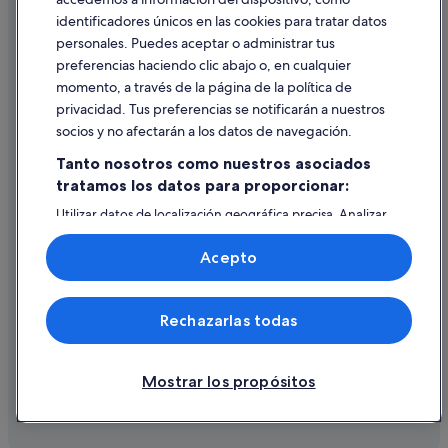
identificadores únicos en las cookies para tratar datos
Ayuda
personales. Puedes aceptar o administrar tus
Ayuda
preferencias haciendo clic abajo o, en cualquier
momento, a través de la página de la política de
Cancelar un vuelo
privacidad. Tus preferencias se notificarán a nuestros
Cancelar una reserva de hotel o de un alquiler vacacional
socios y no afectarán a los datos de navegación.
Plazos de reembolso
Tanto nosotros como nuestros asociados
tratamos los datos para proporcionar:
Utilizar un cupón de Expedia
Utilizar datos de localización geográfica precisa. Analizar
Documentos para viajes internacionales
activamente las características del dispositivo para su
identificación. Almacenar la información en un dispositivo
Acepto
y/o acceder a ella. Publicidad y contenido personalizados,
medición de publicidad y contenido, investigación de
audiencia y desarrollo de servicios.
© 2026 Expedia, Inc., una empresa de Expedia Group. Todos los
Rechazarlas todas
Lista de asociados (proveedores)
derechos reservados. Expedia y el logotipo de Expedia son marcas
comerciales o marcas comerciales registradas de Expedia, Inc.
Vacationspot, S.L., Agencia de Viajes, I-AV-0000631.3.
Mostrar los propósitos