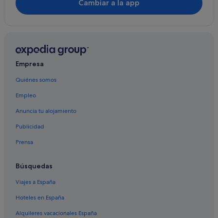
Cambiar a la app
Albergues en Las Vegas
Hoteles románticos en Las Vegas
Hoteles cerca de Piscina para adultos Venus Pool Club
Hoteles baratos en Las Vegas
Empresa
Hoteles cerca de Bellagio Casino
Quiénes somos
Hilton Hotels en Blue Diamond
Empleo
The Lakes hoteles
Anuncia tu alojamiento
Las Vegas hoteles
Publicidad
Hoteles con casino en Las Vegas
Prensa
Búsquedas
Viajes a España
Hoteles en España
Alquileres vacacionales España