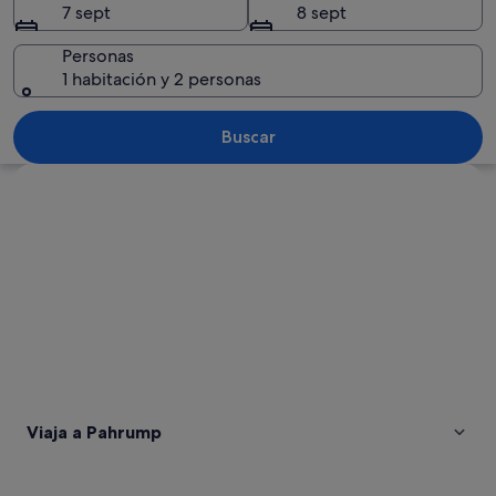
7 sept
8 sept
Personas
1 habitación y 2 personas
Un paisaje montañoso con un valle, te
Buscar
Ver mapa
Viaja a Pahrump