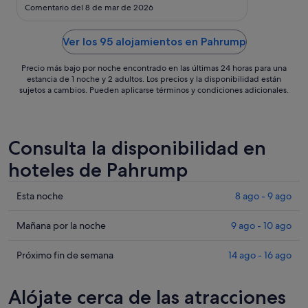
ago
Comentario del 8 de mar de 2026
al
12
Ver los 95 alojamientos en Pahrump
ago
Precio más bajo por noche encontrado en las últimas 24 horas para una
estancia de 1 noche y 2 adultos. Los precios y la disponibilidad están
sujetos a cambios. Pueden aplicarse términos y condiciones adicionales.
Consulta la disponibilidad en
hoteles de Pahrump
Comprueba
Esta noche
8 ago - 9 ago
los
precios
Comprueba
Mañana por la noche
9 ago - 10 ago
en
los
Pahrump
precios
Comprueba
Próximo fin de semana
14 ago - 16 ago
para
en
los
esta
Pahrump
precios
Alójate cerca de las atracciones
noche,
para
en