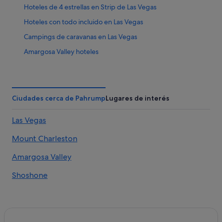
Hoteles de 4 estrellas en Strip de Las Vegas
Hoteles con todo incluido en Las Vegas
Campings de caravanas en Las Vegas
Amargosa Valley hoteles
Strip de Las Vegas hoteles
Condominios en Las Vegas
Cabañas en Las Vegas
Ciudades cerca de Pahrump
Lugares de interés
Hoteles cerca de Área de conservación nacional de Red
Las Vegas
Rock Canyon
Wynn Resorts en Strip de Las Vegas
Mount Charleston
Villas en Las Vegas
Amargosa Valley
Hoteles cerca de Pole Position Raceway - Indoor Karting
Shoshone
Arden hoteles
Posadas en Las Vegas
Hoteles con wifi en Las Vegas