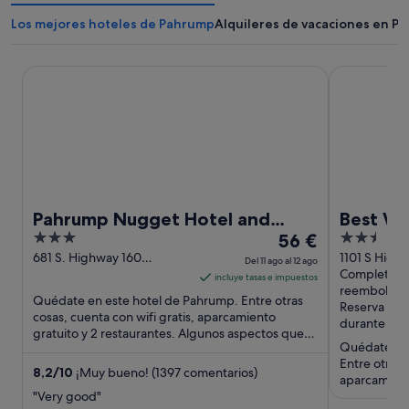
Los mejores hoteles de Pahrump
Alquileres de vacaciones en P
Pahrump Nugget Hotel and Casino
Best Wester
Pahrump Nugget Hotel and
Best We
3
El
2.5
Casino
56 €
out
precio
out
681 S. Highway 160
1101 S High
Del 11 ago al 12 ago
Pahrump NV
Pahrump N
Completam
of
es
of
incluye tasas e impuestos
reembolsab
5
de
5
Quédate en este hotel de Pahrump. Entre otras
Reserva aho
56 €
cosas, cuenta con wifi gratis, aparcamiento
durante la e
gratuito y 2 restaurantes. Algunos aspectos que
por
Quédate en 
los huéspedes destacan ...
noche
Entre otras 
del
8,2
/
10
¡Muy bueno! (1397 comentarios)
aparcamiento 
11
"Very good"
Algunos aspe