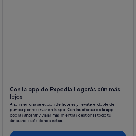
Caesars Entertainment hoteles en Las Vegas
Hoteles cerca de Jardín botánico e invernadero del
Bellagio
Canyon Gate hoteles
Complejos turísticos en Las Vegas
Hoteles con conserje en Strip de Las Vegas
Apartamentos en Las Vegas
Hoteles de 5 estrellas en Las Vegas
Spring Valley hoteles
Accor Hotels en Las Vegas
Con la app de Expedia llegarás aún más
Indian Springs hoteles
lejos
Pahrump hoteles
Ahorra en una selección de hoteles y llévate el doble de
Centennial Hills hoteles
puntos por reservar en la app. Con las ofertas de la app,
podrás ahorrar y viajar más mientras gestionas todo tu
Goodsprings hoteles
itinerario estés donde estés.
Blue Diamond hoteles
Chinatown hoteles