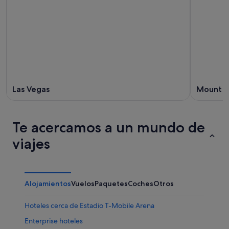
Las Vegas
Mount C
Te acercamos a un mundo de
viajes
Alojamientos
Vuelos
Paquetes
Coches
Otros
Hoteles cerca de Estadio T-Mobile Arena
Enterprise hoteles