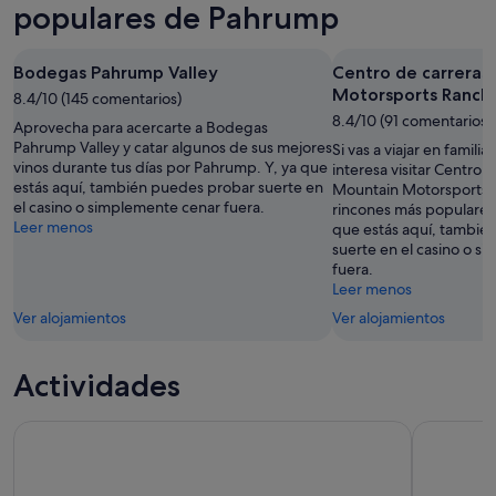
8
mañana
Pahrump
populares de Pahrump
ago
por
para
-
la
el
Bodegas Pahrump Valley
Centro de carreras
9
noche,
próximo
Motorsports Ranch
ago
8.4/10 (145 comentarios)
9
fin
8.4/10 (91 comentarios)
ago
de
Aprovecha para acercarte a Bodegas
-
semana,
Pahrump Valley y catar algunos de sus mejores
Si vas a viajar en famili
vinos durante tus días por Pahrump. Y, ya que
10
14
interesa visitar Centro 
estás aquí, también puedes probar suerte en
Mountain Motorsports R
ago
ago
el casino o simplemente cenar fuera.
rincones más populares
-
Leer menos
que estás aquí, tambié
16
suerte en el casino o s
ago
fuera.
Leer menos
Ver alojamientos
Ver alojamientos
Actividades
Tour en audio autoguiado por el Parque Nacional del Valle 
Tour de un