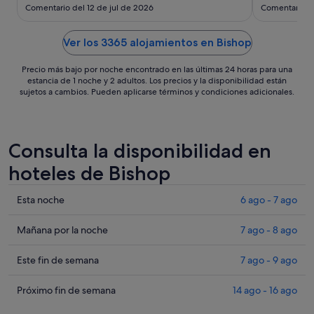
sept
Comentario del 12 de jul de 2026
Comentario d
al
2
Ver los 3365 alojamientos en Bishop
sept
Precio más bajo por noche encontrado en las últimas 24 horas para una
estancia de 1 noche y 2 adultos. Los precios y la disponibilidad están
sujetos a cambios. Pueden aplicarse términos y condiciones adicionales.
Consulta la disponibilidad en
hoteles de Bishop
Comprueba
Esta noche
6 ago - 7 ago
los
precios
Comprueba
Mañana por la noche
7 ago - 8 ago
en
los
Bishop
precios
Comprueba
Este fin de semana
7 ago - 9 ago
para
en
los
esta
Bishop
precios
Comprueba
Próximo fin de semana
14 ago - 16 ago
noche,
para
en
los