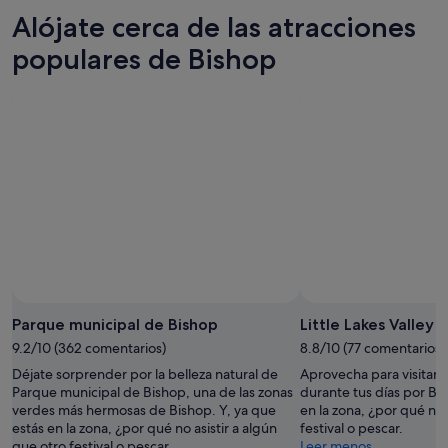
6
mañana
Bishop
precios
Alójate cerca de las atracciones
ago
por
para
en
-
la
este
Bishop
populares de Bishop
7
noche,
fin
para
ago
7
de
el
ago
semana,
próximo
-
7
fin
8
ago
de
ago
-
semana,
9
14
ago
ago
-
16
ago
Parque municipal de Bishop
Little Lakes Valley T
9.2/10 (362 comentarios)
8.8/10 (77 comentarios)
Déjate sorprender por la belleza natural de
Aprovecha para visitar Li
Parque municipal de Bishop, una de las zonas
durante tus días por Bis
verdes más hermosas de Bishop. Y, ya que
en la zona, ¿por qué no 
estás en la zona, ¿por qué no asistir a algún
festival o pescar.
que otro festival o pescar.
Leer menos