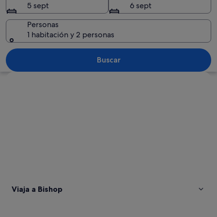
5 sept
6 sept
Personas
1 habitación y 2 personas
Cordillera montañosa con picos nevad
Buscar
Ver mapa
Viaja a Bishop