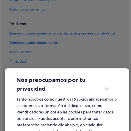
Alquiler de coches en España
Todos los alojamientos
Políticas
Términos y condiciones generales (excepto para reservas de Vrbo)
Términos y condiciones de Vrbo
Accesibilidad
Privacidad
Cookies
Nos preocupamos por tu
Condiciones de uso
privacidad
Información legal/contacto
Tanto nosotros como nuestros
16
socios almacenamos o
Pautas sobre el contenido y cómo denunciar contenido
accedemos a información del dispositivo, como
identificadores únicos en las cookies para tratar datos
Ayuda
personales. Puedes aceptar o administrar tus
Ayuda
preferencias haciendo clic abajo o, en cualquier