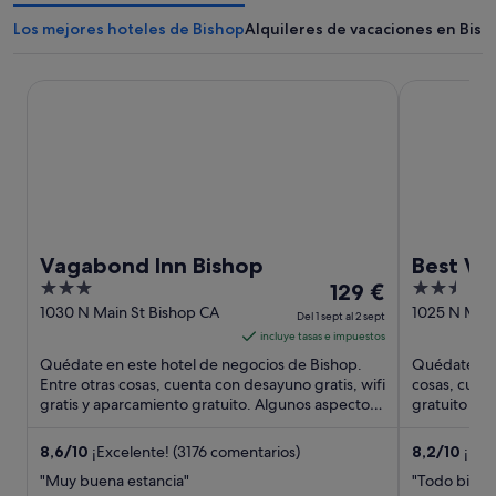
Los mejores hoteles de Bishop
Alquileres de vacaciones en Bish
Vagabond Inn Bishop
Best Wester
Vagabond Inn Bishop
Best We
3
El
2.5
129 €
out
precio
out
1030 N Main St Bishop CA
1025 N Main
Del 1 sept al 2 sept
CA
of
es
of
incluye tasas e impuestos
5
de
5
Quédate en este hotel de negocios de Bishop.
Quédate en 
129 €
Entre otras cosas, cuenta con desayuno gratis, wifi
cosas, cuen
gratis y aparcamiento gratuito. Algunos aspectos
por
gratuito y u
que los huéspedes ...
huéspedes d
noche
del
8,6
/
10
¡Excelente! (3176 comentarios)
8,2
/
10
¡Muy
1
"Muy buena estancia"
"Todo bien"