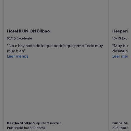
u
cambios.
d
Pueden
i
aplicarse
n
términos
g
y
"
condiciones
Hotel ILUNION Bilbao
Hesperia
adicionales.
10/10
Excelente
10/10
Excel
"No o hay nada de lo que podría quejarme Todo muy
"Muy buen
muy bien"
desayuno 
Leer menos
Leer men
Bertha Stolkin
Viaje de 2 noches
Dulce Mar
Publicado hace 21 horas
Publicado h