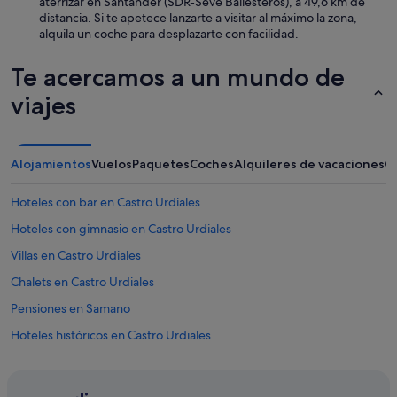
aterrizar en Santander (SDR-Seve Ballesteros), a 49,6 km de
distancia. Si te apetece lanzarte a visitar al máximo la zona,
alquila un coche para desplazarte con facilidad.
Te acercamos a un mundo de
viajes
Alojamientos
Vuelos
Paquetes
Coches
Alquileres de vacaciones
O
Hoteles con bar en Castro Urdiales
Hoteles con gimnasio en Castro Urdiales
Villas en Castro Urdiales
Chalets en Castro Urdiales
Pensiones en Samano
Hoteles históricos en Castro Urdiales
Nh Hotels en Castro Urdiales
Nh Hotels en Samano