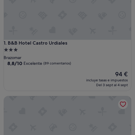
B&B Hotel Castro Urdiales
1. B&B Hotel Castro Urdiales
Alojamiento
de
Brazomar
3.0 estrellas
8.8
8,8/10
Excelente
(89 comentarios)
sobre
El
94 €
10,
precio
Excelente,
incluye tasas e impuestos
actual
(89 comentarios)
Del 3 sept al 4 sept
es
de
Hosteria Villa de Castro
94 €