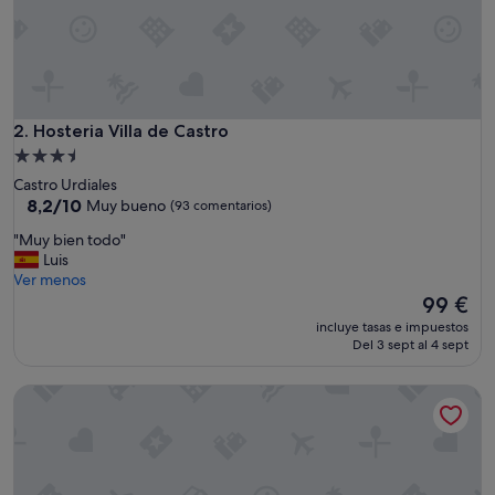
Hosteria Villa de Castro
2. Hosteria Villa de Castro
Alojamiento
de
Castro Urdiales
3.5 estrellas
8.2
8,2/10
Muy bueno
(93 comentarios)
sobre
"
"Muy bien todo"
10,
M
Luis
Muy
u
Ver menos
bueno,
y
El
99 €
(93 comentarios)
b
precio
incluye tasas e impuestos
i
actual
Del 3 sept al 4 sept
e
es
n
de
Pensión Jade
t
99 €
o
d
o
"