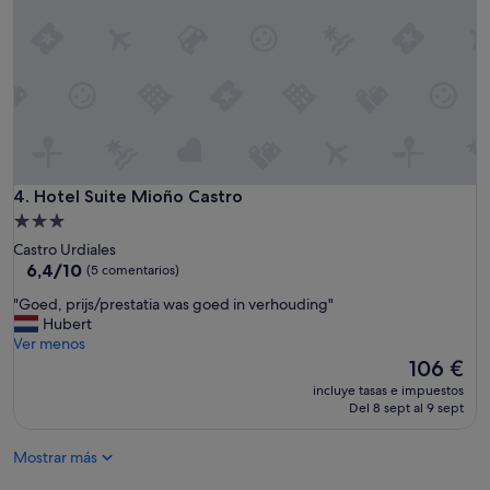
Hotel Suite Mioño Castro
4. Hotel Suite Mioño Castro
Alojamiento
de
Castro Urdiales
3.0 estrellas
6.4
6,4/10
(5 comentarios)
sobre
"
"Goed, prijs/prestatia was goed in verhouding"
10,
G
Hubert
(5 comentarios)
o
Ver menos
e
El
106 €
d
precio
incluye tasas e impuestos
,
actual
Del 8 sept al 9 sept
p
es
r
de
Mostrar más
i
106 €
j