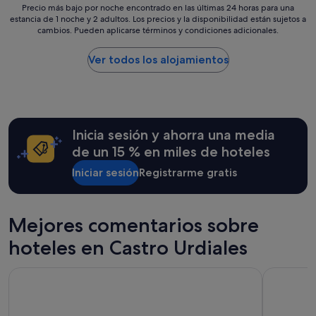
s
Precio
Precio más bajo por noche encontrado en las últimas 24 horas para una
/
estancia de 1 noche y 2 adultos. Los precios y la disponibilidad están sujetos a
más
cambios. Pueden aplicarse términos y condiciones adicionales.
p
bajo
r
por
e
noche
Ver todos los alojamientos
s
encontrado
t
en
a
las
t
últimas
i
24 horas
Inicia sesión y ahorra una media
a
para
w
una
de un 15 % en miles de hoteles
a
estancia
s
Iniciar sesión
Registrarme gratis
de
g
1 noche
o
y
e
2 adultos.
Mejores comentarios sobre
d
Los
i
precios
hoteles en Castro Urdiales
n
y
v
la
e
Hotel ILUNION Bilbao
Hesperia B
disponibilidad
r
están
h
sujetos
o
a