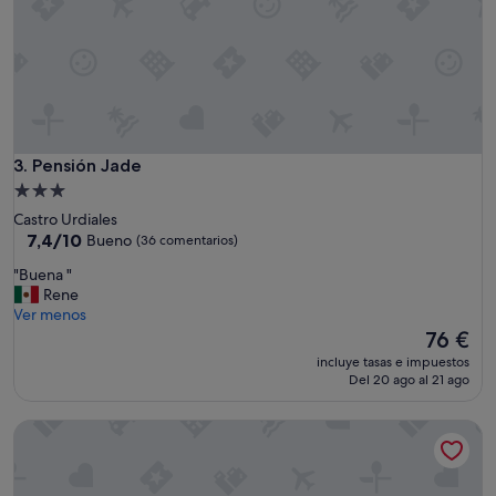
Pensión Jade
3. Pensión Jade
Alojamiento
de
Castro Urdiales
3.0 estrellas
7.4
7,4/10
Bueno
(36 comentarios)
sobre
"
"Buena "
10,
B
Rene
Bueno,
u
Ver menos
(36 comentarios)
e
El
76 €
n
precio
incluye tasas e impuestos
a
actual
Del 20 ago al 21 ago
"
es
de
Hotel Suite Mioño Castro
76 €