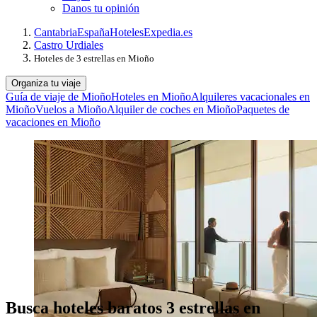
Danos tu opinión
Cantabria
España
Hoteles
Expedia.es
Castro Urdiales
Hoteles de 3 estrellas en Mioño
Organiza tu viaje
Guía de viaje de Mioño
Hoteles en Mioño
Alquileres vacacionales en
Mioño
Vuelos a Mioño
Alquiler de coches en Mioño
Paquetes de
vacaciones en Mioño
Busca hoteles baratos 3 estrellas en