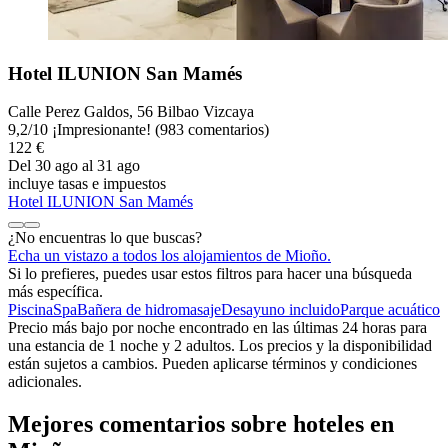
Hotel ILUNION San Mamés
Calle Perez Galdos, 56 Bilbao Vizcaya
9,2
/
10
¡Impresionante! (983 comentarios)
122 €
Del 30 ago al 31 ago
incluye tasas e impuestos
Hotel ILUNION San Mamés
¿No encuentras lo que buscas?
Echa un vistazo a todos los alojamientos de Mioño.
Si lo prefieres, puedes usar estos filtros para hacer una búsqueda
más específica.
Piscina
Spa
Bañera de hidromasaje
Desayuno incluido
Parque acuático
Precio más bajo por noche encontrado en las últimas 24 horas para
una estancia de 1 noche y 2 adultos. Los precios y la disponibilidad
están sujetos a cambios. Pueden aplicarse términos y condiciones
adicionales.
Mejores comentarios sobre hoteles en