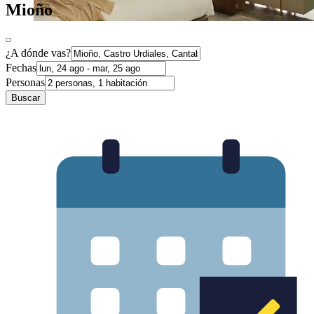
Mioño
¿A dónde vas?
Fechas
Personas
Buscar