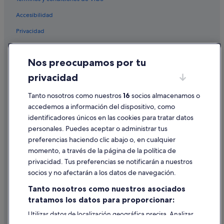
Accesibilidad
Privacidad
Cookies
Nos preocupamos por tu
Condiciones de uso
privacidad
Información legal/contacto
Pautas sobre el contenido y cómo denunciar contenido
Tanto nosotros como nuestros
16
socios almacenamos o
accedemos a información del dispositivo, como
identificadores únicos en las cookies para tratar datos
Ayuda
personales. Puedes aceptar o administrar tus
Ayuda
preferencias haciendo clic abajo o, en cualquier
momento, a través de la página de la política de
Cancelar un vuelo
privacidad. Tus preferencias se notificarán a nuestros
Cancelar una reserva de hotel o de un alquiler vacacional
socios y no afectarán a los datos de navegación.
Plazos de reembolso
Tanto nosotros como nuestros asociados
tratamos los datos para proporcionar:
Utilizar un cupón de Expedia
Utilizar datos de localización geográfica precisa. Analizar
Documentos para viajes internacionales
activamente las características del dispositivo para su