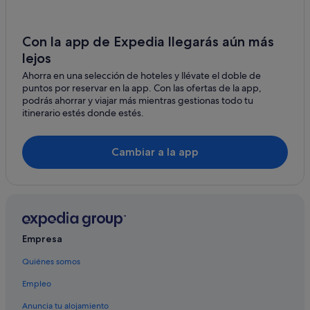
Sa Ràpita hoteles
S'estanyol de Migjorn hoteles
Con la app de Expedia llegarás aún más
lejos
Palma de Mallorca hoteles
Ahorra en una selección de hoteles y llévate el doble de
Villas en Cala Pi
puntos por reservar en la app. Con las ofertas de la app,
Apartamentos en L'Estanyol
podrás ahorrar y viajar más mientras gestionas todo tu
itinerario estés donde estés.
Casas privadas de vacaciones en Cala Pi
Bahia Principe hoteles en Cala Pi
Cambiar a la app
Hoteles con todo incluido en Cala Pi
Hoteles de 4 estrellas en S'Estanyol de Migjorn
Hoteles de 5 estrellas en S'Estanyol de Migjorn
Apartoteles en Cala Pi
Empresa
Cala Pi hoteles
Quiénes somos
Casas rurales en S'Estanyol de Migjorn
Empleo
Apartamentos en Sa Ràpita
Anuncia tu alojamiento