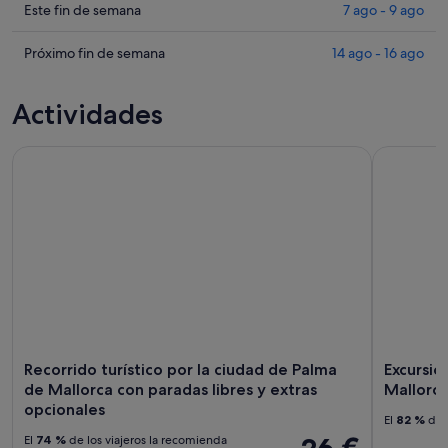
Cala
precios
Comprueba
Este fin de semana
7 ago - 9 ago
Pi
en
los
para
Cala
precios
Comprueba
Próximo fin de semana
14 ago - 16 ago
esta
Pi
en
los
noche,
para
Cala
precios
Actividades
6
mañana
Pi
en
ago
por
para
Cala
Recorrido turístico por la ciudad de Palma de Mallorca con 
-
Excursión 
la
este
Pi
7
noche,
fin
para
ago
7
de
el
ago
semana,
próximo
-
7
fin
8
ago
de
ago
-
semana,
9
14
ago
ago
-
16
Recorrido turístico por la ciudad de Palma
Excursió
ago
de Mallorca con paradas libres y extras
Mallorc
opcionales
El
82 %
de l
El
74 %
de los viajeros la recomienda