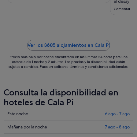
el desayuno
Comentario de
Ver los 3685 alojamientos en Cala Pi
Precio más bajo por noche encontrado en las últimas 24 horas para una
estancia de 1 noche y 2 adultos. Los precios y la disponibilidad están
sujetos a cambios. Pueden aplicarse términos y condiciones adicionales.
Consulta la disponibilidad en
hoteles de Cala Pi
Comprueba
Esta noche
6 ago - 7 ago
los
precios
Comprueba
Mañana por la noche
7 ago - 8 ago
en
los