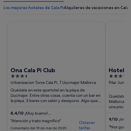
Los mejores hoteles de Cala Pi
Alquileres de vacaciones en Cala 
Ona Cala Pi Club
Hotel Isla M
Ona Cala Pi Club
Hotel Is
3.5
4
out
out
Urbanizacion Torre Cala Pi, 7 Llucmajor Mallorca
Pilar Juncos
Mallorca Ma
of
of
Quédate en este apartotel en la playa de
5
5
Llucmajor. Entre otras cosas, cuenta con un bar en
Quédate en 
la playa, 3 bares con salón y desayuno. Algo que
Mallorca. En
los huéspedes destacan ...
una piscina 
que los hués
8,4
/
10
¡Muy bueno!
(584 comentarios)
9
/
10
¡Impre
"Atención y trato magnífico"
Obtener
"Nos gustó e
tarifas
Comentario del 19 de mar de 2025