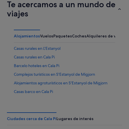
Te acercamos a un mundo de
viajes
Alojamientos
Vuelos
Paquetes
Coches
Alquileres de vacaci
Casas rurales en L'Estanyol
Casas rurales en Cala Pi
Barcelo hoteles en Cala Pi
Complejos turísticos en S'Estanyol de Migjorn
Alojamientos agroturísticos en S'Estanyol de Migjorn
Casas barco en Cala Pi
Hoteles en la playa en Cala Pi
Hoteles de 5 estrellas en Cala Pi
Hoteles con bar en S'Estanyol de Migjorn
Ciudades cerca de Cala Pi
Lugares de interés
Hoteles cerca de Poblado prehistórico de Capocorb Vell