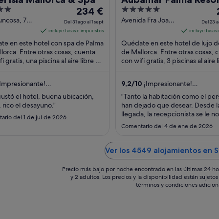
El
5
234 €
precio
out
Juncosa, 7
Avenida Fra Joan
Del 31 ago al 1 sept
Del 23 a
de Mallorca
Llabres 10 Palma
es
of
incluye tasas e impuestos
incluye tasas
ca
de Mallorca
de
5
e en este hotel con spa de Palma
Quédate en este hotel de lujo 
234 €
lorca. Entre otras cosas, cuenta
de Mallorca. Entre otras cosas, 
i gratis, una piscina al aire libre y
por
con wifi gratis, 3 piscinas al aire 
 completo. Algo que los
spa completo. Algo que los hu
noche
des ...
...
del
Impresionante!
9,2
/
10
¡Impresionante!
31
comentarios)
(535 comentarios)
ustó el hotel, buena ubicación,
"Tanto la habitación como el per
ago
, rico el desayuno."
han dejado que desear. Desde l
al
a
llegada, la recepcionista se le n
rio del 1 de jul de 2026
1
solo importaba hacernos el chec
Comentario del 4 de ene de 2026
rápidamente para quedarse ella
sept
tranquila. La habitación está bie
no para un 5 estrellas. El baño 
Ver los 4549 alojamientos en S
un armario, sin puerta como tal y 
Precio más bajo por noche encontrado en las últimas 24 ho
y 2 adultos. Los precios y la disponibilidad están sujet
términos y condiciones adicion