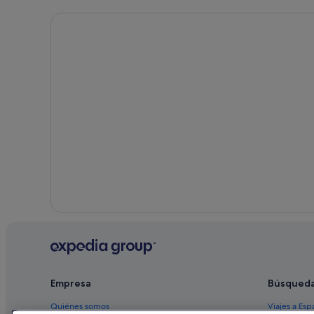
Hoteles con gimnasio en S'Arenal
Casas de huéspedes en Son Verí Nou
Casas privadas de vacaciones en S'Arenal
Hoteles de 4 estrellas en Cala Blava
Melia hoteles en Son Verí Nou
Hoteles con bar en Cala Blava
Hoteles para bodas en S'Arenal
Apartamentos en Cala Blava
Hoteles con piscina en S'Arenal
Empresa
Búsqued
Quiénes somos
Viajes a Esp