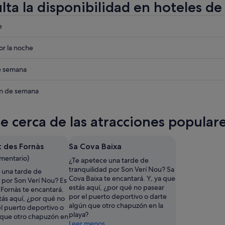
lta la disponibilidad en hoteles de
eba
e
eba
r la noche
eba
de semana
eba
in de semana
te cerca de las atracciones popular
t des Fornàs
Sa Cova Baixa
omentario)
¿Te apetece una tarde de
tranquilidad por Son Verí Nou? Sa
 una tarde de
Cova Baixa te encantará. Y, ya que
 por Son Verí Nou? Es
estás aquí, ¿por qué no pasear
 Fornàs te encantará.
por el puerto deportivo o darte
tás aquí, ¿por qué no
algún que otro chapuzón en la
el puerto deportivo o
playa?
 que otro chapuzón en
Leer menos