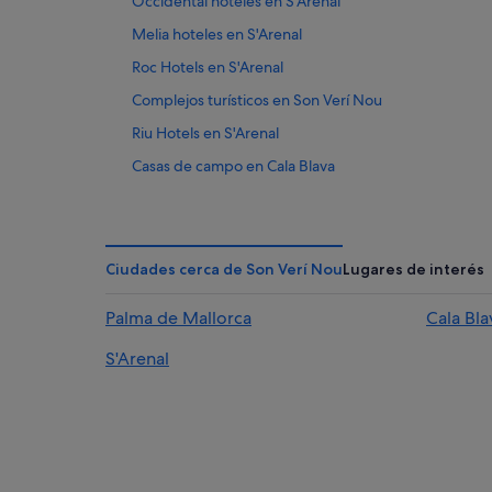
Occidental hoteles en S'Arenal
Melia hoteles en S'Arenal
Roc Hotels en S'Arenal
Complejos turísticos en Son Verí Nou
Riu Hotels en S'Arenal
Casas de campo en Cala Blava
Casas de campo en Son Verí Nou
Iberostar hoteles en Son Verí Nou
Trh Hoteles en S'Arenal
Ciudades cerca de Son Verí Nou
Lugares de interés
Apartamentos en S'Arenal
Palma de Mallorca
Cala Bla
Hoteles con wifi en S'Arenal
S'Arenal
Hoteles con spa en S'Arenal
Hoteles con todo incluido en Mallorca
Hoteles de lujo en S'Arenal
Cala Blava hoteles