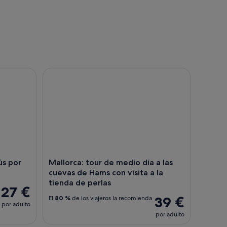
s y extras opcionales
́s por Palma de Mallorca
Mallorca: tour de medio día a las cuevas de Hams c
ús por
Mallorca: tour de medio día a las
cuevas de Hams con visita a la
tienda de perlas
27 €
39 €
El
80 %
de los viajeros la recomienda
por adulto
por adulto