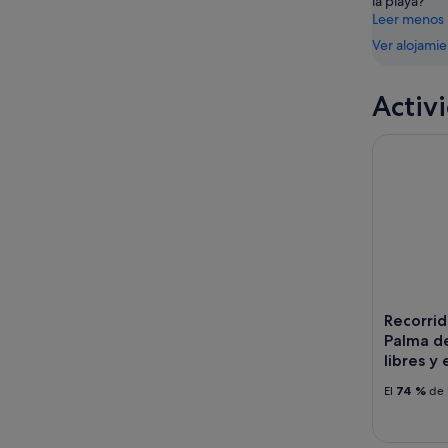
la playa?
9
14
Leer menos
ago
ago
Ver alojami
-
16
ago
Activ
Recorrido 
Recorrid
Palma d
libres y
El
74 %
de 