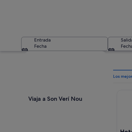
Entrada
Salid
Fecha
Fech
Ver mapa
Los mejo
Hotel I
Un paisaje costero
Viaja a Son Verí Nou
Hote