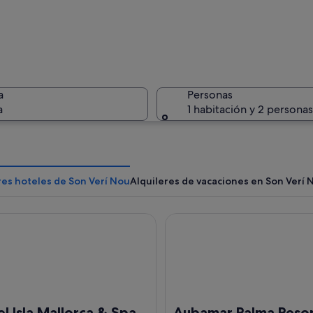
Una escen
a
Personas
a
1 habitación y 2 personas
Paisaje c
res hoteles de Son Verí Nou
Alquileres de vacaciones en Son Verí 
sla Mallorca & Spa
Aubamar Palma Resort
 con un acantilado rocoso y un mar tranquilo.
l Isla Mallorca & Spa
Aubamar Palma Reso