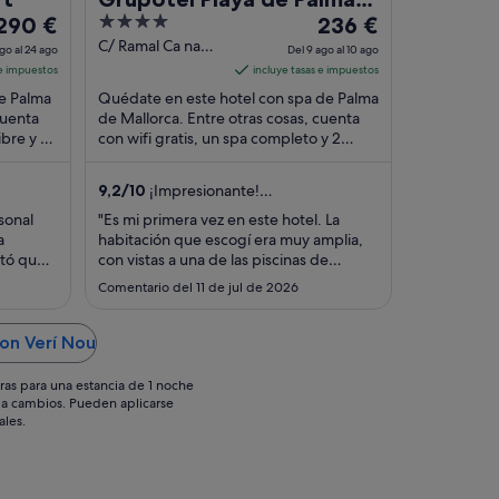
El
4
El
290 €
Suites & Spa
236 €
precio
out
precio
C/ Ramal Ca na
go al 24 ago
Del 9 ago al 10 ago
Gabriela, 4 Palma
es
of
es
 e impuestos
incluye tasas e impuestos
de Mallorca
de
5
de
de Palma
Quédate en este hotel con spa de Palma
Mallorca
290 €
236 €
cuenta
de Mallorca. Entre otras cosas, cuenta
libre y un
por
con wifi gratis, un spa completo y 2
por
éspedes
restaurantes. Algo que los huéspedes
noche
noche
destacan ...
del
del
9,2
/
10
¡Impresionante!
23
9
(874 comentarios)
sonal
"Es mi primera vez en este hotel. La
ago
ago
a
habitación que escogí era muy amplia,
l
al
otó que
con vistas a una de las piscinas de
24
10
k-in
adultos, en una zona que se supone que
Comentario del 11 de jul de 2026
es más exclusiva. La configuración de los
ago
ago
n, pero
edificios que completan todo el
dentro de
complejo hace que se haga bastante
on Verí Nou
son ..."
difícil ubicarse. Me resultó bastante
incómodo ..."
ras para una estancia de 1 noche
os a cambios. Pueden aplicarse
ales.