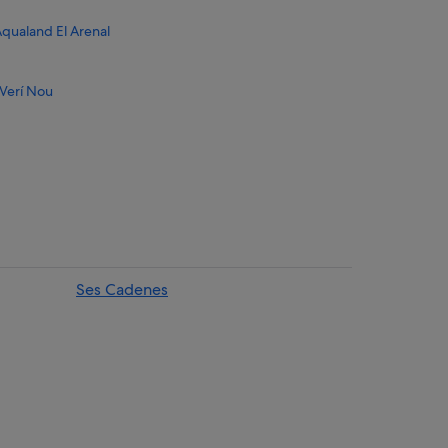
Aqualand El Arenal
 Verí Nou
Ses Cadenes
ava
nal
la Blava