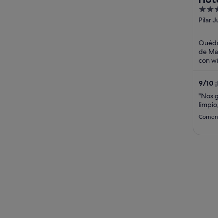
4
out
Pilar 
Palma 
of
Mallor
5
Quédat
de Mal
con wif
un spa
huéspe
9
/
10
¡
(1003 
"Nos g
limpio
Comenta