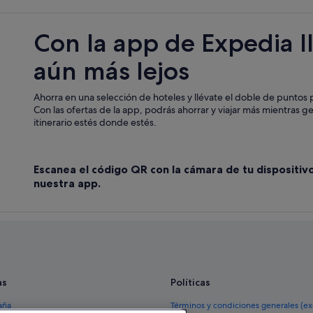
Hoteles de 5 estrellas en S'Arenal
Palma de Mallorca hoteles
Con la app de Expedia l
Hoteles de 5 estrellas en Son Verí 
aún más lejos
Hoteles de golf en S'Arenal
Hoteles de aventura en S'Arenal
Ahorra en una selección de hoteles y llévate el doble de puntos p
H10 Hoteles en S'Arenal
Con las ofertas de la app, podrás ahorrar y viajar más mientras g
itinerario estés donde estés.
Hoteles de 3 estrellas en S'Arenal
Hoteles cerca de Playa El Arenal
Escanea el código QR con la cámara de tu dispositiv
Villas en Son Verí Nou
nuestra app.
as
Políticas
aña
Términos y condiciones generales (e