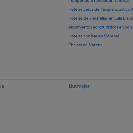
Independent hoteles en S'Arenal
Hoteles cerca de Parque acuático 
Hoteles de 3 estrellas en Cala Blava
Alojamientos agroturísticos en Son
Hoteles con bar en S'Arenal
Chalets en S'Arenal
Pensiones en S'Arenal
Apartamentos en Son Verí Nou
B&B en S'Arenal
Son Verí Nou hoteles
va
Llucmajor
Bahia Principe hoteles en S'Arenal
Hoteles con restaurante en Cala Bl
Hoteles con todo incluido en S'Are
Iberostar hoteles en Cala Blava
Casas privadas de vacaciones en Ca