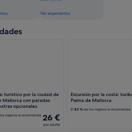
entos
Ver alojamientos
idades
turístico por la ciudad de Palma de Mallorca con paradas libre
Excursión por la costa: turibu
o turístico por la ciudad de
Excursión por la costa: turib
e Mallorca con paradas
Palma de Mallorca
 extras opcionales
El
82 %
de los viajeros la recomienda
26 €
los viajeros la recomienda
por adulto