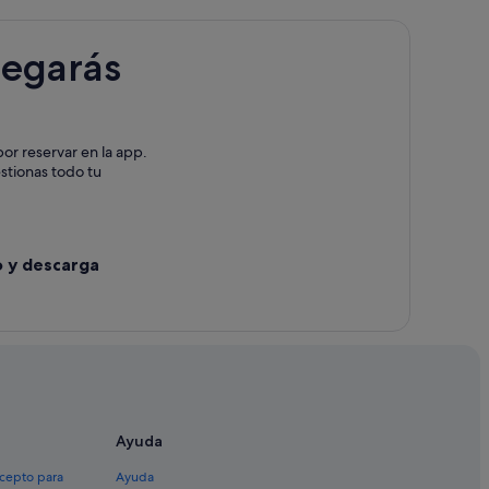
legarás
Nou
or reservar en la app.
estionas todo tu
o y descarga
Ayuda
xcepto para
Ayuda