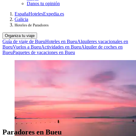
Danos tu opinión
España
Hoteles
Expedia.es
Galicia
Hoteles de Paradores
Organiza tu viaje
Guía de viaje de Bueu
Hoteles en Bueu
Alquileres vacacionales en
Bueu
Vuelos a Bueu
Actividades en Bueu
Alquiler de coches en
Bueu
Paquetes de vacaciones en Bueu
Paradores en Bueu