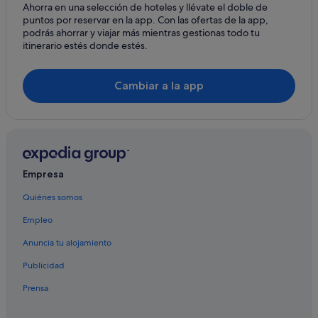
Ahorra en una selección de hoteles y llévate el doble de
Catalonia hoteles en Valldoreix
puntos por reservar en la app. Con las ofertas de la app,
H10 Hoteles en Valldoreix
podrás ahorrar y viajar más mientras gestionas todo tu
itinerario estés donde estés.
Rafael hoteles en Valldoreix
Hoteles con piscina en Valldoreix
Cambiar a la app
Hoteles de esquí en Valldoreix
Hoteles de 5 estrellas en Valldoreix
Hotels & Preference en Valldoreix
Nh Hotels en Sant Cugat del Vallès
Empresa
Hoteles boutique en Sant Cugat del Vallès
Quiénes somos
Barcelona hoteles
Empleo
Hoteles boutique en Valldoreix
Ssa Apartments hoteles en Valldoreix
Anuncia tu alojamiento
Hoteles de 5 estrellas en Sant Cugat del Vallès
Publicidad
Gargallo Hotels en Valldoreix
Prensa
Aptbcn hoteles en Valldoreix