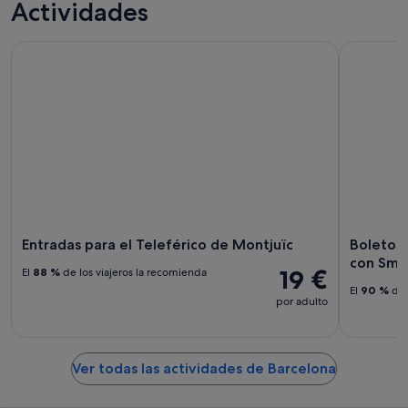
Actividades
Entradas para el Teleférico de Montjuïc
Boletos de
Entradas para el Teleférico de Montjuïc
Boletos 
con Sma
19 €
El
88 %
de los viajeros la recomienda
El
90 %
de 
por adulto
Ver todas las actividades de Barcelona