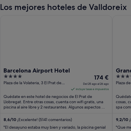
Los mejores hoteles de Valldoreix
Barcelona Airport Hotel
Grand Hy
Barcelona Airport Hotel
Grand
4
El
5
174 €
out
precio
out
Plaza de la Volateria, 3 El Prat de
Plaza de
Del 25 ago al 26 ago
Llobregat
of
es
of
incluye tasas e impuestos
5
de
5
Quédate en este hotel de negocios de El Prat de
Quédate 
174 €
Llobregat. Entre otras cosas, cuenta con wifi gratis, una
cosas, cu
piscina al aire libre y 2 restaurantes. Algunos aspectos ...
por
spa comp
noche
del
8,6
/
10
¡Excelente! (5141 comentarios)
9,2
/
10
¡
25
"El desayuno estaba muy bien y variado, la piscina genial
"Que me