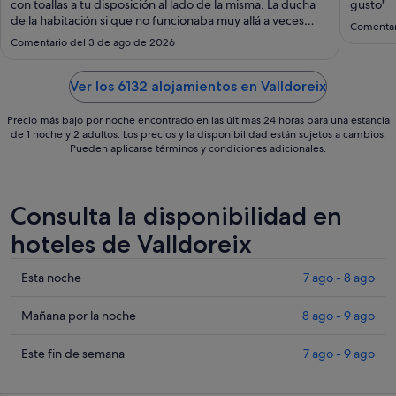
ago
con toallas a tu disposición al lado de la misma. La ducha
gusto"
de la habitación si que no funcionaba muy allá a veces
al
Comentari
echaba fría y otras caliente"
26
Comentario del 3 de ago de 2026
ago
Ver los 6132 alojamientos en Valldoreix
Precio más bajo por noche encontrado en las últimas 24 horas para una estancia
de 1 noche y 2 adultos. Los precios y la disponibilidad están sujetos a cambios.
Pueden aplicarse términos y condiciones adicionales.
Consulta la disponibilidad en
hoteles de Valldoreix
Comprueba
Esta noche
7 ago - 8 ago
los
precios
Comprueba
Mañana por la noche
8 ago - 9 ago
en
los
Valldoreix
precios
Comprueba
Este fin de semana
7 ago - 9 ago
para
en
los
esta
Valldoreix
precios