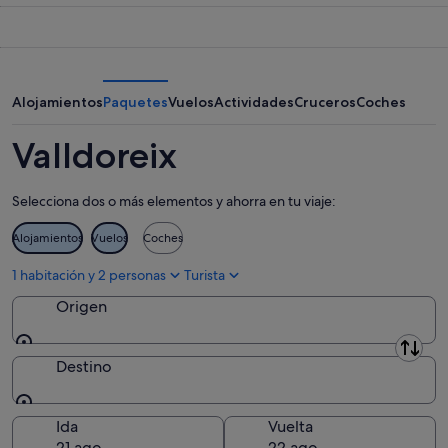
noche,
para
en
7
mañana
Valldoreix
ago
por
para
-
la
este
8
noche,
fin
Alojamientos
Paquetes
Vuelos
Actividades
Cruceros
Coches
ago
8
de
ago
semana,
Valldoreix
-
7
9
ago
Selecciona dos o más elementos y ahorra en tu viaje:
ago
-
9
Alojamientos
Vuelos
Coches
ago
1 habitación y 2 personas
Turista
Origen
Origen
Destino
Destino
Ida
Vuelta
21 ago
22 ago