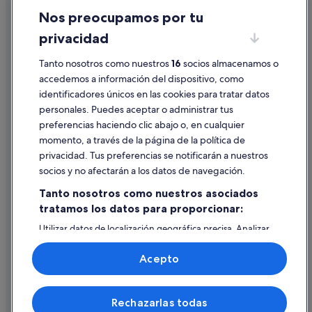
Nos preocupamos por tu
Condiciones de uso
privacidad
Información legal/contacto
Pautas sobre el contenido y cómo denunciar contenido
Tanto nosotros como nuestros
16
socios almacenamos o
accedemos a información del dispositivo, como
identificadores únicos en las cookies para tratar datos
Ayuda
personales. Puedes aceptar o administrar tus
Ayuda
preferencias haciendo clic abajo o, en cualquier
momento, a través de la página de la política de
Cancelar un vuelo
privacidad. Tus preferencias se notificarán a nuestros
Cancelar una reserva de hotel o de un alquiler vacacional
socios y no afectarán a los datos de navegación.
Plazos de reembolso
Tanto nosotros como nuestros asociados
tratamos los datos para proporcionar:
Utilizar un cupón de Expedia
Utilizar datos de localización geográfica precisa. Analizar
Documentos para viajes internacionales
activamente las características del dispositivo para su
identificación. Almacenar la información en un dispositivo
Acepto
y/o acceder a ella. Publicidad y contenido personalizados,
medición de publicidad y contenido, investigación de
audiencia y desarrollo de servicios.
© 2026 Expedia, Inc., una empresa de Expedia Group. Todos los
Rechazarlas todas
Lista de asociados (proveedores)
derechos reservados. Expedia y el logotipo de Expedia son marcas