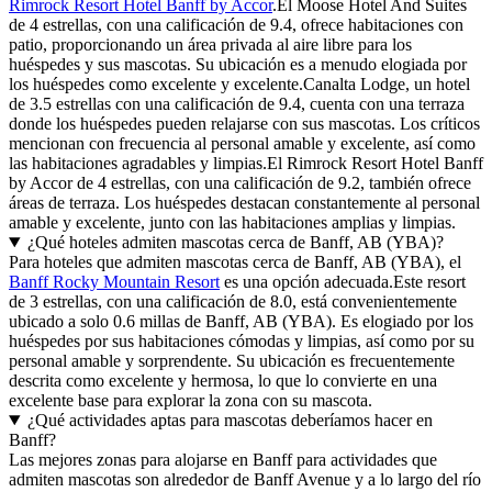
Rimrock Resort Hotel Banff by Accor
.El Moose Hotel And Suites
de 4 estrellas, con una calificación de 9.4, ofrece habitaciones con
patio, proporcionando un área privada al aire libre para los
huéspedes y sus mascotas. Su ubicación es a menudo elogiada por
los huéspedes como excelente y excelente.Canalta Lodge, un hotel
de 3.5 estrellas con una calificación de 9.4, cuenta con una terraza
donde los huéspedes pueden relajarse con sus mascotas. Los críticos
mencionan con frecuencia al personal amable y excelente, así como
las habitaciones agradables y limpias.El Rimrock Resort Hotel Banff
by Accor de 4 estrellas, con una calificación de 9.2, también ofrece
áreas de terraza. Los huéspedes destacan constantemente al personal
amable y excelente, junto con las habitaciones amplias y limpias.
¿Qué hoteles admiten mascotas cerca de Banff, AB (YBA)?
Para hoteles que admiten mascotas cerca de Banff, AB (YBA), el
Banff Rocky Mountain Resort
es una opción adecuada.Este resort
de 3 estrellas, con una calificación de 8.0, está convenientemente
ubicado a solo 0.6 millas de Banff, AB (YBA). Es elogiado por los
huéspedes por sus habitaciones cómodas y limpias, así como por su
personal amable y sorprendente. Su ubicación es frecuentemente
descrita como excelente y hermosa, lo que lo convierte en una
excelente base para explorar la zona con su mascota.
¿Qué actividades aptas para mascotas deberíamos hacer en
Banff?
Las mejores zonas para alojarse en Banff para actividades que
admiten mascotas son alrededor de Banff Avenue y a lo largo del río