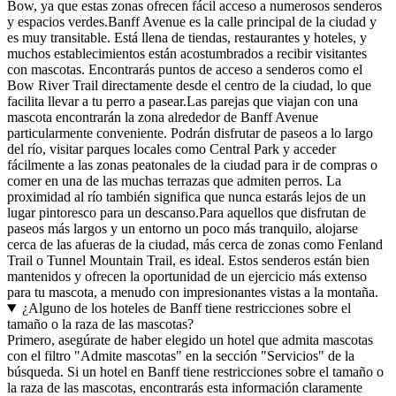
Bow, ya que estas zonas ofrecen fácil acceso a numerosos senderos
y espacios verdes.Banff Avenue es la calle principal de la ciudad y
es muy transitable. Está llena de tiendas, restaurantes y hoteles, y
muchos establecimientos están acostumbrados a recibir visitantes
con mascotas. Encontrarás puntos de acceso a senderos como el
Bow River Trail directamente desde el centro de la ciudad, lo que
facilita llevar a tu perro a pasear.Las parejas que viajan con una
mascota encontrarán la zona alrededor de Banff Avenue
particularmente conveniente. Podrán disfrutar de paseos a lo largo
del río, visitar parques locales como Central Park y acceder
fácilmente a las zonas peatonales de la ciudad para ir de compras o
comer en una de las muchas terrazas que admiten perros. La
proximidad al río también significa que nunca estarás lejos de un
lugar pintoresco para un descanso.Para aquellos que disfrutan de
paseos más largos y un entorno un poco más tranquilo, alojarse
cerca de las afueras de la ciudad, más cerca de zonas como Fenland
Trail o Tunnel Mountain Trail, es ideal. Estos senderos están bien
mantenidos y ofrecen la oportunidad de un ejercicio más extenso
para tu mascota, a menudo con impresionantes vistas a la montaña.
¿Alguno de los hoteles de Banff tiene restricciones sobre el
tamaño o la raza de las mascotas?
Primero, asegúrate de haber elegido un hotel que admita mascotas
con el filtro "Admite mascotas" en la sección "Servicios" de la
búsqueda. Si un hotel en Banff tiene restricciones sobre el tamaño o
la raza de las mascotas, encontrarás esta información claramente