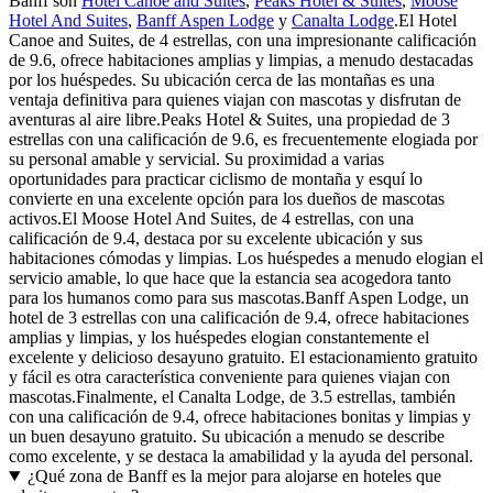
Banff son
Hotel Canoe and Suites
,
Peaks Hotel & Suites
,
Moose
Hotel And Suites
,
Banff Aspen Lodge
y
Canalta Lodge
.El Hotel
Canoe and Suites, de 4 estrellas, con una impresionante calificación
de 9.6, ofrece habitaciones amplias y limpias, a menudo destacadas
por los huéspedes. Su ubicación cerca de las montañas es una
ventaja definitiva para quienes viajan con mascotas y disfrutan de
aventuras al aire libre.Peaks Hotel & Suites, una propiedad de 3
estrellas con una calificación de 9.6, es frecuentemente elogiada por
su personal amable y servicial. Su proximidad a varias
oportunidades para practicar ciclismo de montaña y esquí lo
convierte en una excelente opción para los dueños de mascotas
activos.El Moose Hotel And Suites, de 4 estrellas, con una
calificación de 9.4, destaca por su excelente ubicación y sus
habitaciones cómodas y limpias. Los huéspedes a menudo elogian el
servicio amable, lo que hace que la estancia sea acogedora tanto
para los humanos como para sus mascotas.Banff Aspen Lodge, un
hotel de 3 estrellas con una calificación de 9.4, ofrece habitaciones
amplias y limpias, y los huéspedes elogian constantemente el
excelente y delicioso desayuno gratuito. El estacionamiento gratuito
y fácil es otra característica conveniente para quienes viajan con
mascotas.Finalmente, el Canalta Lodge, de 3.5 estrellas, también
con una calificación de 9.4, ofrece habitaciones bonitas y limpias y
un buen desayuno gratuito. Su ubicación a menudo se describe
como excelente, y se destaca la amabilidad y la ayuda del personal.
¿Qué zona de Banff es la mejor para alojarse en hoteles que