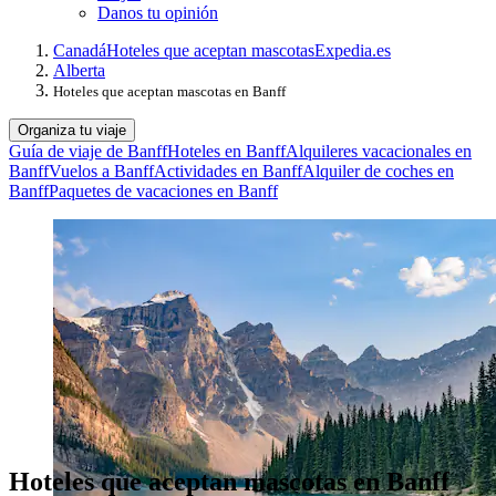
Danos tu opinión
Canadá
Hoteles que aceptan mascotas
Expedia.es
Alberta
Hoteles que aceptan mascotas en Banff
Organiza tu viaje
Guía de viaje de Banff
Hoteles en Banff
Alquileres vacacionales en
Banff
Vuelos a Banff
Actividades en Banff
Alquiler de coches en
Banff
Paquetes de vacaciones en Banff
Hoteles que aceptan mascotas en Banff