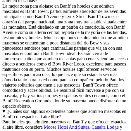
admiten mascotas?
La mejor zona para alojarse en Banff en hoteles que admiten
mascotas es Banff Town, particularmente alrededor de las avenidas
principales como Banff Avenue y Lynx Street.Banff Town es el
corazón del parque nacional, una zona muy transitable situada entre
las montañas. Está diseñado en un patrón de cuadrícula, con Banff
Avenue como su arteria central, repleta de la mayoría de las tiendas,
restaurantes y hoteles. Muchas opciones de alojamiento que admiten
mascotas se encuentran a poca distancia del río Bow y sus
pintorescos senderos para caminar.Las parejas que viajan con sus
mascotas encontrarán Banff Town ideal. Estarán cerca de
numerosos patios que admiten mascotas para cenar y tendrán acceso
directo a senderos como el Bow River Loop, excelente para paseos
matutinos con su perro. Muchos hoteles aquí ofrecen servicios
específicos para mascotas, lo que hace que su estancia sea más
cómoda tanto para usted como para su compañero peludo.Para los
viajeros solitarios que traen a sus mascotas, Banff Town ofrece
comodidad y accesibilidad. Le resultará fácil moverse a pie con su
mascota, y hay varios parques y espacios verdes cercanos, como el
Banff Recreation Grounds, donde su mascota puede disfrutar de un
espacio abierto.
¿Cuáles son algunos excelentes hoteles que admiten mascotas en
Banff con espacios al aire libre?
Para hoteles que admiten mascotas en Banff y que ofrecen espacios
al aire libre, considere
Moose Hotel And Suites
,
Canalta Lodge
y