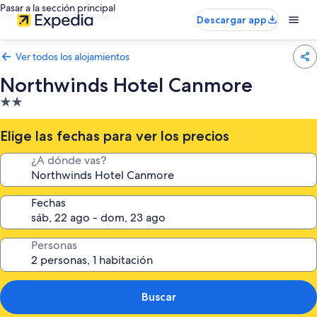
Pasar a la sección principal
Descargar app
Ver todos los alojamientos
Northwinds Hotel Canmore
Alojamiento
de
2.0 estrellas
Elige las fechas para ver los precios
¿A dónde vas?
Fechas
Personas
Buscar