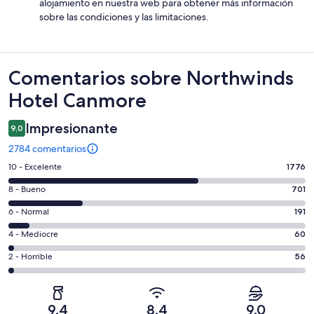
alojamiento en nuestra web para obtener más información
sobre las condiciones y las limitaciones.
Comentarios
Comentarios sobre Northwinds
Hotel Canmore
Impresionante
9,0
2784 comentarios
1776
10 - Excelente
1776
comentarios
701
8 - Bueno
701
de
comentarios
un
191
6 - Normal
191
de
total
comentarios
un
60
4 - Mediocre
60
de
de
total
comentarios
2784
un
56
2 - Horrible
56
de
de
con
total
comentarios
2784
un
una
de
de
con
total
puntuación
2784
un
una
de
9,4
8,4
9,0