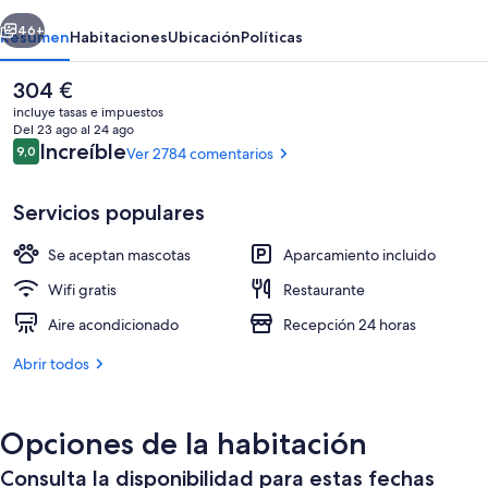
erior
Siguiente
46+
Resumen
Habitaciones
Ubicación
Políticas
El
304 €
precio
incluye tasas e impuestos
actual
Del 23 ago al 24 ago
es
Comentarios
Increíble
9,0
Ver 2784 comentarios
9,0 de 10
de
304 €
Servicios populares
Se aceptan mascotas
Aparcamiento incluido
Fachada del alojamiento
Wifi gratis
Restaurante
Aire acondicionado
Recepción 24 horas
Abrir todos
Opciones de la habitación
Consulta la disponibilidad para estas fechas