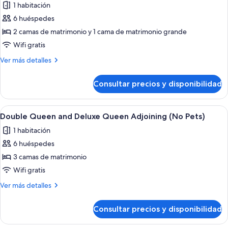
1 habitación
las
6 huéspedes
fotos
de
2 camas de matrimonio y 1 cama de matrimonio grande
Two
Wifi gratis
Queen
Más
Ver más detalles
&
detalles
Deluxe
de
Consultar precios y disponibilidad
Two
King
Queen
Adjoining
&
Abrir
Habitación de hotel con dos camas, u
Room
7
Deluxe
Double Queen and Deluxe Queen Adjoining (No Pets)
todas
King
(No
1 habitación
Adjoining
las
Pets)
Room
6 huéspedes
fotos
(No
de
3 camas de matrimonio
Pets)
Double
Wifi gratis
Queen
Más
Ver más detalles
and
detalles
Deluxe
de
Consultar precios y disponibilidad
Double
Queen
Queen
Adjoining