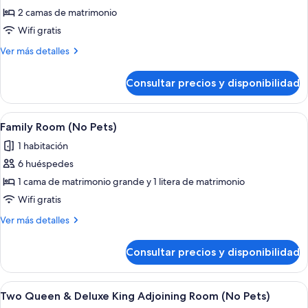
de
2 camas de matrimonio
Deluxe
Wifi gratis
Double
Más
Ver más detalles
Queen
detalles
Room
de
Consultar precios y disponibilidad
Deluxe
(
Double
No
Queen
Abrir
Una cama bien hecha con cabecera, un
Pets)
7
Room
Family Room (No Pets)
todas
(
1 habitación
No
las
Pets)
6 huéspedes
fotos
de
1 cama de matrimonio grande y 1 litera de matrimonio
Family
Wifi gratis
Room
Más
Ver más detalles
(No
detalles
Pets)
de
Consultar precios y disponibilidad
Family
Room
(No
Abrir
Habitación de hotel con una cama gran
6
Pets)
Two Queen & Deluxe King Adjoining Room (No Pets)
todas