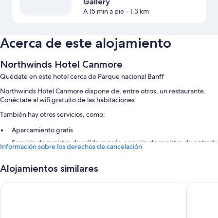
Gallery
A 15 min a pie
- 1.3 km
Acerca de este alojamiento
Northwinds Hotel Canmore
Quédate en este hotel cerca de Parque nacional Banff
Northwinds Hotel Canmore dispone de, entre otros, un restaurante.
Conéctate al wifi gratuito de las habitaciones.
También hay otros servicios, como:
Aparcamiento gratis
Servicio de registro de salida exprés, servicio de registro de entrada
Información sobre los derechos de cancelación
exprés y un servicio de recepción las 24 horas
Espacios sin humos
Alojamientos similares
Los huéspedes valoran muy positivamente su restaurante, la
amabilidad del personal y su práctica ubicación
Canmore Inn & Suites
Rocky Mo
Características de la habitación