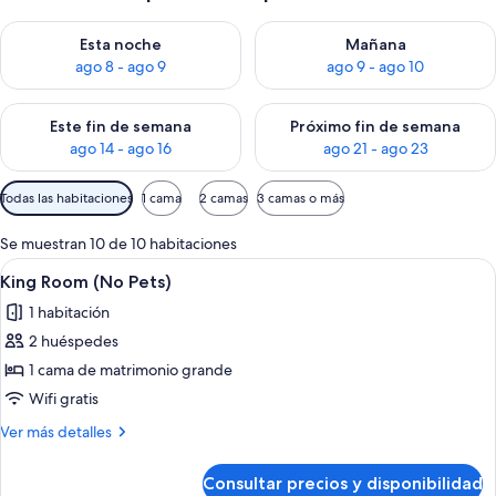
Consulta la disponibilidad para esta noche, ago 8 - ago 9
Consulta la disponibilidad pa
Esta noche
Mañana
ago 8 - ago 9
ago 9 - ago 10
Consulta la disponibilidad para este fin de semana, ago 14 - a
Consulta la disponibilidad par
Este fin de semana
Próximo fin de semana
ago 14 - ago 16
ago 21 - ago 23
Filtros
Todas las habitaciones
1 cama
2 camas
3 camas o más
disponibles
para
Se muestran 10 de 10 habitaciones
las
Abrir
Habitación de hotel con una cama gran
5
King Room (No Pets)
habitaciones
todas
1 habitación
las
2 huéspedes
fotos
de
1 cama de matrimonio grande
King
Wifi gratis
Room
Más
Ver más detalles
(No
detalles
Pets)
de
Consultar precios y disponibilidad
King