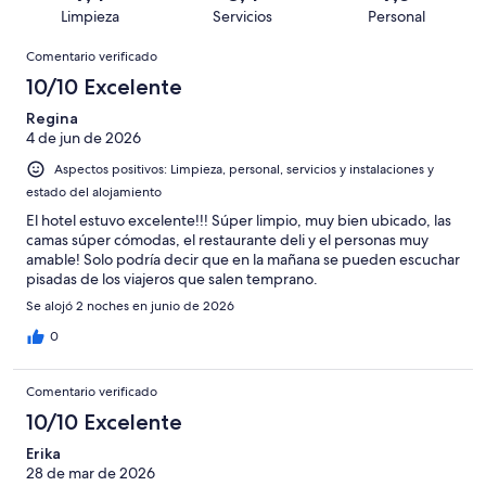
de
con
total
puntuación
2784
Limpieza
Servicios
Personal
10
una
de
de
con
Comentarios
-
puntuación
2784
8
Comentario verificado
una
Excelente
de
con
-
puntuación
10/10 Excelente
6
una
Bueno
de
-
puntuación
Regina
4
Normal
4 de jun de 2026
de
-
2
Aspectos positivos: Limpieza, personal, servicios y instalaciones y
Mediocre
-
estado del alojamiento
Horrible
El hotel estuvo excelente!!! Súper limpio, muy bien ubicado, las
camas súper cómodas, el restaurante deli y el personas muy
amable! Solo podría decir que en la mañana se pueden escuchar
pisadas de los viajeros que salen temprano.
Se alojó 2 noches en junio de 2026
0
Comentario verificado
10/10 Excelente
Erika
28 de mar de 2026