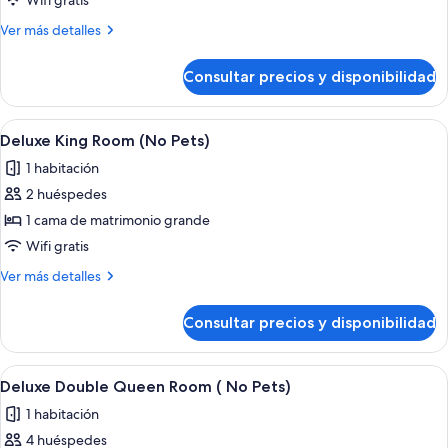
Wifi gratis
Queen
Más
Ver más detalles
Room
detalles
(No
de
Consultar precios y disponibilidad
Deluxe
Pets)
Queen
Room
Abrir
Habitación de hotel con cama, escritorio
7
(No
Deluxe King Room (No Pets)
todas
Pets)
1 habitación
las
2 huéspedes
fotos
de
1 cama de matrimonio grande
Deluxe
Wifi gratis
King
Más
Ver más detalles
Room
detalles
(No
de
Consultar precios y disponibilidad
Deluxe
Pets)
King
Room
Abrir
Habitación de hotel con dos camas, te
9
(No
Deluxe Double Queen Room ( No Pets)
todas
Pets)
1 habitación
las
4 huéspedes
fotos