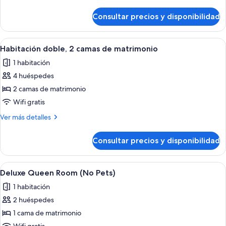
Room
detalles
(No
de
Consultar precios y disponibilidad
Double
Pets)
Queen
Room
Abrir
Una habitación de hotel con dos cama
5
(No
Habitación doble, 2 camas de matrimonio
todas
Pets)
1 habitación
las
4 huéspedes
fotos
de
2 camas de matrimonio
Habitación
Wifi gratis
doble,
Más
Ver más detalles
2
detalles
camas
de
Consultar precios y disponibilidad
Habitación
de
doble,
matrimonio
2
Abrir
Habitación de hotel con una cama gra
7
camas
Deluxe Queen Room (No Pets)
todas
de
1 habitación
matrimonio
las
2 huéspedes
fotos
de
1 cama de matrimonio
Deluxe