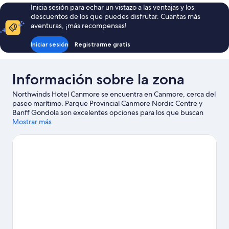
and
Inicia sesión para echar un vistazo a las ventajas y los
(No
Deluxe
descuentos de los que puedes disfrutar. Cuantas más
Queen
Pets)
aventuras, ¡más recompensas!
Adjoining
(No
Iniciar sesión
Registrarme gratis
Pets)
Información sobre la zona
Northwinds Hotel Canmore se encuentra en Canmore, cerca del
paseo marítimo. Parque Provincial Canmore Nordic Centre y
Banff Gondola son excelentes opciones para los que buscan
unas vacaciones activas, pero si prefieres sumergirte en la
Mostrar más
naturaleza, Cuevas de Canmore y Parque nacional Banff son lo
que necesitas. ¿Te apetece disfrutar de un evento especial?
Puedes buscar el calendario de Canmore Recreation Centre. Si
quieres opciones para una noche diferente, Banff Centre es un
buen punto de partida. Descubre todas las actividades
acuáticas que podrás hacer en la zona (por ejemplo, pesca);
además, tendrás ocasión de disfrutar de la naturaleza al aire libre
con opciones tan variadas como la escalada en roca, la escalada
o la espeleología.
Ver guía de viaje de Canmore