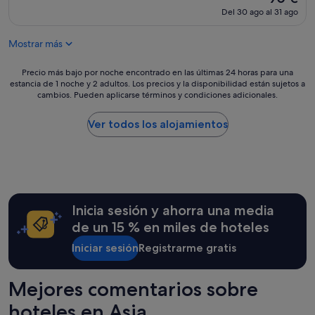
i
precio
Muy
Del 30 ago al 31 ago
n
actual
bueno,
e
es
(183 comentarios)
r
Mostrar más
de
o
90 €
"
Precio
Precio más bajo por noche encontrado en las últimas 24 horas para una
estancia de 1 noche y 2 adultos. Los precios y la disponibilidad están sujetos a
más
cambios. Pueden aplicarse términos y condiciones adicionales.
bajo
por
noche
Ver todos los alojamientos
encontrado
en
las
últimas
24 horas
para
Inicia sesión y ahorra una media
una
estancia
de un 15 % en miles de hoteles
de
Iniciar sesión
Registrarme gratis
1 noche
y
2 adultos.
Mejores comentarios sobre
Los
precios
hoteles en Asia
y