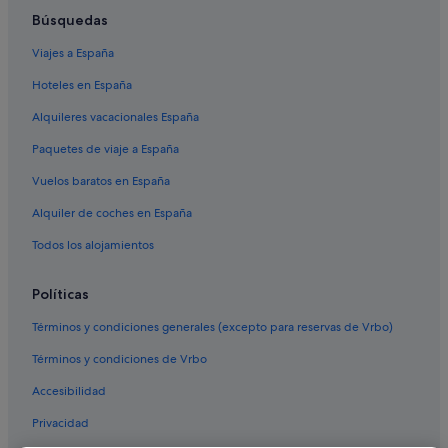
Casas privadas de vacaciones en Koh Samui
Búsquedas
Condominios en Koh Samui
Viajes a España
Villas en Koh Samui
Hoteles en España
Apartamentos en Osaka
Alquileres vacacionales España
Hoteles cápsula en Osaka
Paquetes de viaje a España
Hoteles con conserje en Osaka
Vuelos baratos en España
Hoteles de lujo en Osaka
Alquiler de coches en España
Hoteles baratos en Osaka
Osaka hoteles
Todos los alojamientos
Ryokan en Osaka
Políticas
Cabañas en Phuket
Términos y condiciones generales (excepto para reservas de Vrbo)
Condominios en Phuket
Términos y condiciones de Vrbo
Phuket hoteles
Accesibilidad
Tiendas de safari en Phuket
Privacidad
Villas en Phuket