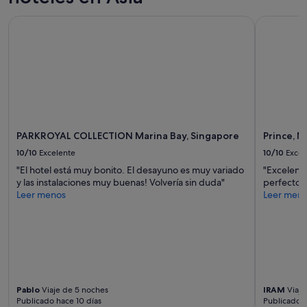
la
PARKROYAL COLLECTION Marina Bay, Singapore
Prince, Ma
disponibilidad
están
sujetos
a
cambios.
Pueden
aplicarse
términos
y
condiciones
PARKROYAL COLLECTION Marina Bay, Singapore
Prince, M
adicionales.
10/10
Excelente
10/10
Excel
"El hotel está muy bonito. El desayuno es muy variado
"Excelente
y las instalaciones muy buenas! Volvería sin duda"
perfecto"
Leer menos
Leer men
Pablo
Viaje de 5 noches
IRAM
Viaje
Publicado hace 10 días
Publicado 