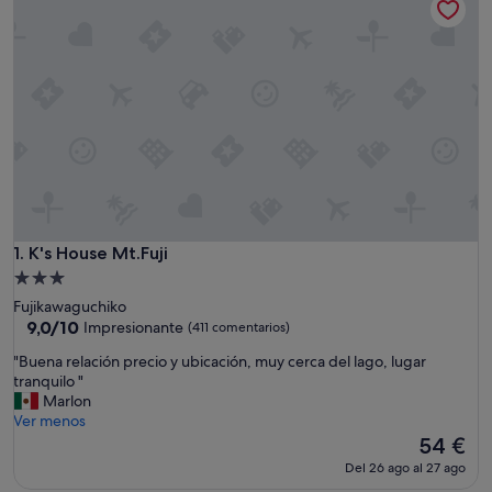
K's House Mt.Fuji
1. K's House Mt.Fuji
Alojamiento
de
Fujikawaguchiko
3.0 estrellas
9.0
9,0/10
Impresionante
(411 comentarios)
sobre
"
"Buena relación precio y ubicación, muy cerca del lago, lugar
10,
B
tranquilo "
Impresionante,
u
Marlon
(411 comentarios)
e
Ver menos
n
El
54 €
a
precio
Del 26 ago al 27 ago
r
actual