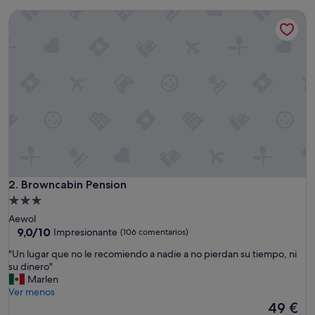
e
es
Browncabin Pension
l
de
a
54 €
c
i
ó
n
p
r
e
c
i
o
y
u
Browncabin Pension
2. Browncabin Pension
b
Alojamiento
i
de
Aewol
c
3.0 estrellas
9.0
9,0/10
a
Impresionante
(106 comentarios)
sobre
c
"
"Un lugar que no le recomiendo a nadie a no pierdan su tiempo, ni
10,
i
U
su dinero"
Impresionante,
ó
n
Marlen
(106 comentarios)
n
l
Ver menos
,
u
El
49 €
m