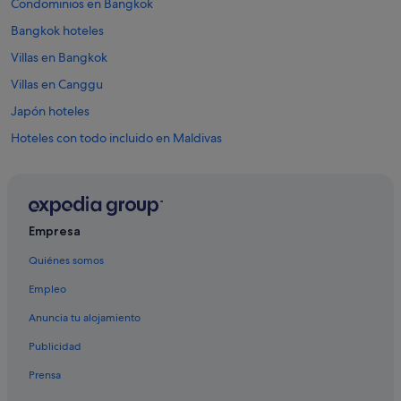
Condominios en Bangkok
Bangkok hoteles
Villas en Bangkok
Villas en Canggu
Japón hoteles
Hoteles con todo incluido en Maldivas
Villas en El Nido
Ryokan en Hakone
Hoteles cápsula en Kioto
Empresa
Kioto hoteles
Quiénes somos
Ryokan en Kioto
Empleo
Apartoteles en Koh Samui
Anuncia tu alojamiento
Apartamentos en Koh Samui
Publicidad
Cabañas en Koh Samui
Prensa
Casas en árboles en Koh Samui