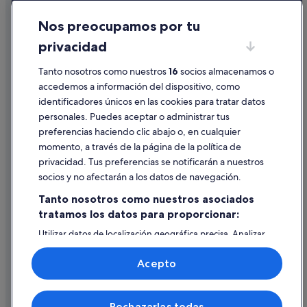
Apartamentos en Seminyak
Cookies
Nos preocupamos por tu
Casas de huéspedes en Seminyak
Condiciones de uso
privacidad
Casas de campo en Seminyak
Información legal/contacto
Casas privadas de vacaciones en Seminyak
Tanto nosotros como nuestros
16
socios almacenamos o
Pautas sobre el contenido y cómo denunciar contenido
accedemos a información del dispositivo, como
Chalets en Seminyak
identificadores únicos en las cookies para tratar datos
Ayuda
Villas en Seminyak
personales. Puedes aceptar o administrar tus
Ayuda
Albergues en Seúl
preferencias haciendo clic abajo o, en cualquier
momento, a través de la página de la política de
Apartamentos en Seúl
Cancelar un vuelo
privacidad. Tus preferencias se notificarán a nuestros
Condominios en Seúl
Cancelar una reserva de hotel o de un alquiler vacacional
socios y no afectarán a los datos de navegación.
Seúl hoteles
Plazos de reembolso
Tanto nosotros como nuestros asociados
Residences en Seúl
tratamos los datos para proporcionar:
Utilizar un cupón de Expedia
Apartamentos en Singapur
Utilizar datos de localización geográfica precisa. Analizar
Documentos para viajes internacionales
activamente las características del dispositivo para su
Singapur hoteles
identificación. Almacenar la información en un dispositivo
Acepto
y/o acceder a ella. Publicidad y contenido personalizados,
Taipéi hoteles
medición de publicidad y contenido, investigación de
audiencia y desarrollo de servicios.
Albergues en Tokio
© 2026 Expedia, Inc., una empresa de Expedia Group. Todos los
Rechazarlas todas