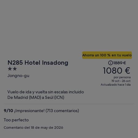
persona
Ahorra un 100 % en tu vuelo
El
N285 Hotel Insadong
1889 €
precio
1080 €
2
era
out
Jongno-gu
por persona
de
of
19 oct - 26 oct
Actualizado hace 1 día
1889 €,
5
Vuelo de ida y vuelta sin escalas incluido
ahora
De Madrid (MAD) a Seúl (ICN)
es
de
9
/
10
¡Impresionante! (713 comentarios)
1080 €
por
Too perfecto
persona
Comentario del 18 de may de 2026