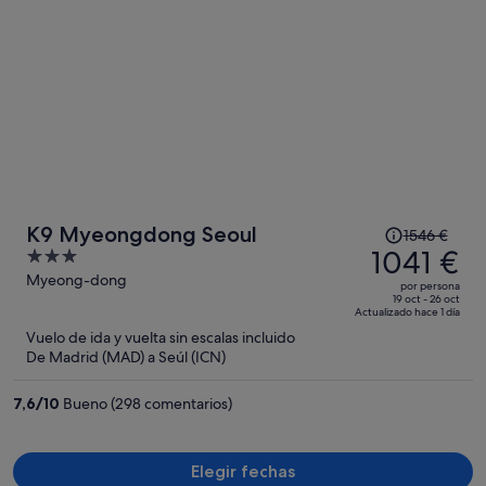
El
K9 Myeongdong Seoul
1546 €
precio
1041 €
3
era
out
Myeong-dong
por persona
de
of
19 oct - 26 oct
Actualizado hace 1 día
1546 €,
5
Vuelo de ida y vuelta sin escalas incluido
ahora
De Madrid (MAD) a Seúl (ICN)
es
de
7,6
/
10
Bueno (298 comentarios)
1041 €
por
persona
Elegir fechas