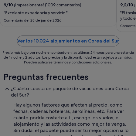
por
9
/
10
¡Impresionante! (1009 comentarios)
9,2
/
10
¡
noche
"Excelente experiencia y servicio."
"El tras
del
y todo e
1
Comentario del 28 de jun de 2026
sept
Comentar
al
2
Ver los 10.024 alojamientos en Corea del Sur
sept
Precio más bajo por noche encontrado en las últimas 24 horas para una estancia
de 1 noche y 2 adultos. Los precios y la disponibilidad están sujetos a cambios.
Pueden aplicarse términos y condiciones adicionales.
Preguntas frecuentes
¿Cuánto cuesta un paquete de vacaciones para Corea
del Sur?
Hay algunos factores que afectan al precio, como
fechas, cadenas hoteleras, aerolíneas, etc. Para ver
cuánto podría costarte a ti, escoge los vuelos, el
alojamiento y las actividades como mejor te venga.
Sin duda, el paquete puede ser tu mejor opción si lo