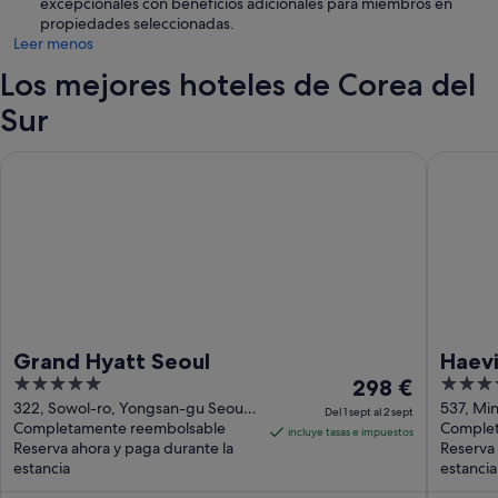
excepcionales con beneficios adicionales para miembros en
propiedades seleccionadas.
Leer menos
Los mejores hoteles de Corea del
Sur
Grand Hyatt Seoul
Haevichi
Grand Hyatt Seoul
Haevi
5
El
5
298 €
out
precio
out
322, Sowol-ro, Yongsan-gu Seoul
537, Mi
Del 1 sept al 2 sept
Seoul
Completamente reembolsable
myeon S
Complet
of
es
of
incluye tasas e impuestos
Reserva ahora y paga durante la
Reserva 
5
de
5
estancia
estancia
298 €