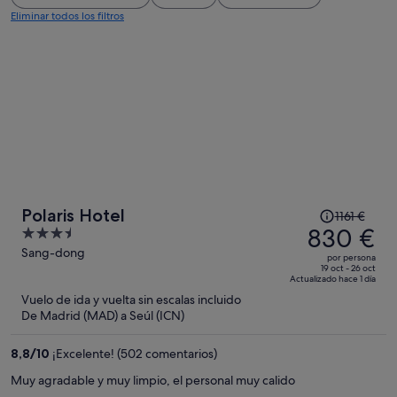
Eliminar todos los filtros
El
Polaris Hotel
1161 €
precio
830 €
3.5
era
out
Sang-dong
por persona
de
of
19 oct - 26 oct
Actualizado hace 1 día
1161 €,
5
Vuelo de ida y vuelta sin escalas incluido
ahora
De Madrid (MAD) a Seúl (ICN)
es
de
8,8
/
10
¡Excelente! (502 comentarios)
830 €
por
Muy agradable y muy limpio, el personal muy calido