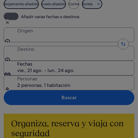
Alojamiento añadido
Vuelo añadido
Coche
Turista
Añadir varias fechas o destinos
Origen
Destino
Fechas
vie., 21 ago. - lun., 24 ago.
Personas
2 personas, 1 habitación
Buscar
Organiza, reserva y viaja con
seguridad