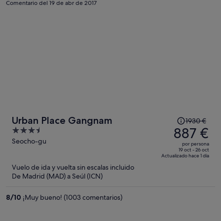
persona
Comentario del 19 de abr de 2017
El
Urban Place Gangnam
1930 €
precio
887 €
3.5
era
out
Seocho-gu
por persona
de
of
19 oct - 26 oct
Actualizado hace 1 día
1930 €,
5
Vuelo de ida y vuelta sin escalas incluido
ahora
De Madrid (MAD) a Seúl (ICN)
es
de
8
/
10
¡Muy bueno! (1003 comentarios)
887 €
por