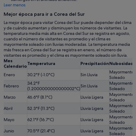
Leer menos
Mejor época para ir a Corea del Sur
La mejor época para visitar Corea del Sur puede depender del clima
y de cuándo aumentan y disminuyen los números de visitantes. La
temperatura media más alta en Corea del Sur se registra en agosto,
cuando el número de visitantes es promedio y el clima es
mayormente soleado con lluvias moderadas. La temperatura media
más fresca en Corea del Sur se registra en enero, el número de
visitantes es promedio y el clima es mayormente soleado sin lluvia.
Mes
Temperatura
Precipitación
Nubosidad
Calendario
Mayormente
Enero
30.2°F (-1.0°C)
Sin Lluvia
Soleado
34.2°F
Mayormente
Febrero
Sin Lluvia
(1.2000000000000002°C)
Soleado
Mayormente
Marzo
46.6°F (8.1°C)
Lluvia Ligera
Soleado
Mayormente
Abril
52.3°F (11.3°C)
Lluvia Ligera
Soleado
Mayormente
Mayo
62.1°F (16.7°C)
Lluvia Ligera
Soleado
Mayormente
Junio
70.5°F (21.4°C)
Lluvia Ligera
Soleado