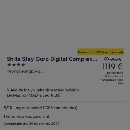
Ahorra un 100 % en tu vuelo
El
Shilla Stay Guro Digital Complex
1805 €
precio
1119 €
4
Station
era
out
Yeongdeungpo-gu
por persona
de
of
19 oct - 26 oct
Actualizado hace
1805 €,
5
1 día
ahora
Vuelo de ida y vuelta sin escalas incluido
es
De Madrid (MAD) a Seúl (ICN)
de
1119 €
9
/
10
¡Impresionante! (1053 comentarios)
por
The service was excellent
persona
Comentario del 29 de nov de 2025