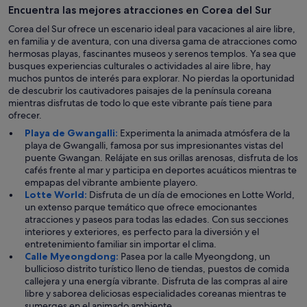
Encuentra las mejores atracciones en Corea del Sur
Corea del Sur ofrece un escenario ideal para vacaciones al aire libre,
en familia y de aventura, con una diversa gama de atracciones como
hermosas playas, fascinantes museos y serenos templos. Ya sea que
busques experiencias culturales o actividades al aire libre, hay
muchos puntos de interés para explorar. No pierdas la oportunidad
de descubrir los cautivadores paisajes de la península coreana
mientras disfrutas de todo lo que este vibrante país tiene para
ofrecer.
Playa de Gwangalli:
Experimenta la animada atmósfera de la
playa de Gwangalli, famosa por sus impresionantes vistas del
puente Gwangan. Relájate en sus orillas arenosas, disfruta de los
cafés frente al mar y participa en deportes acuáticos mientras te
empapas del vibrante ambiente playero.
Lotte World:
Disfruta de un día de emociones en Lotte World,
un extenso parque temático que ofrece emocionantes
atracciones y paseos para todas las edades. Con sus secciones
interiores y exteriores, es perfecto para la diversión y el
entretenimiento familiar sin importar el clima.
Calle Myeongdong:
Pasea por la calle Myeongdong, un
bullicioso distrito turístico lleno de tiendas, puestos de comida
callejera y una energía vibrante. Disfruta de las compras al aire
libre y saborea deliciosas especialidades coreanas mientras te
sumerges en el animado ambiente.