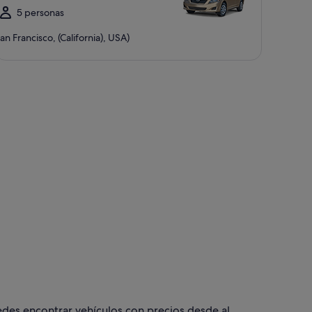
5 personas
an Francisco, (California), USA)
des encontrar vehículos con precios desde al