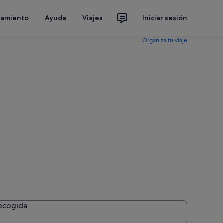
jamiento
Ayuda
Viajes
Iniciar sesión
Organiza tu viaje
.
recogida