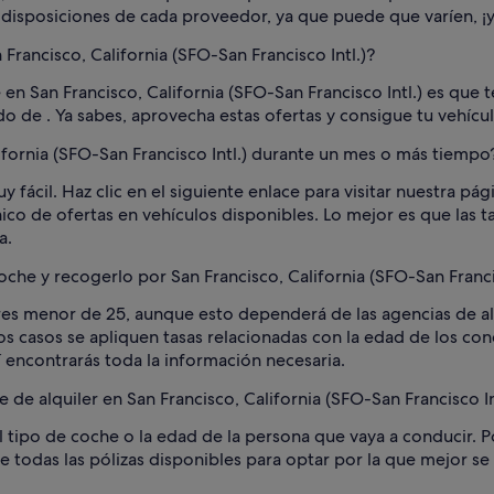
s disposiciones de cada proveedor, ya que puede que varíen, ¡y
Francisco, California (SFO-San Francisco Intl.)?
n San Francisco, California (SFO-San Francisco Intl.) es que te
do de . Ya sabes, aprovecha estas ofertas y consigue tu vehícu
ifornia (SFO-San Francisco Intl.) durante un mes o más tiempo
uy fácil. Haz clic en el siguiente enlace para visitar nuestra pá
anico de ofertas en vehículos disponibles. Lo mejor es que las 
a.
he y recogerlo por San Francisco, California (SFO-San Francis
res menor de 25, aunque esto dependerá de las agencias de alq
os casos se apliquen tasas relacionadas con la edad de los c
í encontrarás toda la información necesaria.
 de alquiler en San Francisco, California (SFO-San Francisco In
tipo de coche o la edad de la persona que vaya a conducir. Po
 todas las pólizas disponibles para optar por la que mejor se