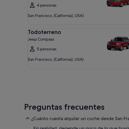
4 personas
San Francisco, (California), USA)
Todoterreno Jeep Compass
Todoterreno
Jeep Compass
5 personas
San Francisco, (California), USA)
Preguntas frecuentes
¿Cuánto cuesta alquilar un coche desde San Fran
En realidad, depende un poco de lo que busq