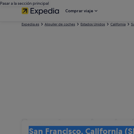
Pasar a la sección principal
Comprar viaje
Expedia.es
Alquiler de coches
Estados Unidos
California
S
Encuentra coches de alq
Recogida
Recogida
San Francisco, California (SFO-San Francisco In