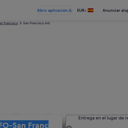
•
Abrir aplicación
EUR
Anunciar alo
an Francisco
San Francisco Intl.
uiler en San Francisco Intl
Entrega en el lugar de 
tl.)