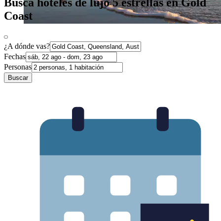
Busca hoteles de lujo 5 estrellas en Gold
Coast
¿A dónde vas?
Fechas
Personas
Buscar