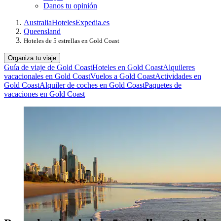
Danos tu opinión
Australia
Hoteles
Expedia.es
Queensland
Hoteles de 5 estrellas en Gold Coast
Organiza tu viaje
Guía de viaje de Gold Coast
Hoteles en Gold Coast
Alquileres
vacacionales en Gold Coast
Vuelos a Gold Coast
Actividades en
Gold Coast
Alquiler de coches en Gold Coast
Paquetes de
vacaciones en Gold Coast