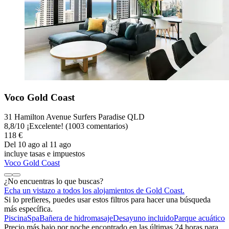
Voco Gold Coast
31 Hamilton Avenue Surfers Paradise QLD
8,8
/
10
¡Excelente! (1003 comentarios)
118 €
Del 10 ago al 11 ago
incluye tasas e impuestos
Voco Gold Coast
¿No encuentras lo que buscas?
Echa un vistazo a todos los alojamientos de Gold Coast.
Si lo prefieres, puedes usar estos filtros para hacer una búsqueda
más específica.
Piscina
Spa
Bañera de hidromasaje
Desayuno incluido
Parque acuático
Precio más bajo por noche encontrado en las últimas 24 horas para