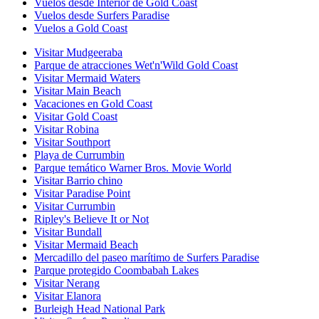
Vuelos desde Interior de Gold Coast
Vuelos desde Surfers Paradise
Vuelos a Gold Coast
Visitar Mudgeeraba
Parque de atracciones Wet'n'Wild Gold Coast
Visitar Mermaid Waters
Visitar Main Beach
Vacaciones en Gold Coast
Visitar Gold Coast
Visitar Robina
Visitar Southport
Playa de Currumbin
Parque temático Warner Bros. Movie World
Visitar Barrio chino
Visitar Paradise Point
Visitar Currumbin
Ripley's Believe It or Not
Visitar Bundall
Visitar Mermaid Beach
Mercadillo del paseo marítimo de Surfers Paradise
Parque protegido Coombabah Lakes
Visitar Nerang
Visitar Elanora
Burleigh Head National Park