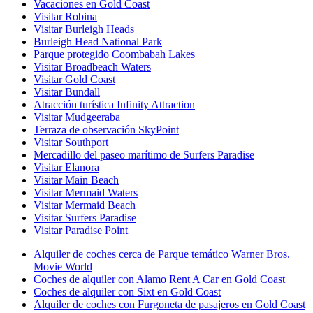
Vacaciones en Gold Coast
Visitar Robina
Visitar Burleigh Heads
Burleigh Head National Park
Parque protegido Coombabah Lakes
Visitar Broadbeach Waters
Visitar Gold Coast
Visitar Bundall
Atracción turística Infinity Attraction
Visitar Mudgeeraba
Terraza de observación SkyPoint
Visitar Southport
Mercadillo del paseo marítimo de Surfers Paradise
Visitar Elanora
Visitar Main Beach
Visitar Mermaid Waters
Visitar Mermaid Beach
Visitar Surfers Paradise
Visitar Paradise Point
Alquiler de coches cerca de Parque temático Warner Bros.
Movie World
Coches de alquiler con Alamo Rent A Car en Gold Coast
Coches de alquiler con Sixt en Gold Coast
Alquiler de coches con Furgoneta de pasajeros en Gold Coast