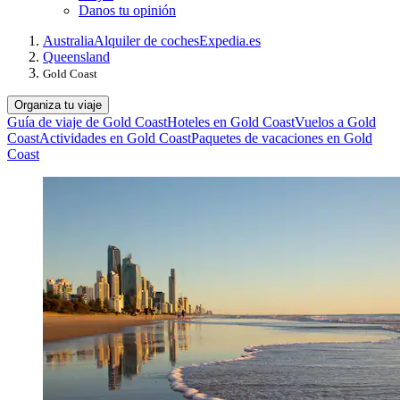
Danos tu opinión
Australia
Alquiler de coches
Expedia.es
Queensland
Gold Coast
Organiza tu viaje
Guía de viaje de Gold Coast
Hoteles en Gold Coast
Vuelos a Gold
Coast
Actividades en Gold Coast
Paquetes de vacaciones en Gold
Coast