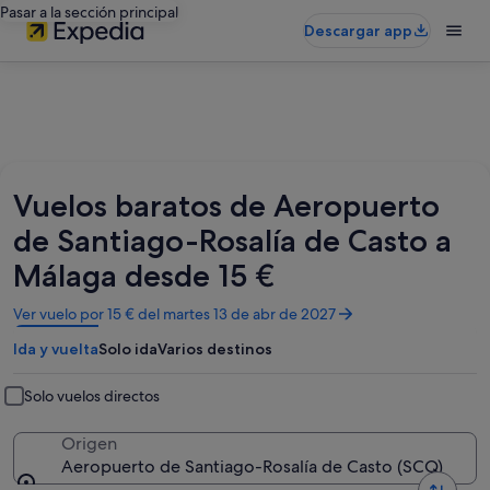
Pasar a la sección principal
Descargar app
Vuelos baratos de Aeropuerto
de Santiago-Rosalía de Casto a
Málaga desde 15 €
Se
Ver vuelo por 15 € del martes 13 de abr de 2027
abre
Ida y vuelta
Solo ida
Varios destinos
en
una
ventana
Solo vuelos directos
nueva
Origen
Aeropuerto de Santiago-Rosalía de Casto (SCQ)