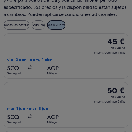
y 45 € para vuelos de ida y vuelta, durante el periodo
especificado. Los precios y la disponibilidad están sujetos
a cambios. Pueden aplicarse condiciones adicionales.
Todas las ofertas
Solo ida
Ida y vuelta
Seleccionar vuelo de Wizz Air Malta, con salida el vie, 2 ab
45 €
45 €
Ida
Ida y vuelta
y
encontrado hace 4 días
vuelta,
vie, 2 abr - dom, 4 abr
encontrado
SCQ
AGP
hace
Santiago de
Málaga
4 días
Compostela
Seleccionar vuelo de Wizz Air Malta, con salida el mar, 1 ju
50 €
50 €
Ida
Ida y vuelta
y
encontrado hace 5 días
vuelta,
mar, 1 jun - mar, 8 jun
encontrado
SCQ
AGP
hace
Santiago de
Málaga
5 días
Compostela