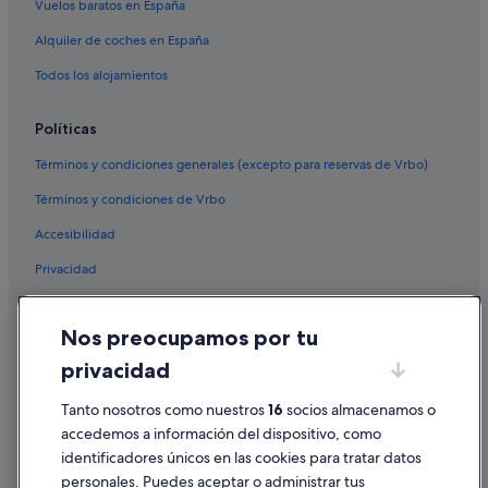
Vuelos baratos en España
Alquiler de coches en España
Todos los alojamientos
Políticas
Términos y condiciones generales (excepto para reservas de Vrbo)
Términos y condiciones de Vrbo
Accesibilidad
Privacidad
Cookies
Nos preocupamos por tu
Condiciones de uso
privacidad
Información legal/contacto
Tanto nosotros como nuestros
16
socios almacenamos o
Pautas sobre el contenido y cómo denunciar contenido
accedemos a información del dispositivo, como
identificadores únicos en las cookies para tratar datos
Ayuda
personales. Puedes aceptar o administrar tus