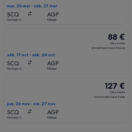
vuelta,
mar, 23 mar - sáb, 27 mar
Precio
SCQ
AGP
actualizado
Santiago de
Málaga
Compostela
Seleccionar vuelo de Vueling Airlines, con salida el sáb, 17 
88 €
88 €
Ida
Ida y vuelta
y
encontrado hace 11 horas
vuelta,
sáb, 17 oct - sáb, 24 oct
encontrad
SCQ
AGP
hace
Santiago de
Málaga
11 horas
Compostela
Seleccionar vuelo de Iberia, con salida el jue, 26 nov de Sa
127 €
127 €
Ida
Ida y vuelta
y
encontrado hace 5 días
vuelta,
jue, 26 nov - vie, 27 nov
encontrado
SCQ
AGP
hace
Santiago de
Málaga
5 días
Compostela