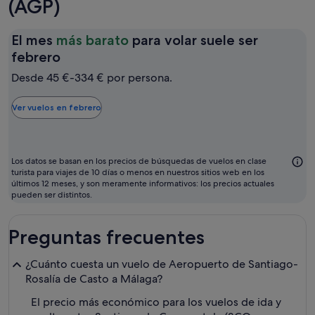
(AGP)
El mes
más barato
para volar suele ser
El
febrero
mes
Desde 45 €-334 € por persona.
más
barato
Ver vuelos en febrero
para
volar
suele
Los datos se basan en los precios de búsquedas de vuelos en clase
ser
turista para viajes de 10 días o menos en nuestros sitios web en los
últimos 12 meses, y son meramente informativos: los precios actuales
febrero
pueden ser distintos.
Preguntas frecuentes
¿Cuánto cuesta un vuelo de Aeropuerto de Santiago-
Rosalía de Casto a Málaga?
El precio más económico para los vuelos de ida y