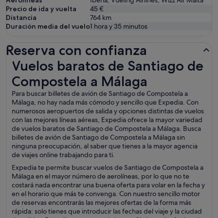
Aerolíneas
Iberia, Vueling Airlines, Wizz Air Malta
Precio de ida y vuelta
45 €
Distancia
764
km
Duración media del vuelo
1 hora y 35 minutos
Reserva con confianza
Vuelos baratos de Santiago de Compostela a Málaga
Vuelos baratos de Santiago de
Compostela a Málaga
Para buscar billetes de avión de Santiago de Compostela a
Málaga, no hay nada más cómodo y sencillo que Expedia. Con
numerosos aeropuertos de salida y opciones distintas de vuelos
con las mejores líneas aéreas, Expedia ofrece la mayor variedad
de vuelos baratos de Santiago de Compostela a Málaga. Busca
billetes de avión de Santiago de Compostela a Málaga sin
ninguna preocupación, al saber que tienes a la mayor agencia
de viajes online trabajando para ti.
Expedia te permite buscar vuelos de Santiago de Compostela a
Málaga en el mayor número de aerolíneas, por lo que no te
costará nada encontrar una buena oferta para volar en la fecha y
en el horario que más te convenga. Con nuestro sencillo motor
de reservas encontrarás las mejores ofertas de la forma más
rápida: solo tienes que introducir las fechas del viaje y la ciudad