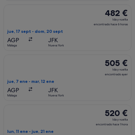
Seleccionar vuelo de Air Europa, con salida el jue, 17 sept 
482 €
482 €
Ida
Ida y vuelta
y
encontrado hace 6 horas
vuelta,
jue, 17 sept - dom, 20 sept
encontrado
AGP
JFK
hace
Málaga
Nueva York
6 horas
Seleccionar vuelo de Iberia, con salida el jue, 7 ene de Mála
505 €
505 €
Ida
Ida y vuelta
y
encontrado ayer
vuelta,
jue, 7 ene - mar, 12 ene
encontrado
AGP
JFK
ayer
Málaga
Nueva York
Seleccionar vuelo de Air France, con salida el lun, 11 ene de
520 €
520 €
Ida
Ida y vuelta
y
encontrado hace 1 hora
vuelta,
lun, 11 ene - jue, 21 ene