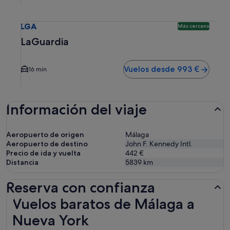
Selecciona un vuelo a LaGuardia LGA. Opción más cercana 
LGA
Más cercano
LaGuardia
Vuelos desde 993 €
16 min
Información del viaje
Aeropuerto de origen
Málaga
Aeropuerto de destino
John F. Kennedy Intl.
Precio de ida y vuelta
442 €
Distancia
5839
km
Reserva con confianza
Vuelos baratos de Málaga a Nueva York
Vuelos baratos de Málaga a
Nueva York