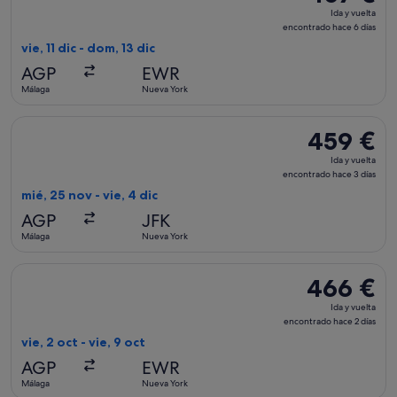
Ida
Ida y vuelta
y
encontrado hace 6 días
vuelta,
vie, 11 dic - dom, 13 dic
encontrado
AGP
EWR
hace
Málaga
Nueva York
6 días
Seleccionar vuelo de Icelandair, con salida el mié, 25 nov de
459 €
459 €
Ida
Ida y vuelta
y
encontrado hace 3 días
vuelta,
mié, 25 nov - vie, 4 dic
encontrado
AGP
JFK
hace
Málaga
Nueva York
3 días
Seleccionar vuelo de Scandinavian Airlines, con salida el vie
466 €
466 €
Ida
Ida y vuelta
y
encontrado hace 2 días
vuelta,
vie, 2 oct - vie, 9 oct
encontrado
AGP
EWR
hace
Málaga
Nueva York
2 días