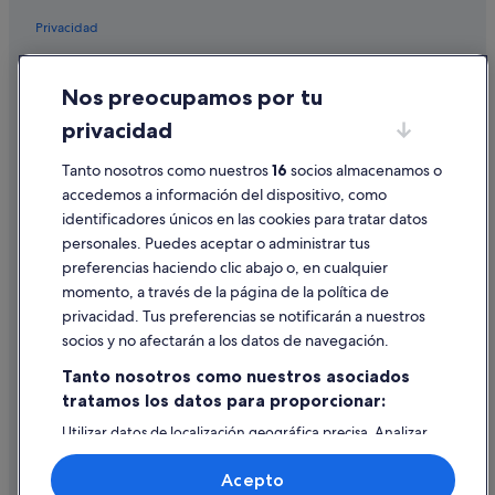
Privacidad
Cookies
Nos preocupamos por tu
Condiciones de uso
privacidad
Información legal/contacto
Tanto nosotros como nuestros
16
socios almacenamos o
Pautas sobre el contenido y cómo denunciar contenido
accedemos a información del dispositivo, como
identificadores únicos en las cookies para tratar datos
Ayuda
personales. Puedes aceptar o administrar tus
Ayuda
preferencias haciendo clic abajo o, en cualquier
momento, a través de la página de la política de
Cancelar un vuelo
privacidad. Tus preferencias se notificarán a nuestros
Cancelar una reserva de hotel o de un alquiler vacacional
socios y no afectarán a los datos de navegación.
Plazos de reembolso
Tanto nosotros como nuestros asociados
tratamos los datos para proporcionar:
Utilizar un cupón de Expedia
Utilizar datos de localización geográfica precisa. Analizar
Documentos para viajes internacionales
activamente las características del dispositivo para su
identificación. Almacenar la información en un dispositivo
Acepto
y/o acceder a ella. Publicidad y contenido personalizados,