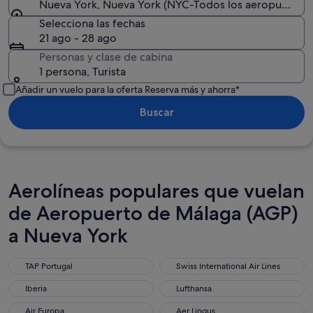
Nueva York, Nueva York (NYC-Todos los aeropuertos)
Selecciona las fechas
21 ago - 28 ago
Personas y clase de cabina
1 persona, Turista
Añadir un vuelo para la oferta Reserva más y ahorra*
Buscar
Aerolíneas populares que vuelan
de Aeropuerto de Málaga (AGP)
a Nueva York
TAP Portugal
Swiss International Air Lines
TAP Portugal
Swiss International Air Lines
Iberia
Lufthansa
Iberia
Lufthansa
Air Europa
Aer Lingus
Air Europa
Aer Lingus