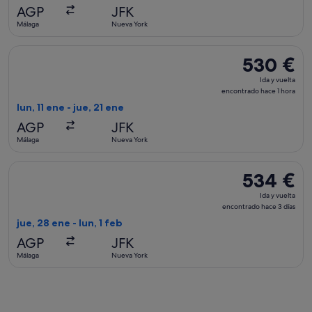
encontrado
AGP
JFK
hace
Málaga
Nueva York
1 hora
Seleccionar vuelo de KLM, con salida el lun, 11 ene de Málag
530 €
530 €
Ida
Ida y vuelta
y
encontrado hace 1 hora
vuelta,
lun, 11 ene - jue, 21 ene
encontrado
AGP
JFK
hace
Málaga
Nueva York
1 hora
Seleccionar vuelo de British Airways, con salida el jue, 28 e
534 €
534 €
Ida
Ida y vuelta
y
encontrado hace 3 días
vuelta,
jue, 28 ene - lun, 1 feb
encontrado
AGP
JFK
hace
Málaga
Nueva York
3 días