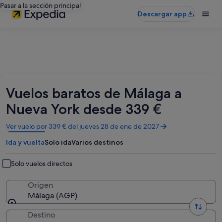
Pasar a la sección principal
Descargar app
Vuelos baratos de Málaga a
Nueva York desde 339 €
Se
Ver vuelo por 339 € del jueves 28 de ene de 2027
abre
Ida y vuelta
Solo ida
Varios destinos
en
una
ventana
Solo vuelos directos
nueva
Origen
Málaga (AGP)
Destino