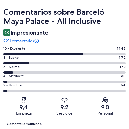
Comentarios
Comentarios sobre Barceló
Maya Palace - All Inclusive
Impresionante
9,0
2211 comentarios
1443
10 - Excelente
1443
comentarios
472
8 - Bueno
472
de
comentarios
un
172
6 - Normal
172
de
total
comentarios
un
60
4 - Mediocre
60
de
de
total
comentarios
2211
un
64
2 - Horrible
64
de
de
con
total
comentarios
2211
un
una
de
de
con
total
puntuación
2211
un
una
de
9,4
9,2
9,0
de
con
total
puntuación
2211
Limpieza
Servicios
Personal
10
una
de
de
con
Comentarios
-
puntuación
2211
8
Comentario verificado
una
Excelente
de
con