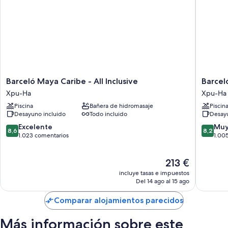
Barceló
Barceló
Barceló Maya Caribe - All Inclusive
Barcel
Maya
Maya
Xpu-Ha
Xpu-Ha
Caribe
Beach
Piscina
Bañera de hidromasaje
Piscin
-
-
Desayuno incluido
Todo incluido
Desayu
All
All
Inclusive
Inclusiv
8.6
8.2
Excelente
Muy
8,6
8,2
Xpu-
Xpu-
sobre
sobre
1.023 comentarios
1.00
Ha
Ha
10,
10,
Excelente,
Muy
El
213 €
1.023 comentarios
bueno,
precio
1.005 c
incluye tasas e impuestos
actual
Del 14 ago al 15 ago
es
de
Comparar alojamientos parecidos
213 €
Más información sobre este