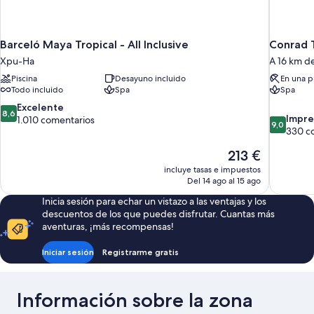
Barceló Maya Tropical - All Inclusive
Conrad 
Xpu-Ha
A 16 km d
Piscina
Desayuno incluido
En una p
Todo incluido
Spa
Spa
8.6
Excelente
8,6
9.0
Impre
sobre
1.010 comentarios
9,0
sobre
330 c
10,
10,
Excelente,
El
213 €
Impresion
1.010 comentarios
precio
330 comen
incluye tasas e impuestos
actual
Del 14 ago al 15 ago
es
Inicia sesión para echar un vistazo a las ventajas y los
de
descuentos de los que puedes disfrutar. Cuantas más
213 €
aventuras, ¡más recompensas!
Iniciar sesión
Registrarme gratis
Información sobre la zona