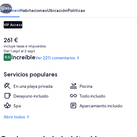
-
erior
Siguiente
All
95+
Resumen
Habitaciones
Ubicación
Políticas
Inclusive
VIP Access
El
261 €
precio
incluye tasas e impuestos
actual
Del 1 sept al 2 sept
es
Comentarios
Increíble
9,0
Ver 2211 comentarios
9,0 de 10
de
261 €
Servicios populares
3 piscinas al aire libre, tumbonas
En una playa privada
Piscina
Desayuno incluido
Todo incluido
Spa
Aparcamiento incluido
Abrir todos