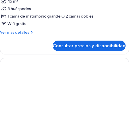
45 m²
(Premium
las
Level)
5 huéspedes
fotos
de
1 cama de matrimonio grande O 2 camas dobles
Suite
Wifi gratis
junior,
Más
Ver más detalles
vistas
detalles
a
de
Consultar precios y disponibilidad
Suite
la
junior,
piscina
vistas
(Premium
a
la
Level)
piscina
(Premium
Level)