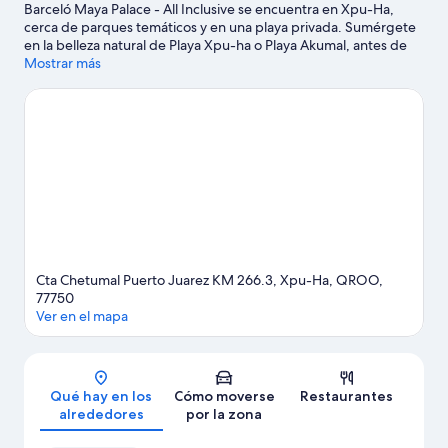
Barceló Maya Palace - All Inclusive se encuentra en Xpu-Ha,
cerca de parques temáticos y en una playa privada. Sumérgete
en la belleza natural de Playa Xpu-ha o Playa Akumal, antes de
recorrer atracciones turísticas como Parque temático Xplor y
Mostrar más
Parque temático ecológico Xcaret. ¿Viajas con niños? Si es así,
puedes llevarlos a Centro ecológico Akumal o a Xenses Park.
Tendrás oportunidad de disfrutar del agua realizando
actividades como windsurf o vela, pero también podrás vivir
grandes aventuras practicando el ecoturismo en las
inmediaciones.
Ver guía de viaje de Xpu-Ha
Ver más complejos turísticos en Xpu-Ha
Cta Chetumal Puerto Juarez KM 266.3, Xpu-Ha, QROO,
77750
Ver en el mapa
Mapa
Qué hay en los
Cómo moverse
Restaurantes
alrededores
por la zona