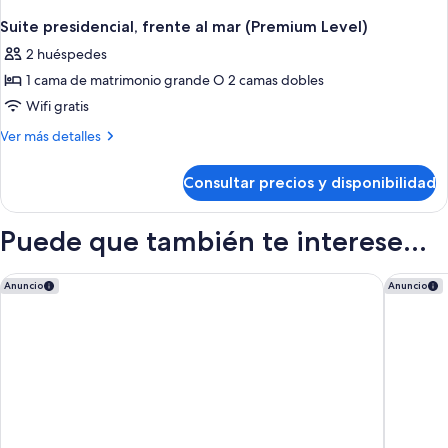
Suite presidencial, frente al mar (Premium Level)
2 huéspedes
1 cama de matrimonio grande O 2 camas dobles
Wifi gratis
Más
Ver más detalles
detalles
de
Consultar precios y disponibilidad
Suite
presidencial,
frente
Puede que también te interese...
al
mar
(Premium
Barceló Maya Tropical - All Inclusive
Conrad T
Anuncio
Anuncio
Level)