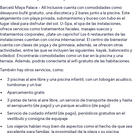
Barceló Maya Palace - All Inclusive cuenta con comodidades como
desayuno bufé gratuito, una discoteca y 2 bares junto a la piscina. Este
alojamiento con playa privada, submarinismo y buceo con tubo es el
lugar ideal para disfrutar del sol. U-Spa, el spa de las instalaciones,
ofrece servicios como tratamientos faciales, masajes suecos y
tratamientos corporales, ¡date un capricho! Los 6 restaurantes de las
instalaciones cuentan con cocina internacional. El centro de bienestar
cuenta con clases de yoga y de gimnasia; además, se ofrecen otras
actividades, entre las que se incluyen las siguientes: kayak, baloncesto y
vóleibol. Encontrarás comodidades como un bar en la piscina y una
terraza. Además, podrás conectarte al wifi gratuito de las habitaciones.
También hay otros servicios, como:
3 piscinas al aire libre y una piscina infantil, con un tobogán acuático,
tumbonas y un bar
Aparcamiento gratis
3 pistas de tenis al aire libre, un servicio de transporte desde y hasta
el aeropuerto (de pago) y un parque acuático (de pago)
Servicio de cuidado infantil (de pago), periódicos gratuitos en el
vestíbulo y consigna de equipaje
Los viajeros hablan muy bien de aspectos como el hecho de que sea
excelente para familias, la proximidad de la playa y su piscina