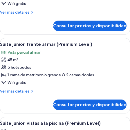
Wifi gratis
Más
Ver más detalles
detalles
de
Consultar precios y disponibilidad
Habitación
junior
Abrir
Habitación de hotel con una cama grand
6
Suite junior, frente al mar (Premium Level)
todas
Vista parcial al mar
las
45 m²
fotos
de
5 huéspedes
Suite
1 cama de matrimonio grande O 2 camas dobles
junior,
Wifi gratis
frente
Más
Ver más detalles
al
detalles
mar
de
Consultar precios y disponibilidad
Suite
(Premium
junior,
Level)
frente
Abrir
Habitación de hotel con una cama grande,
5
al
Suite junior, vistas a la piscina (Premium Level)
todas
mar