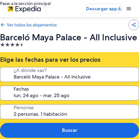
Pasar a la sección principal
Descargar app
Ver todos los alojamientos
Barceló Maya Palace - All Inclusive
Alojamiento
de
4.5 estrellas
Elige las fechas para ver los precios
¿A dónde vas?
Fechas
Personas
Buscar