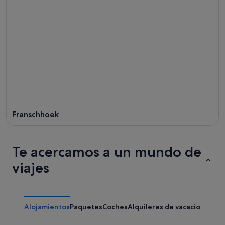
Franschhoek
Te acercamos a un mundo de
viajes
Alojamientos
Paquetes
Coches
Alquileres de vacaciones
Otr