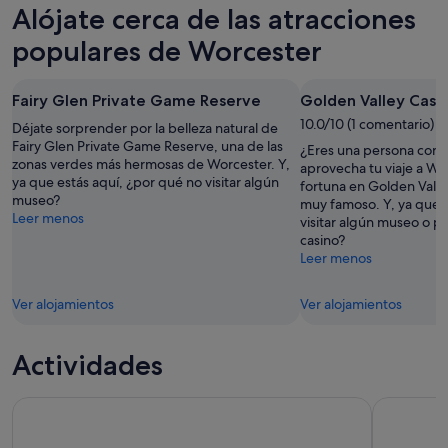
precios
Alójate cerca de las atracciones
ago
por
para
en
-
la
este
Worcester
populares de Worcester
7
noche,
fin
para
ago
7
de
el
Fairy Glen Private Game Reserve
Golden Valley Casi
ago
semana,
próximo
-
7
10.0/10 (1 comentario)
fin
Déjate sorprender por la belleza natural de
8
ago
Fairy Glen Private Game Reserve, una de las
de
¿Eres una persona con 
zonas verdes más hermosas de Worcester. Y,
ago
-
semana,
aprovecha tu viaje a Wo
ya que estás aquí, ¿por qué no visitar algún
fortuna en Golden Valle
9
14
museo?
muy famoso. Y, ya que e
ago
ago
Leer menos
visitar algún museo o pr
-
casino?
16
Leer menos
ago
Ver alojamientos
Ver alojamientos
Actividades
Tour del vino en bicicleta eléctrica Franschhoek (medio día)
Pesca con