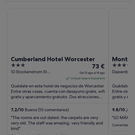
Cumberland Hotel Worcester
Mont Rochel
Cumberland Hotel Worcester
Mont Ro
3
El
5
73 €
out
precio
out
10 Stockenstrom St
Dassenberg
Del 13 ago al 14 ago
Worcester Western Cape
Franschhoe
of
es
of
incluye tasas e impuestos
5
de
5
Quédate en este hotel de negocios de Worcester.
Quédate en 
73 €
Entre otras cosas, cuenta con desayuno gratis, wifi
Entre otras 
gratis y aparcamiento gratuito. Dos atracciones
por
gratis y apa
turísticas ...
turísticas ...
noche
del
7,2
/
10
Bueno (10 comentarios)
9,8
/
10
¡Exce
13
"The rooms are out dated, the carpets are very
"LO MÁXIMO
ago
very old. The staff was amazing, very friendly and
Comentario d
kind"
al