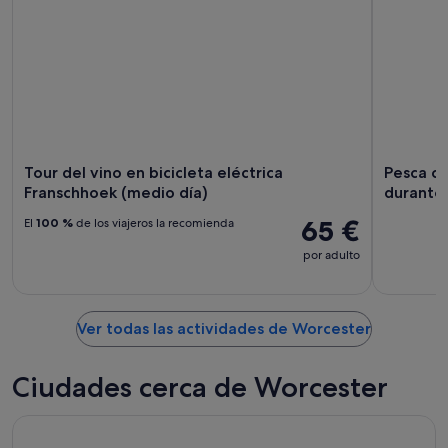
Tour del vino en bicicleta eléctrica
Pesca c
Franschhoek (medio día)
durante 
65 €
El
100 %
de los viajeros la recomienda
por adulto
Ver todas las actividades de Worcester
Ciudades cerca de Worcester