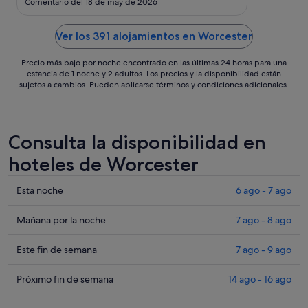
14
Comentario del 18 de may de 2026
ago
Ver los 391 alojamientos en Worcester
Precio más bajo por noche encontrado en las últimas 24 horas para una
estancia de 1 noche y 2 adultos. Los precios y la disponibilidad están
sujetos a cambios. Pueden aplicarse términos y condiciones adicionales.
Consulta la disponibilidad en
hoteles de Worcester
Comprueba
Esta noche
6 ago - 7 ago
los
precios
Comprueba
Mañana por la noche
7 ago - 8 ago
en
los
Worcester
precios
Comprueba
Este fin de semana
7 ago - 9 ago
para
en
los
esta
Worcester
precios
Comprueba
Próximo fin de semana
14 ago - 16 ago
noche,
para
en
los
6
mañana
Worcester