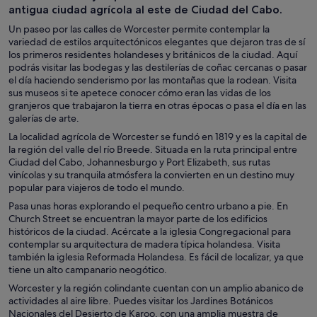
antigua ciudad agrícola al este de Ciudad del Cabo.
Un paseo por las calles de Worcester permite contemplar la
variedad de estilos arquitectónicos elegantes que dejaron tras de sí
los primeros residentes holandeses y británicos de la ciudad. Aquí
podrás visitar las bodegas y las destilerías de coñac cercanas o pasar
el día haciendo senderismo por las montañas que la rodean. Visita
sus museos si te apetece conocer cómo eran las vidas de los
granjeros que trabajaron la tierra en otras épocas o pasa el día en las
galerías de arte.
La localidad agrícola de Worcester se fundó en 1819 y es la capital de
la región del valle del río Breede. Situada en la ruta principal entre
Ciudad del Cabo, Johannesburgo y Port Elizabeth, sus rutas
vinícolas y su tranquila atmósfera la convierten en un destino muy
popular para viajeros de todo el mundo.
Pasa unas horas explorando el pequeño centro urbano a pie. En
Church Street se encuentran la mayor parte de los edificios
históricos de la ciudad. Acércate a la iglesia Congregacional para
contemplar su arquitectura de madera típica holandesa. Visita
también la iglesia Reformada Holandesa. Es fácil de localizar, ya que
tiene un alto campanario neogótico.
Worcester y la región colindante cuentan con un amplio abanico de
actividades al aire libre. Puedes visitar los Jardines Botánicos
Nacionales del Desierto de Karoo, con una amplia muestra de