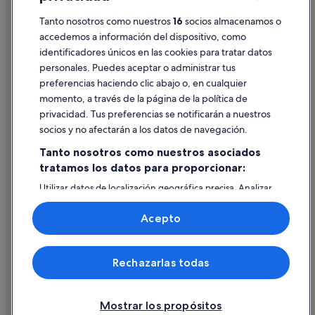
Pautas sobre el contenido y cómo denunciar contenido
Tanto nosotros como nuestros
16
socios almacenamos o
accedemos a información del dispositivo, como
identificadores únicos en las cookies para tratar datos
Ayuda
personales. Puedes aceptar o administrar tus
Ayuda
preferencias haciendo clic abajo o, en cualquier
momento, a través de la página de la política de
Cancelar un vuelo
privacidad. Tus preferencias se notificarán a nuestros
Cancelar una reserva de hotel o de un alquiler vacacional
socios y no afectarán a los datos de navegación.
Plazos de reembolso
Tanto nosotros como nuestros asociados
tratamos los datos para proporcionar:
Utilizar un cupón de Expedia
Utilizar datos de localización geográfica precisa. Analizar
Documentos para viajes internacionales
activamente las características del dispositivo para su
identificación. Almacenar la información en un dispositivo
Acepto
y/o acceder a ella. Publicidad y contenido personalizados,
medición de publicidad y contenido, investigación de
audiencia y desarrollo de servicios.
© 2026 Expedia, Inc., una empresa de Expedia Group. Todos los
Rechazarlas todas
Lista de asociados (proveedores)
derechos reservados. Expedia y el logotipo de Expedia son marcas
comerciales o marcas comerciales registradas de Expedia, Inc.
Vacationspot, S.L., Agencia de Viajes, I-AV-0000631.3.
Mostrar los propósitos