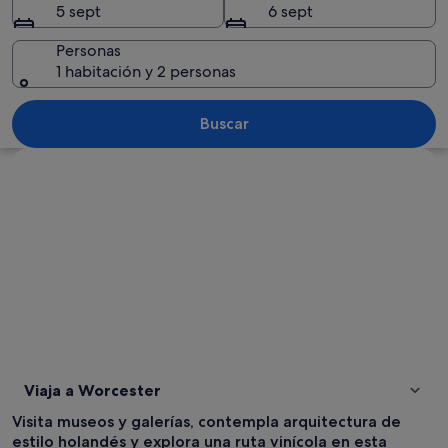
5 sept
6 sept
Personas
1 habitación y 2 personas
Viñedo con hileras de vid y hojas rojas
Buscar
Ver mapa
Viaja a Worcester
Visita museos y galerías, contempla arquitectura de
estilo holandés y explora una ruta vinícola en esta