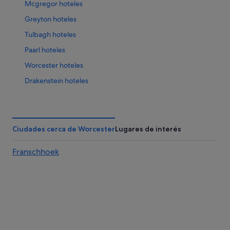
Mcgregor hoteles
Greyton hoteles
Tulbagh hoteles
Paarl hoteles
Worcester hoteles
Drakenstein hoteles
Genadendal hoteles
Wolseley hoteles
Rawsonville hoteles
Ciudades cerca de Worcester
Lugares de interés
Robertson hoteles
Franschhoek
Hermon hoteles