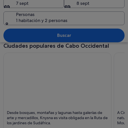
7 sept
8 sept
Personas
1 habitación y 2 personas
Un excursionista contempla un pueblo
Buscar
Ciudades populares de Cabo Occidental
Knysna
Ciudad
Desde bosques, montañas y lagunas hasta galerías de
A Ciu
Puntos fuertes: Golf, Paisajes y Bosques
Puntos
arte y mercadillos, Knysna es visita obligada en la Ruta de
natura
los jardines de Sudáfrica.
Mounta
arqui