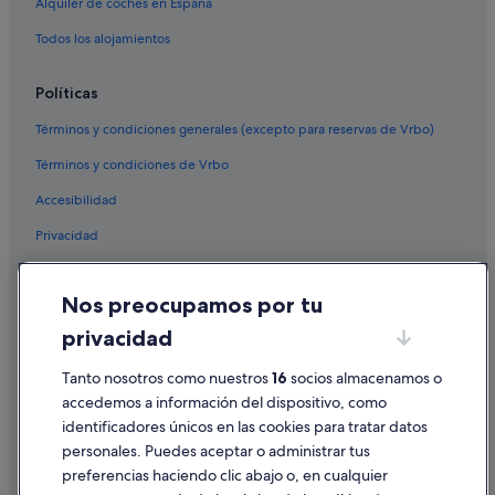
Alquiler de coches en España
Todos los alojamientos
Políticas
Términos y condiciones generales (excepto para reservas de Vrbo)
Términos y condiciones de Vrbo
Accesibilidad
Privacidad
Cookies
Nos preocupamos por tu
Condiciones de uso
privacidad
Información legal/contacto
Tanto nosotros como nuestros
16
socios almacenamos o
Pautas sobre el contenido y cómo denunciar contenido
accedemos a información del dispositivo, como
identificadores únicos en las cookies para tratar datos
Ayuda
personales. Puedes aceptar o administrar tus
Ayuda
preferencias haciendo clic abajo o, en cualquier