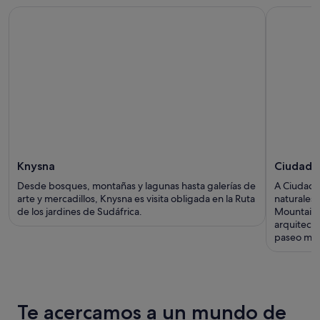
Knysna
Ciudad d
Desde bosques, montañas y lagunas hasta galerías de
A Ciudad d
arte y mercadillos, Knysna es visita obligada en la Ruta
naturales 
de los jardines de Sudáfrica.
Mountain, 
arquitectó
paseo marí
Te acercamos a un mundo de