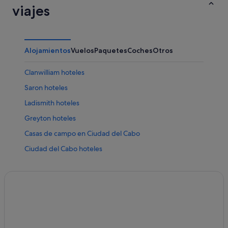
viajes
Alojamientos
Vuelos
Paquetes
Coches
Otros
Clanwilliam hoteles
Saron hoteles
Ladismith hoteles
Greyton hoteles
Casas de campo en Ciudad del Cabo
Ciudad del Cabo hoteles
Caledon hoteles
Matjiesfontein hoteles
Hoteles de 4 estrellas en Reebok
Paternoster hoteles
Mossel Bay hoteles