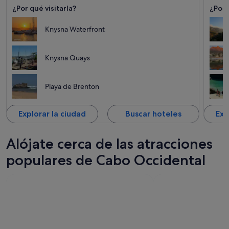
¿Por qué visitarla?
¿Por 
maríti
Knysna Waterfront
Knysna Quays
Playa de Brenton
Explorar la ciudad
Buscar hoteles
Exp
Alójate cerca de las atracciones
populares de Cabo Occidental