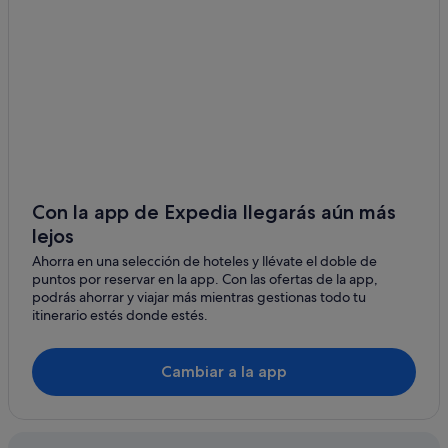
Chalets en Pringle Bay
Residences en Ciudad del Cabo
Heidelberg hoteles
Albergues en Ciudad del Cabo
Hoteles de 5 estrellas en Ciudad del Cabo
Relais & Chateaux hoteles en Ciudad del Cabo
Reebok hoteles
Con la app de Expedia llegarás aún más
lejos
Stanford hoteles
Ahorra en una selección de hoteles y llévate el doble de
Casas en árboles en Victoria Bay
puntos por reservar en la app. Con las ofertas de la app,
Hoteles boutique en Ciudad del Cabo
podrás ahorrar y viajar más mientras gestionas todo tu
itinerario estés donde estés.
Hoteles con todo incluido en Ciudad del Cabo
Barandas hoteles
Cambiar a la app
Wilderness hoteles
Still Bay hoteles
Independent hoteles en Bot River