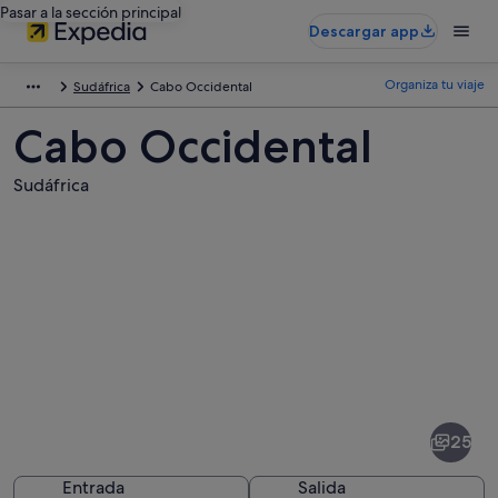
Pasar a la sección principal
Descargar app
Organiza tu viaje
Sudáfrica
Cabo Occidental
Cabo Occidental
Sudáfrica
Fotos
de
Cabo
25
Occidental
Entrada
Salida