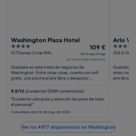
Washington Plaza Hotel
Arlo Wa
4
El
4
109 €
out
precio
out
10 Thomas Circle NW
333 G St N
Del 10 ago al 11 ago
Washington DC
DC
of
es
of
incluye tasas e impuestos
5
de
5
Quédate en este hotel de negocios de
Quédate en 
109 €
Washington. Entre otras cosas, cuenta con wifi
otras cosas, 
gratis, una piscina al aire libre y desayuno.
por
aire libre y
Algunos aspectos que los huéspedes ...
turísticas po
noche
del
8,8
/
10
¡Excelente! (5389 comentarios)
10
"Excelente ubicación y atención de parte de todo
ago
el personal."
al
Comentario del 22 de may de 2026
11
ago
Ver los 4877 alojamientos en Washington