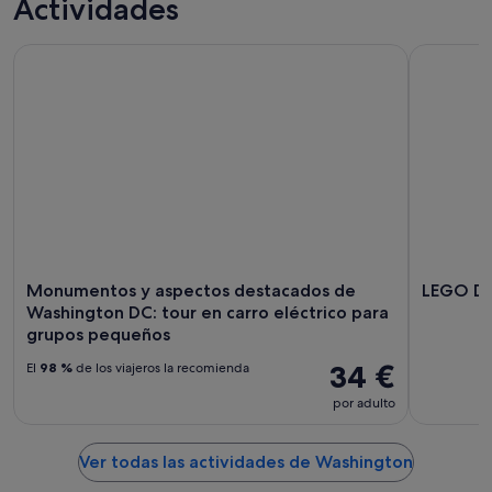
Actividades
Monumentos y aspectos destacados de Washington DC: tour 
LEGO Disc
Monumentos y aspectos destacados de
LEGO Di
Washington DC: tour en carro eléctrico para
grupos pequeños
34 €
El
98 %
de los viajeros la recomienda
por adulto
Ver todas las actividades de Washington