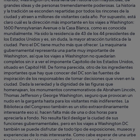
grandes ideas y de personas tremendamente poderosas. La historia
y la tradición se esconden repartidas por todos los rincones de la
ciudad y atraen a millones de visitantes cada año. Por supuesto, está
claro cuál es la dirección más importante en los viajes a Washington:
1600 Pennsylvanian Avenue o la Casa Blanca, como es conocida
mundialmente. Ha sido la residencia de 43 de los 44 presidentes de
los Estados Unidos y es, sin duda, la mayor atracción turística de la
ciudad. Pero el DC tiene mucho más que ofrecer. La maquinaria
gubernamental representa una parte muy importante de
Washington, así que los viajes a Washington no quedarían
completos sin ir a ver el imponente Capitolio de los Estados Unidos,
situado en Capitol Hill. De forma parecida, otro de los ingredientes
importantes que hay que conocer del DC son las fuentes de
inspiración de los responsables de tomar decisiones que viven en la
ciudad. Dada la seriedad y la dignidad de las figuras que
homenajean, los monumentos conmemorativos de Abraham Lincoln,
Thomas Jefferson y George Washington, seguro que provocan un
nudo en la garganta hasta para los visitantes más indiferentes. La
Biblioteca del Congreso también es un sitio extraordinariamente
interesante eso sí, hacen falta más de una o dos horas para
apreciarla a fondo. No resulta fácil desligar la ciudad de sus
funciones gubernamentales, pero en los viajes a Washington DC
también se puede disfrutar de todo tipo de exposiciones, museos y
experiencias de lo más interesante. Como cabe esperar de una urbe