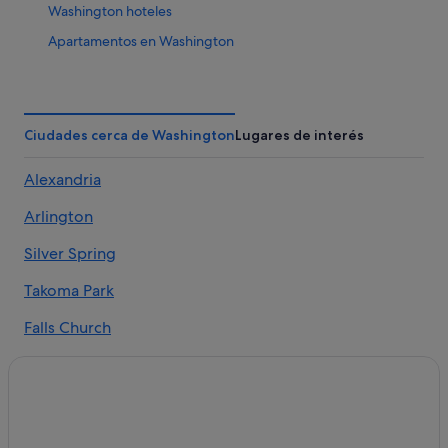
Washington hoteles
Apartamentos en Washington
Albergues en Silver Spring
Barcelo hoteles en Washington
Hoteles baratos en Washington
Ciudades cerca de Washington
Lugares de interés
Hoteles boutique en Washington
Alexandria
Motel 6 hoteles en Washington
Arlington
Apartoteles en Washington
Hoteles con spa en Washington
Silver Spring
Hyattsville hoteles
Takoma Park
Hoteles baratos en Silver Spring
Falls Church
Casas de campo en Washington
Lanham
Temple Hills hoteles
McLean
Hoteles de lujo en Washington
Hoteles cerca de Burning Tree Country Club
Oxon Hill