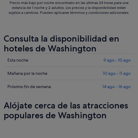
Precio más bajo por noche encontrado en las últimas 24 horas para una
estancia de 1 noche y 2 adultos. Los precios y la disponibilidad están
sujetos a cambios. Pueden aplicarse términos y condiciones adicionales.
Consulta la disponibilidad en
hoteles de Washington
Comprueba
Esta noche
9 ago - 10 ago
los
precios
Comprueba
Mañana por la noche
10 ago - 11 ago
en
los
Washington
precios
Comprueba
Próximo fin de semana
14 ago - 16 ago
para
en
los
esta
Washington
precios
Alójate cerca de las atracciones
noche,
para
en
9
mañana
Washington
populares de Washington
ago
por
para
-
la
el
10
noche,
próximo
ago