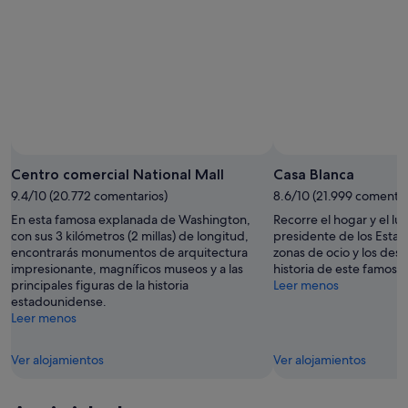
10
fin
ago
de
-
semana,
11
14
ago
ago
-
16
ago
Centro comercial National Mall
Casa Blanca
9.4/10 (20.772 comentarios)
8.6/10 (21.999 comentar
En esta famosa explanada de Washington,
Recorre el hogar y el lu
con sus 3 kilómetros (2 millas) de longitud,
presidente de los Estado
encontrarás monumentos de arquitectura
zonas de ocio y los des
impresionante, magníficos museos y a las
historia de este famoso 
principales figuras de la historia
Leer menos
estadounidense.
Leer menos
Ver alojamientos
Ver alojamientos