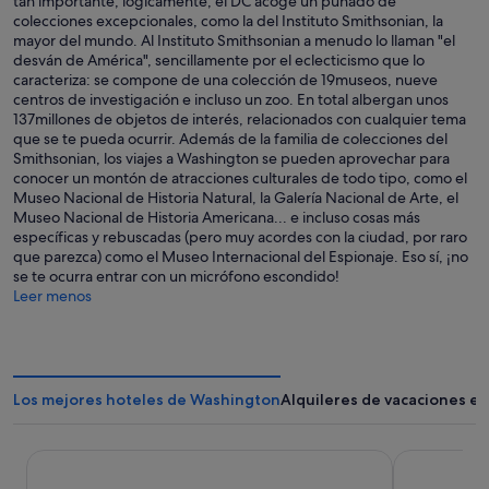
tan importante, lógicamente, el DC acoge un puñado de
colecciones excepcionales, como la del Instituto Smithsonian, la
mayor del mundo. Al Instituto Smithsonian a menudo lo llaman "el
desván de América", sencillamente por el eclecticismo que lo
caracteriza: se compone de una colección de 19museos, nueve
centros de investigación e incluso un zoo. En total albergan unos
137millones de objetos de interés, relacionados con cualquier tema
que se te pueda ocurrir. Además de la familia de colecciones del
Smithsonian, los viajes a Washington se pueden aprovechar para
conocer un montón de atracciones culturales de todo tipo, como el
Museo Nacional de Historia Natural, la Galería Nacional de Arte, el
Museo Nacional de Historia Americana... e incluso cosas más
específicas y rebuscadas (pero muy acordes con la ciudad, por raro
que parezca) como el Museo Internacional del Espionaje. Eso sí, ¡no
se te ocurra entrar con un micrófono escondido!
Leer menos
Los mejores hoteles de Washington
Alquileres de vacaciones e
Washington Plaza Hotel
Arlo Washi