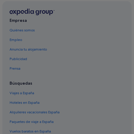
Camp Springs hoteles
Fairmount Heights hoteles
Empresa
Bladensburg hoteles
Quiénes somos
Apartamentos en College Park
Empleo
Anuncia tu alojamiento
Publicidad
Prensa
Búsquedas
Viajes a España
Hoteles en España
Alquileres vacacionales España
Paquetes de viaje a España
Vuelos baratos en España