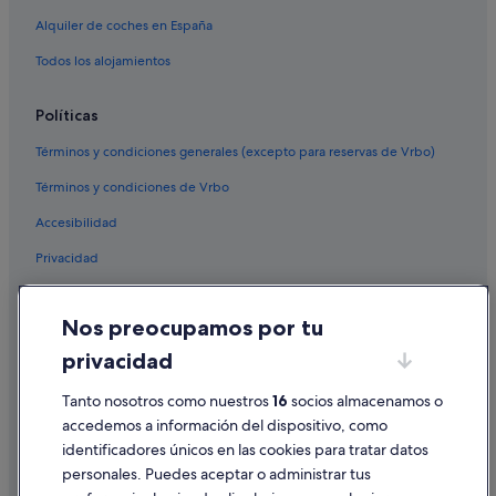
Alquiler de coches en España
Todos los alojamientos
Políticas
Términos y condiciones generales (excepto para reservas de Vrbo)
Términos y condiciones de Vrbo
Accesibilidad
Privacidad
Cookies
Nos preocupamos por tu
Condiciones de uso
privacidad
Información legal/contacto
Tanto nosotros como nuestros
16
socios almacenamos o
Pautas sobre el contenido y cómo denunciar contenido
accedemos a información del dispositivo, como
identificadores únicos en las cookies para tratar datos
Ayuda
personales. Puedes aceptar o administrar tus
Ayuda