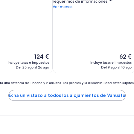
requerimos de informaciones. "
Ver menos
El
El
124 €
62 €
precio
precio
incluye tasas e impuestos
incluye tasas e impuestos
actual
actual
Del 25 ago al 26 ago
Del 9 ago al 10 ago
es
es
de
de
124 €
62 €
a una estancia de 1 noche y 2 adultos. Los precios y la disponibilidad están sujeto
Echa un vistazo a todos los alojamientos de Vanuatu