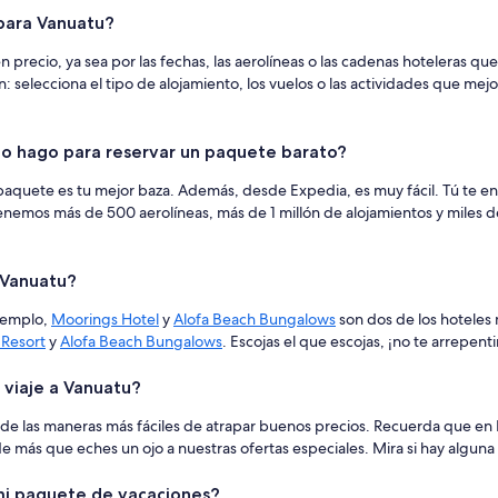
para Vanuatu?
ecio, ya sea por las fechas, las aerolíneas o las cadenas hoteleras que r
 selecciona el tipo de alojamiento, los vuelos o las actividades que mejo
o hago para reservar un paquete barato?
l paquete es tu mejor baza. Además, desde Expedia, es muy fácil. Tú te en
nemos más de 500 aerolíneas, más de 1 millón de alojamientos y miles de
 Vanuatu?
ejemplo,
Moorings Hotel
y
Alofa Beach Bungalows
son dos de los hoteles 
 Resort
y
Alofa Beach Bungalows
. Escojas el que escojas, ¡no te arrepenti
 viaje a Vanuatu?
na de las maneras más fáciles de atrapar buenos precios. Recuerda que e
de más que eches un ojo a nuestras ofertas especiales. Mira si hay alguna
 mi paquete de vacaciones?