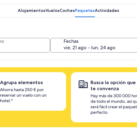
Alojamientos
Vuelos
Coches
Paquetes
Actividades
no
Fechas
Agrupa elementos
Busca la opción que
te convenza
Ahorra hasta 250 € por
reservar un vuelo con un
Hay más de 300 000 ho
hotel.*
de todo el mundo, así q
será fácil crear el paque
perfecto.