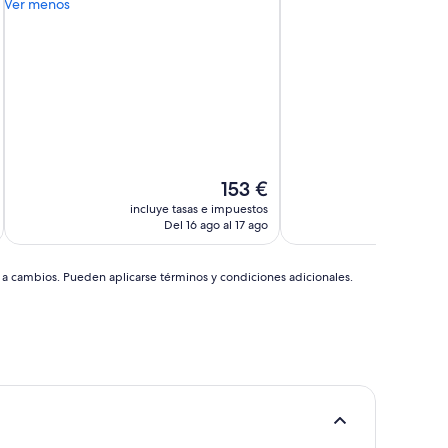
Ver menos
(214 comentarios)
El
153 €
precio
incluye tasas e impuestos
incluye
actual
Del 16 ago al 17 ago
D
es
de
153 €
s a cambios. Pueden aplicarse términos y condiciones adicionales.