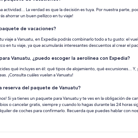
guna actividad... La verdad es que la decisión es tuya. Por nuestra parte,
s ahorrar un buen pellizco en tu viaje!
l paquete de vacaciones?
u viaje a Vanuatu, en Expedia podrás combinarlo todo a tu gusto: el vuelo
zco en tu viaje, ya que acumularás interesantes descuentos al crear el pa
para Vanuatu, ¿puedo escoger la aerolínea con Expedia?
cides qué incluyes en él: qué tipos de alojamiento, qué excursiones... Y,
as. ¡Consulta cuáles vuelan a Vanuatu!
r la reserva del paquete de Vanuatu?
mos! Si ya tienes un paquete para Vanuatu y te ves en la obligación de ca
bios o cancelar gratis, siempre y cuando lo hagas durante las 24 horas
 alquiler de coches para confirmarlo. Recuerda que puedes hablar con n