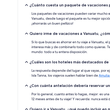
para
¿Cuánto cuesta un paquete de vacaciones 
una
estancia
Los paquetes de vacaciones pueden variar mucho en pr
de
Vanuatu, desde luego el paquete es tu mejor opción:
1 noche
¡ahorrarás un buen pellizco!
y
2 adultos.
Los
Quiero irme de vacaciones a Vanuatu, ¿cóm
precios
y
Si lo que buscas es ahorrar en tu viaje a Vanuatu, e
la
interesa más y de combinarlo todo como quieras. Te
disponibilidad
mundo: todo a tu entera disposición.
están
sujetos
¿Cuáles son los hoteles más destacados de
a
cambios.
La respuesta depende del lugar al que vayas, por 
Pueden
Isla Tanna, los viajeros suelen hablar bien de
Amutia
aplicarse
términos
¿Con cuánta antelación debería reservar un
y
condiciones
Por lo general, cuanto antes lo hagas, mejor: es u
adicionales.
12 meses antes de tu viaje! Y recuerda: nunca está 
Quiero ir a Vanuatu, ¿qué puedo incluir en