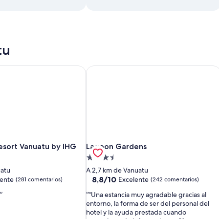
tu
esort Vanuatu by IHG
Lagoon Gardens
esort Vanuatu by IHG
Lagoon Gardens
Resort Vanuatu by IHG
Lagoon Gardens
Alojamiento
de
uatu
A 2,7 km de Vanuatu
3.5 estrellas
8.8
8,8/10
lente
Excelente
(281 comentarios)
(242 comentarios)
sobre
"Una estancia muy agradable gracias al
10,
entorno, la forma de ser del personal del
Excelente,
hotel y la ayuda prestada cuando
ios)
(242 comentarios)