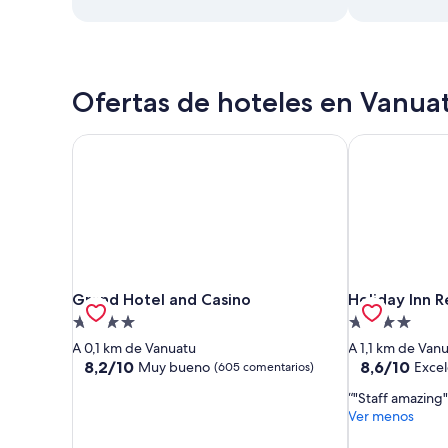
Ofertas de hoteles en Vanua
Grand Hotel and Casino
Holiday Inn R
Grand Hotel and Casino
Holiday Inn R
Grand Hotel and Casino
Holiday Inn 
Alojamiento
Alojamiento
de
de
A 0,1 km de Vanuatu
A 1,1 km de Van
4.0 estrellas
4.0 estrellas
8.2
8.6
8,2/10
8,6/10
Muy bueno
Exce
(605 comentarios)
sobre
sobre
"Staff amazing"
10,
10,
Ver menos
Muy
Excelente,
bueno,
(281 comentar