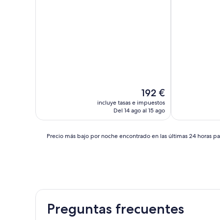
(605 comentarios)
El
192 €
precio
incluye tasas e impuestos
actual
Del 14 ago al 15 ago
es
de
192 €
Precio
Precio más bajo por noche encontrado en las últimas 24 horas par
más
bajo
por
noche
encontrado
en
las
Preguntas frecuentes
últimas
24 horas