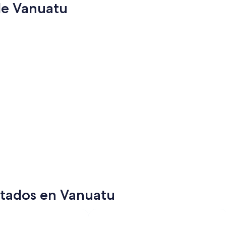
de Vanuatu
Luganville
Isla Tanna
Luganville
Isla Tan
itados en Vanuatu